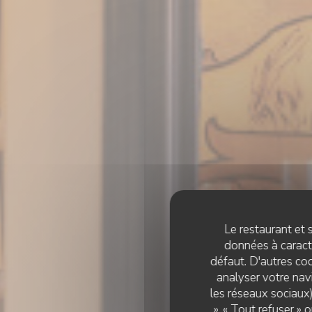
Le restaurant et s
données à caractè
défaut. D'autres coo
analyser votre navi
les réseaux sociaux)
», « Tout refuser »