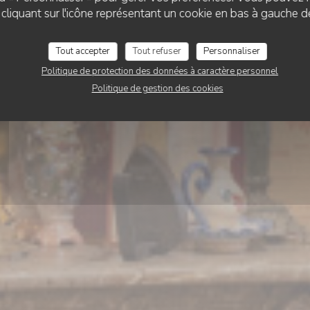
’TITE Brigitte rue de
liquant sur l'icône représentant un cookie en bas à gauche d
Tout accepter
Tout refuser
Personnaliser
RÉSERVER
Politique de protection des données à caractère personnel
Politique de gestion des cookies