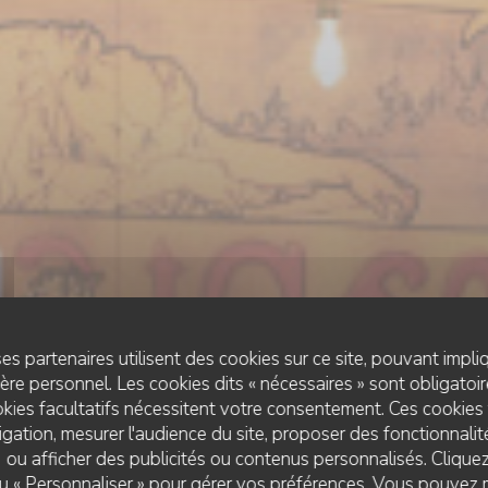
es partenaires utilisent des cookies sur ce site, pouvant impli
re personnel. Les cookies dits « nécessaires » sont obligatoire
kies facultatifs nécessitent votre consentement. Ces cookies 
gation, mesurer l'audience du site, proposer des fonctionnalité
 ou afficher des publicités ou contenus personnalisés. Clique
ESTAMINET FLAMAND
•
LILLE
 ou « Personnaliser » pour gérer vos préférences. Vous pouvez 