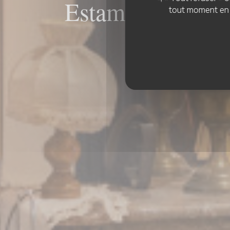
Estaminet La CH
tout moment en c