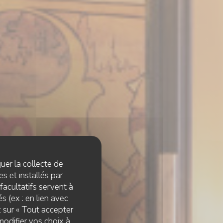
quer la collecte de
s et installés par
facultatifs servent à
s (ex : en lien avec
z sur « Tout accepter
modifier vos choix à