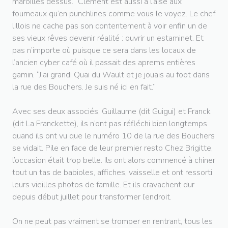
maroilles dessus.” Clément est aussi à l’aise aux
fourneaux qu’en punchlines comme vous le voyez. Le chef
lillois ne cache pas son contentement à voir enfin un de
ses vieux rêves devenir réalité : ouvrir un estaminet. Et
pas n’importe où puisque ce sera dans les locaux de
l’ancien cyber café où il passait des aprems entières
gamin. “J’ai grandi Quai du Wault et je jouais au foot dans
la rue des Bouchers. Je suis né ici en fait.”
Avec ses deux associés, Guillaume (dit Guigui) et Franck
(dit La Franckette), ils n’ont pas réfléchi bien longtemps
quand ils ont vu que le numéro 10 de la rue des Bouchers
se vidait. Pile en face de leur premier resto Chez Brigitte,
l’occasion était trop belle. Ils ont alors commencé à chiner
tout un tas de babioles, affiches, vaisselle et ont ressorti
leurs vieilles photos de famille. Et ils cravachent dur
depuis début juillet pour transformer l’endroit.
On ne peut pas vraiment se tromper en rentrant, tous les