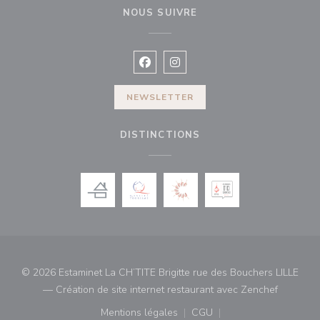
NOUS SUIVRE
Facebook ((ouvre une nouvelle fenê
Instagram ((ouvre une nouvell
NEWSLETTER
DISTINCTIONS
© 2026 Estaminet La CH’TITE Brigitte rue des Bouchers LILLE
((ouvre u
— Création de site internet restaurant avec
Zenchef
Mentions légales
CGU