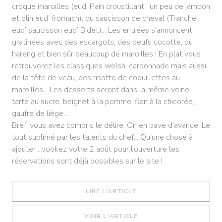
croque maroilles (eud’ Pain croustillant , un peu de jambon
et plin eud’ fromach), du saucisson de cheval (Tranche
eud’ saucisson eud’ Bidet)... Les entrées s'annoncent
gratinées avec des escargots, des oeufs cocotte, du
hareng et bien sûr beaucoup de maroilles ! En plat vous
retrouverez les classiques welsh, carbonnade mais aussi
de la tête de veau, des risotto de coquillettes au
maroilles... Les desserts seront dans la même veine :
tarte au sucre, beignet à la pomme, flan à la chicorée,
gaufre de liège...
Bref, vous avez compris le délire. On en bave d'avance. Le
tout sublimé par les talents du chef... Qu'une chose à
ajouter : bookez votre 2 août pour l'ouverture les
réservations sont déjà possibles sur le site !
((OUVRE UNE NOUVELLE 
LIRE L'ARTICLE
((OUVRE UNE NOUVELLE 
VOIR L'ARTICLE