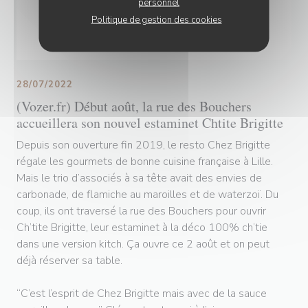
personnel
Politique de gestion des cookies
28/07/2022
(Vozer.fr) Début août, la rue des Bouchers
accueillera son nouvel estaminet Chtite Brigitte
Depuis son ouverture fin 2019, le resto Chez Brigitte
régale les gourmets de bonne cuisine française à Lille.
Mais le trio d’associés à sa tête avait des envies de
carbonade, de flamiche au maroilles et de waterzoï. Du
coup, ils ont traversé la rue des Bouchers pour ouvrir
Ch’tite Brigitte, leur estaminet à la déco 100% ch’tie
dans une version kitch. Ça ouvre ce 2 août et on peut
déjà réserver sa table.
“C’est l’esprit de Chez Brigitte mais avec de la sauce