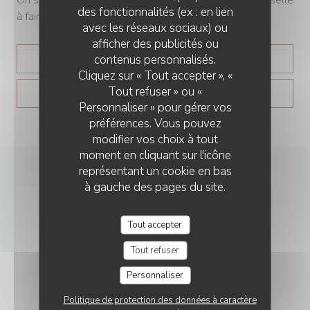
des fonctionnalités (ex : en lien
à faire », lance le chef.
avec les réseaux sociaux) ou
afficher des publicités ou
contenus personnalisés.
((OUVRE UNE NOUVELLE 
LIRE L'ARTICLE
Cliquez sur « Tout accepter », «
Tout refuser » ou «
((OUVRE UNE NOUVELLE 
VOIR L'ARTICLE
Personnaliser » pour gérer vos
préférences. Vous pouvez
modifier vos choix à tout
moment en cliquant sur l'icône
représentant un cookie en bas
à gauche des pages du site.
Tout accepter
Tout refuser
Personnaliser
Politique de protection des données à caractère