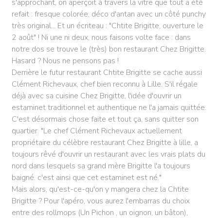
s'approchant, on aperçoit à travers la vitre que tout a été
refait : fresque colorée, déco d'antan avec un côté punchy
très original... Et un écriteau : "Chtite Brigitte, ouverture le
2 août" ! Ni une ni deux, nous faisons volte face : dans
notre dos se trouve le (très) bon restaurant Chez Brigitte.
Hasard ? Nous ne pensons pas !
Derrière le futur restaurant Chtite Brigitte se cache aussi
Clément Richevaux, chef bien reconnu à Lille. S'il régale
déjà avec sa cuisine Chez Brigitte, l'idée d'ouvrir un
estaminet traditionnel et authentique ne l'a jamais quittée.
C'est désormais chose faite et tout ça, sans quitter son
quartier. "Le chef Clément Richevaux actuellement
propriétaire du célèbre restaurant Chez Brigitte à lille, a
toujours rêvé d'ouvrir un restaurant avec les vrais plats du
nord dans lesquels sa grand mère Brigitte l'a toujours
baigné. c'est ainsi que cet estaminet est né."
Mais alors, qu'est-ce-qu'on y mangera chez la Chtite
Brigitte ? Pour l'apéro, vous aurez l'embarras du choix
entre des rollmops (Un Pichon , un oignon, un bâton),