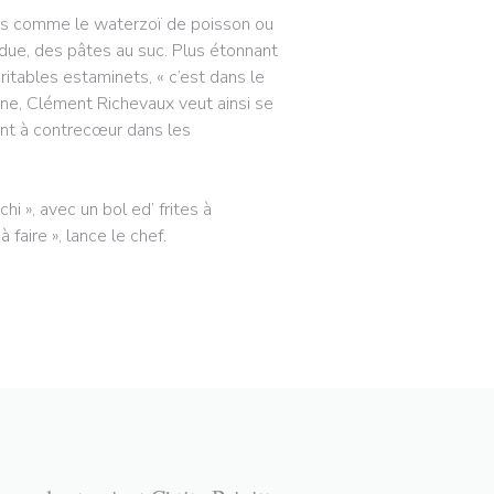
dres comme le waterzoï de poisson ou
rdue, des pâtes au suc. Plus étonnant
ritables estaminets, « c’est dans le
ène, Clément Richevaux veut ainsi se
vont à contrecœur dans les
i », avec un bol ed’ frites à
faire », lance le chef.
RE))