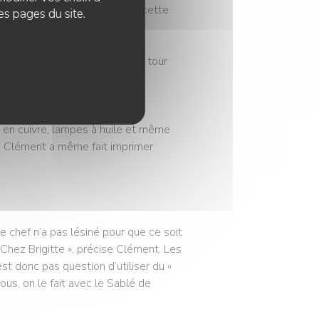
ci, j’ai quasiment grandi dans cette
es pages du site.
itte », il s’est mis à faire le tour
s pour décorer le nouvel
s en cuivre, lampes à huile et même
à. Clément a même fait imprimer
Le chef n’a pas lésiné pour que ce soit
Chez Brigitte », précise Clément. Les
est donc pas question d’utiliser du «
Nous, on le fait avec le Sablé de