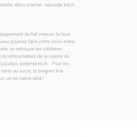
lorée, déco d’antan, vaisselle kitch,
niquement du fait maison, le tout
 vous pourrez faire votre choix entre
trée, on retrouve les célèbres
 incontournables de la cuisine du
e Lucullus, potjevleesch… Pour les
arte au sucre, le beignet à la
s, on en salive déjà !
RE))