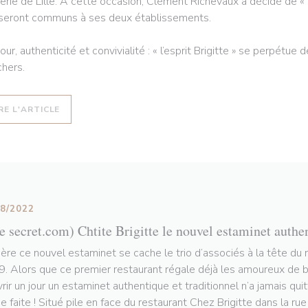
erie de Lille. À cette occasion, Clément Richevaux a décidé de « s
 seront communs à ses deux établissements.
ur, authenticité et convivialité : « l’esprit Brigitte » se perpétue
hers.
((OUVRE UNE NOUVELLE FENÊTRE))
RE L'ARTICLE
08/2022
le secret.com) Chtite Brigitte le nouvel estaminet authe
ière ce nouvel estaminet se cache le trio d’associés à la tête du 
. Alors que ce premier restaurant régale déjà les amoureux de bo
vrir un jour un estaminet authentique et traditionnel n’a jamais qui
e faite ! Situé pile en face du restaurant Chez Brigitte dans la ru