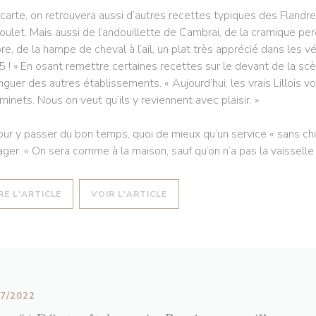
 carte, on retrouvera aussi d’autres recettes typiques des Flan
oulet. Mais aussi de l’andouillette de Cambrai, de la cramique pe
re, de la hampe de cheval à l’ail, un plat très apprécié dans les vé
5 ! » En osant remettre certaines recettes sur le devant de la sc
inguer des autres établissements. « Aujourd’hui, les vrais Lillois 
minets. Nous on veut qu’ils y reviennent avec plaisir. »
our y passer du bon temps, quoi de mieux qu’un service « sans chich
ager. « On sera comme à la maison, sauf qu’on n’a pas la vaisselle à 
((OUVRE UNE NOUVELLE FENÊTRE))
((OUVRE UNE NOUVELLE FENÊT
RE L'ARTICLE
VOIR L'ARTICLE
07/2022