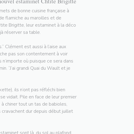
nouvel estaminet Chtite Brigitte
rmets de bonne cuisine française à
 de flamiche au maroilles et de
tite Brigitte, leur estaminet à la déco
à réserver sa table.
.” Clément est aussi à l’aise aux
cache pas son contentement à voir
pas n’importe où puisque ce sera dans
in. “J’ai grandi Quai du Wault et je
tte), ils n’ont pas réfléchi bien
 vidait. Pile en face de leur premier
 à chiner tout un tas de babioles,
ls cravachent dur depuis début juillet
staminet sont là, du sol au plafond