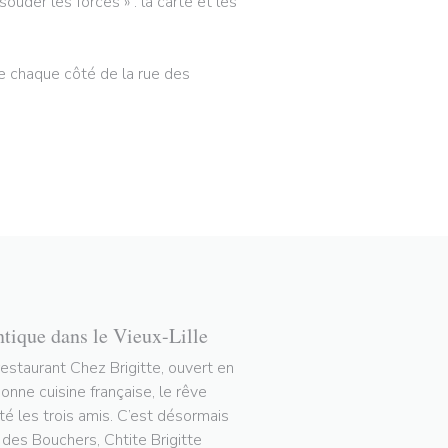
ouder les forces » : la carte et les
 de chaque côté de la rue des
ntique dans le Vieux-Lille
restaurant Chez Brigitte, ouvert en
nne cuisine française, le rêve
tté les trois amis. C’est désormais
e des Bouchers, Chtite Brigitte