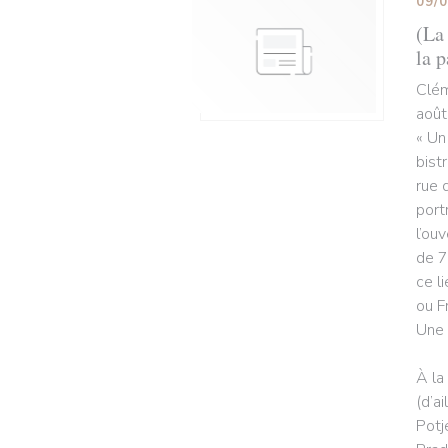
09/
(La 
la p
Clém
août
« Un
bist
rue 
port
l’ou
de 7
ce l
ou F
Une 
À la
(d’a
Potj