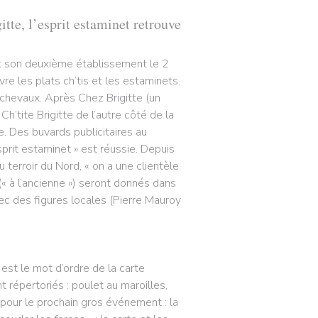
itte, l’esprit estaminet retrouve
ert son deuxième établissement le 2
ivre les plats ch’tis et les estaminets.
ichevaux. Après Chez Brigitte (un
’tite Brigitte de l’autre côté de la
. Des buvards publicitaires au
sprit estaminet » est réussie. Depuis
 terroir du Nord, « on a une clientèle
« à l’ancienne ») seront donnés dans
vec des figures locales (Pierre Mauroy
 est le mot d’ordre de la carte
t répertoriés : poulet au maroilles,
 pour le prochain gros événement : la