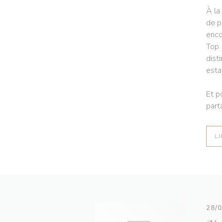
À la
de p
enco
Top 
dist
esta
Et p
part
LI
28/