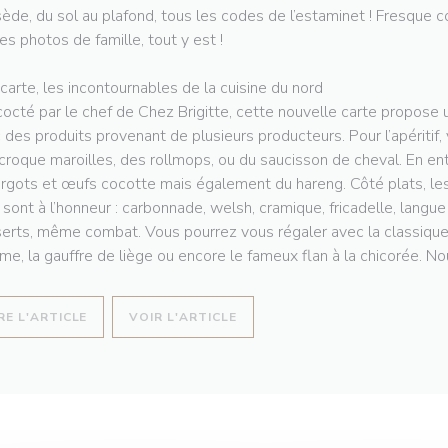
ède, du sol au plafond, tous les codes de l’estaminet ! Fresque co
les photos de famille, tout y est !
 carte, les incontournables de la cuisine du nord
octé par le chef de Chez Brigitte, cette nouvelle carte propose u
 des produits provenant de plusieurs producteurs. Pour l’apéritif,
croque maroilles, des rollmops, ou du saucisson de cheval. En en
rgots et œufs cocotte mais également du hareng. Côté plats, les
 sont à l’honneur : carbonnade, welsh, cramique, fricadelle, langu
erts, même combat. Vous pourrez vous régaler avec la classique t
e, la gauffre de liège ou encore le fameux flan à la chicorée. Nou
((OUVRE UNE NOUVELLE FENÊTRE))
((OUVRE UNE NOUVELLE FENÊT
RE L'ARTICLE
VOIR L'ARTICLE