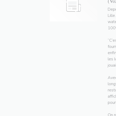
(Vo
Depu
Lill
wate
100%
“C’e
four
enfi
les 
jouai
Avec
long
rest
affi
pour
On n