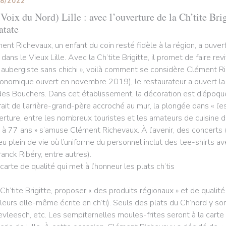
08/2022
Voix du Nord) Lille : avec l’ouverture de la Ch’tite Brig
atate
ent Richevaux, un enfant du coin resté fidèle à la région, a ouv
 dans le Vieux Lille. Avec la Ch’tite Brigitte, il promet de faire rev
 aubergiste sans chichi », voilà comment se considère Clément R
ronomique ouvert en novembre 2019), le restaurateur a ouvert la Ch
des Bouchers. Dans cet établissement, la décoration est d’époque
rait de l’arrière-grand-père accroché au mur, la plongée dans « l’e
verture, entre les nombreux touristes et les amateurs de cuisine du
 à 77 ans » s’amuse Clément Richevaux. À l’avenir, des concerts (
ieu plein de vie où l’uniforme du personnel inclut des tee-shirts a
ranck Ribéry, entre autres).
carte de qualité qui met à l’honneur les plats ch’tis
 Ch’tite Brigitte, proposer « des produits régionaux » et de qualité
illeurs elle-même écrite en ch’ti). Seuls des plats du Ch’nord y son
evleesch, etc. Les sempiternelles moules-frites seront à la carte