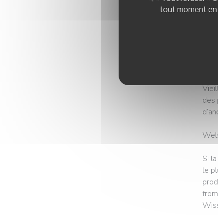
face
tout moment en c
rue »
Avec
des 
étab
Viei
des 
d’an
Wels
Si l
le p
prod
from
Wiss