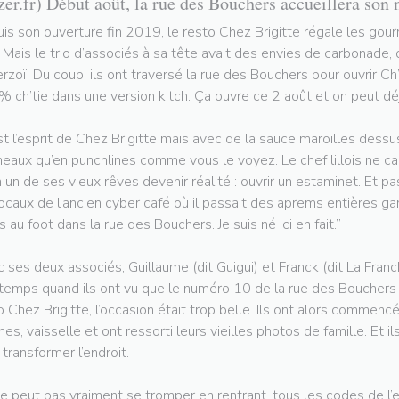
zer.fr) Début août, la rue des Bouchers accueillera son 
is son ouverture fin 2019, le resto Chez Brigitte régale les gou
e. Mais le trio d’associés à sa tête avait des envies de carbonade,
rzoï. Du coup, ils ont traversé la rue des Bouchers pour ouvrir Ch’
 ch’tie dans une version kitch. Ça ouvre ce 2 août et on peut déj
st l’esprit de Chez Brigitte mais avec de la sauce maroilles dessus
neaux qu’en punchlines comme vous le voyez. Le chef lillois ne 
n un de ses vieux rêves devenir réalité : ouvrir un estaminet. Et 
locaux de l’ancien cyber café où il passait des aprems entières gam
s au foot dans la rue des Bouchers. Je suis né ici en fait.”
 ses deux associés, Guillaume (dit Guigui) et Franck (dit La Francke
temps quand ils ont vu que le numéro 10 de la rue des Bouchers se
o Chez Brigitte, l’occasion était trop belle. Ils ont alors commencé
ches, vaisselle et ont ressorti leurs vieilles photos de famille. Et i
 transformer l’endroit.
e peut pas vraiment se tromper en rentrant, tous les codes de l’e