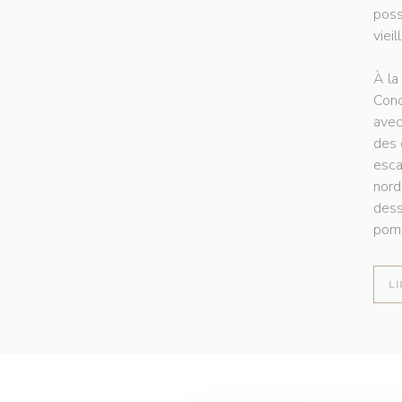
poss
vieil
À la
Conc
avec
des 
esca
nord
dess
pomm
LI