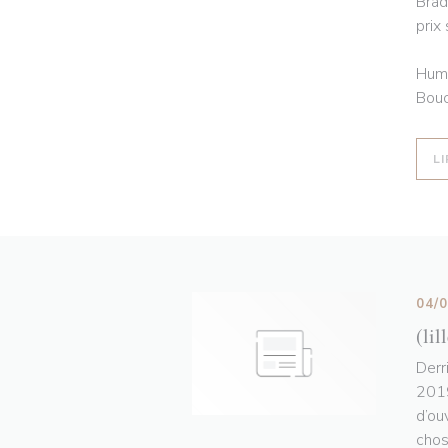
Brad
prix
Humo
Bouc
LI
04/
(lil
Derr
2019
d’ou
chos