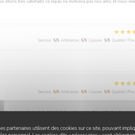
ous étions très satisfaits! ce repas ne motivera pas nos amis et nous-m
Service
:
5
/5
Ambiance
:
5
/5
Cuisine
:
5
/5
Qualité / Prix
Service
:
5
/5
Ambiance
:
5
/5
Cuisine
:
5
/5
Qualité / Prix
is, nous avons beaucoup apprécié la carbonade et le waterzoi de pois
es partenaires utilisent des cookies sur ce site, pouvant impli