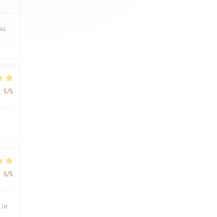
as
:
5
/5
:
5
/5
 le