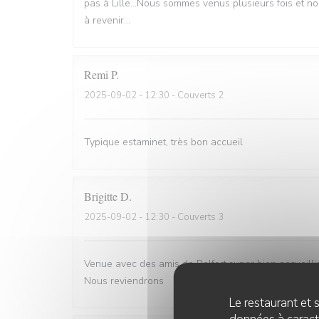
pas à Lille...Nous sommes venus plusieurs fois et n
à revenir...
Remi
P
2025-09-02
- 12:30 - Couverts 2
Typique estaminet, très bon accueil
Brigitte
D
2025-09-02
- 12:30 - Couverts 3
Venue avec des amis de Belfort.super bien accueill
Nous reviendrons
Le restaurant et s