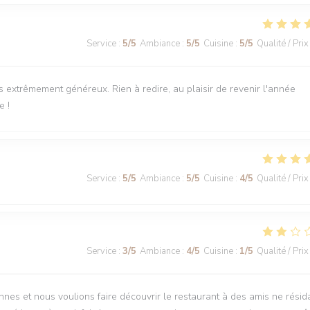
Service
:
5
/5
Ambiance
:
5
/5
Cuisine
:
5
/5
Qualité / Prix
ts extrêmement généreux. Rien à redire, au plaisir de revenir l'année
e !
Service
:
5
/5
Ambiance
:
5
/5
Cuisine
:
4
/5
Qualité / Prix
Service
:
3
/5
Ambiance
:
4
/5
Cuisine
:
1
/5
Qualité / Prix
nnes et nous voulions faire découvrir le restaurant à des amis ne résid