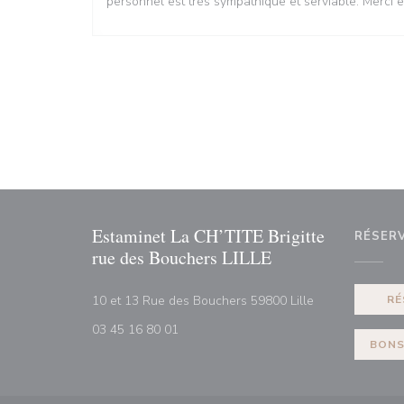
personnel est très sympathique et serviable. Merci e
Estaminet La CH’TITE Brigitte
RÉSER
rue des Bouchers LILLE
((ouvre une nouv
10 et 13 Rue des Bouchers 59800 Lille
RÉ
03 45 16 80 01
BONS