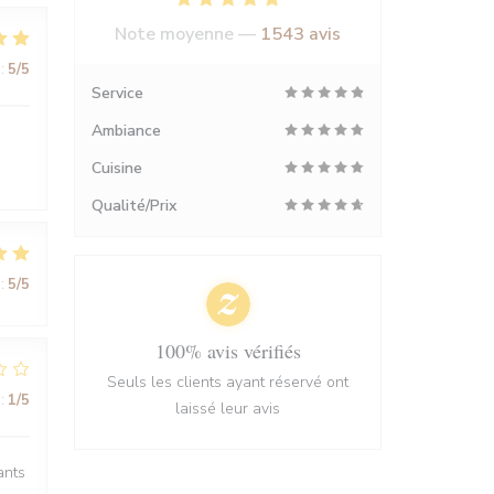
Note moyenne —
1543 avis
:
5
/5
Service
Ambiance
Cuisine
Qualité/Prix
:
5
/5
100% avis vérifiés
Seuls les clients ayant réservé ont
:
1
/5
laissé leur avis
ants