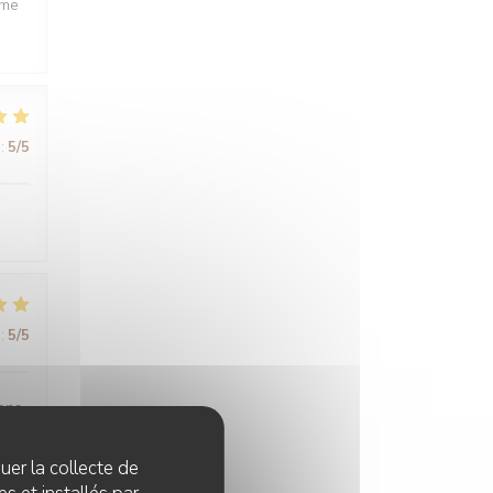
ême
:
5
/5
:
5
/5
sons
quer la collecte de