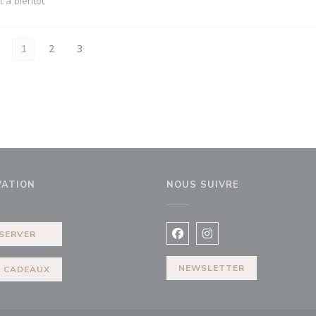
t à bientôt
1
2
3
VATION
NOUS SUIVRE
elle fenêtre))
SERVER
Facebook ((ouvre une nouvel
Instagram ((ouvre une 
NEWSLETTER
 CADEAUX