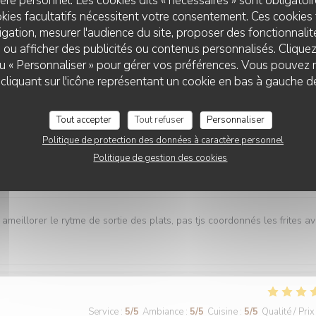
re personnel. Les cookies dits « nécessaires » sont obligatoire
kies facultatifs nécessitent votre consentement. Ces cookies 
gation, mesurer l'audience du site, proposer des fonctionnalité
Service
:
5
/5
Ambiance
:
5
/5
Cuisine
:
5
/5
Qualité / Prix
 ou afficher des publicités ou contenus personnalisés. Clique
 ou « Personnaliser » pour gérer vos préférences. Vous pouvez 
liquant sur l'icône représentant un cookie en bas à gauche d
es plats tous délicieux,un personnel attentionné et réactif !! On
Tout accepter
Tout refuser
Personnaliser
Politique de protection des données à caractère personnel
Politique de gestion des cookies
Service
:
4
/5
Ambiance
:
5
/5
Cuisine
:
5
/5
Qualité / Prix
 ameillorer le rytme de sortie des plats, pas tjs coordonnés les frites a
Service
:
5
/5
Ambiance
:
5
/5
Cuisine
:
5
/5
Qualité / Prix