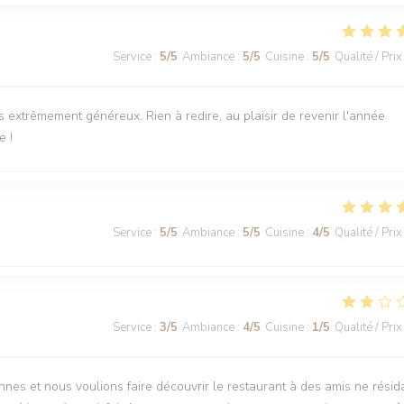
Service
:
5
/5
Ambiance
:
5
/5
Cuisine
:
5
/5
Qualité / Prix
ts extrêmement généreux. Rien à redire, au plaisir de revenir l'année
e !
Service
:
5
/5
Ambiance
:
5
/5
Cuisine
:
4
/5
Qualité / Prix
Service
:
3
/5
Ambiance
:
4
/5
Cuisine
:
1
/5
Qualité / Prix
nnes et nous voulions faire découvrir le restaurant à des amis ne résid