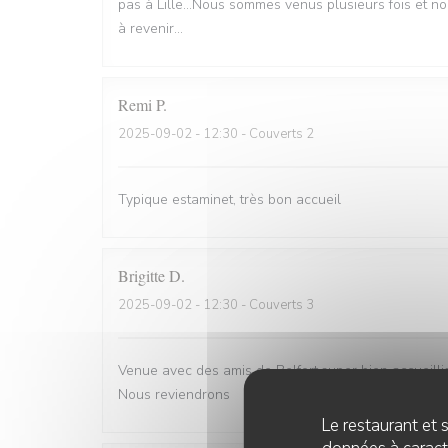
pas à Lille...Nous sommes venus plusieurs fois et n
à revenir...
Remi
P
2025-09-02
- 12:30 - Couverts 2
Typique estaminet, très bon accueil
Brigitte
D
2025-09-02
- 12:30 - Couverts 3
Venue avec des amis de Belfort.super bien accueill
Nous reviendrons
Le restaurant et s