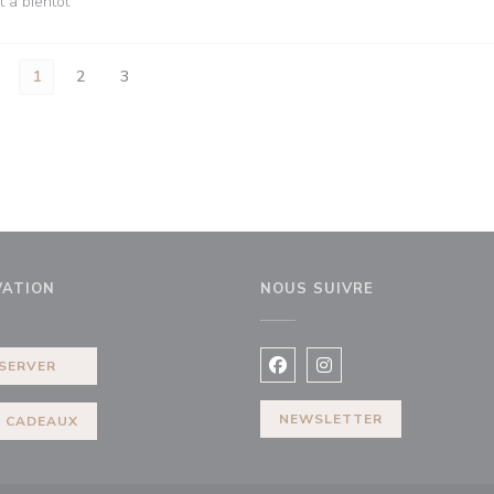
t à bientôt
1
2
3
VATION
NOUS SUIVRE
elle fenêtre))
SERVER
Facebook ((ouvre une nouvel
Instagram ((ouvre une 
NEWSLETTER
 CADEAUX