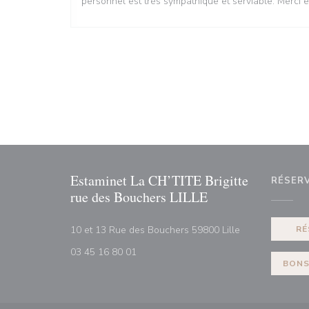
personnel est très sympathique et serviable. Merci e
Estaminet La CH’TITE Brigitte
RÉSER
rue des Bouchers LILLE
((ouvre une nouv
10 et 13 Rue des Bouchers 59800 Lille
RÉ
03 45 16 80 01
BONS