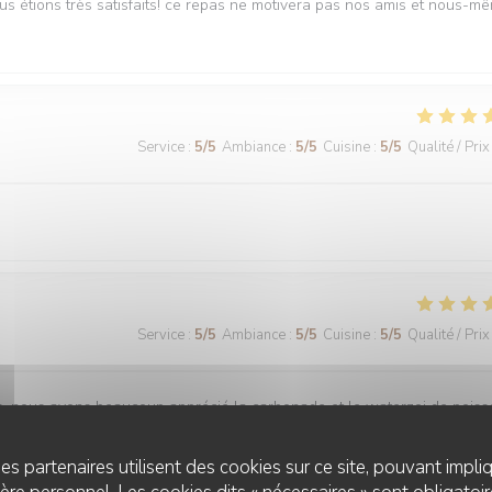
ous étions très satisfaits! ce repas ne motivera pas nos amis et nous-m
Service
:
5
/5
Ambiance
:
5
/5
Cuisine
:
5
/5
Qualité / Prix
Service
:
5
/5
Ambiance
:
5
/5
Cuisine
:
5
/5
Qualité / Prix
is, nous avons beaucoup apprécié la carbonade et le waterzoi de pois
es partenaires utilisent des cookies sur ce site, pouvant impli