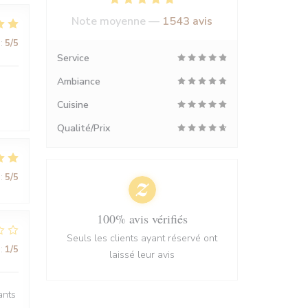
Note moyenne —
1543 avis
:
5
/5
Service
Ambiance
Cuisine
Qualité/Prix
:
5
/5
100% avis vérifiés
Seuls les clients ayant réservé ont
:
1
/5
laissé leur avis
ants