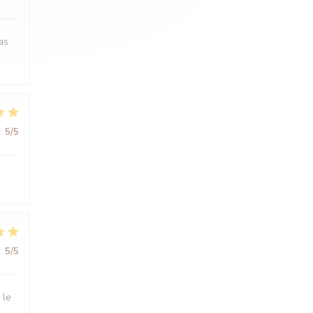
as
:
5
/5
:
5
/5
 le