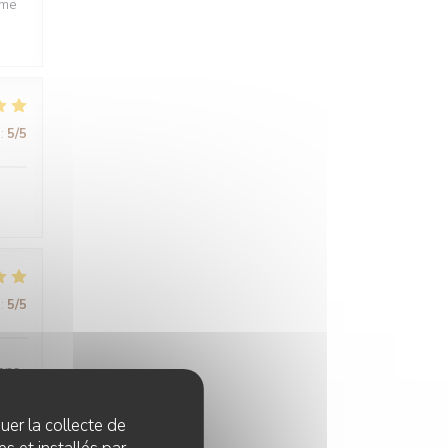
ême
:
5
/5
:
5
/5
sons
quer la collecte de