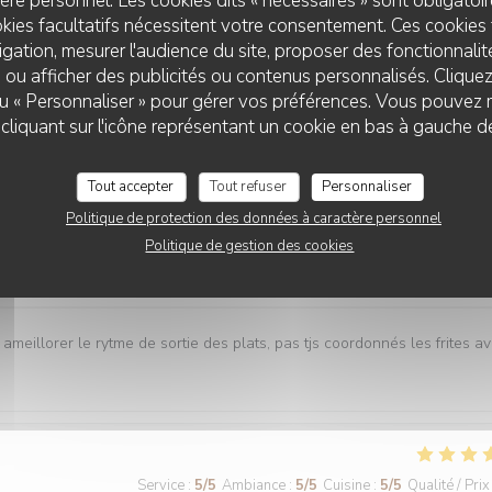
re personnel. Les cookies dits « nécessaires » sont obligatoire
kies facultatifs nécessitent votre consentement. Ces cookies 
gation, mesurer l'audience du site, proposer des fonctionnalité
Service
:
5
/5
Ambiance
:
5
/5
Cuisine
:
5
/5
Qualité / Prix
 ou afficher des publicités ou contenus personnalisés. Clique
 ou « Personnaliser » pour gérer vos préférences. Vous pouvez 
liquant sur l'icône représentant un cookie en bas à gauche d
es plats tous délicieux,un personnel attentionné et réactif !! On
Tout accepter
Tout refuser
Personnaliser
Politique de protection des données à caractère personnel
Politique de gestion des cookies
Service
:
4
/5
Ambiance
:
5
/5
Cuisine
:
5
/5
Qualité / Prix
 ameillorer le rytme de sortie des plats, pas tjs coordonnés les frites a
Service
:
5
/5
Ambiance
:
5
/5
Cuisine
:
5
/5
Qualité / Prix