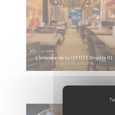
L'intérieur de la CH'TITE Brigitte 01
© @CHTITE_BRIGITTE
Tat