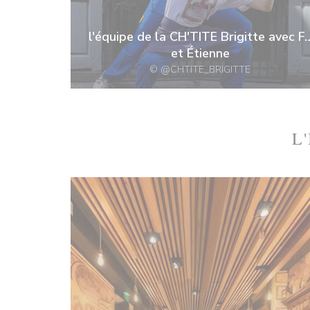
l'équipe de la CH'TITE Brigitte avec F.
et Étienne
© @CHTITE_BRIGITTE
L