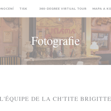
((OTEVŘE SE 
NOCENÍ
TISK
360-DEGREE VIRTUAL TOUR
MAPA A K
((OTEVŘE SE V NOVÉM OKNĚ))
Fotografie
L'ÉQUIPE DE LA CH'TITE BRIGITT