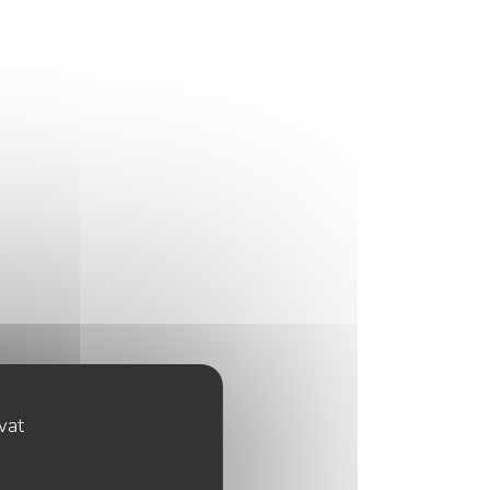
E
ovat