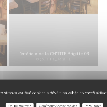
L'intérieur de la CH'TITE Brigitte 03
© @CHTITE_BRIGITTE
LES PLATS DE LA CH'TITE BRIGITT
o stránka využívá cookies a dává ti na výběr, co chceš aktiv
OK, přijmout vše
Odmítnout všechny cookies
Přizpůsobit