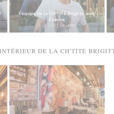
J
l'équipe de la CH'TITE Brigitte avec
Étienne
© @CHTITE_BRIGITTE
'INTÉRIEUR DE LA CH'TITE BRIGIT