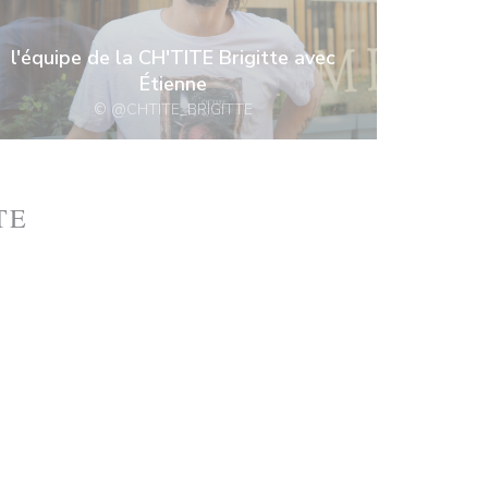
l'équipe de la CH'TITE Brigitte avec
Étienne
© @CHTITE_BRIGITTE
TE