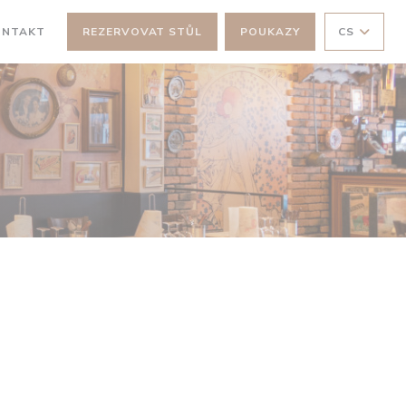
V NOVÉM OKNĚ))
ONTAKT
REZERVOVAT STŮL
POUKAZY
CS
E