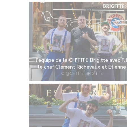
l'équipe de la CH'TITE Brigitte avec F.J
le chef Clément Richevaux et Étienne
© @CHTITE_BRIGITTE