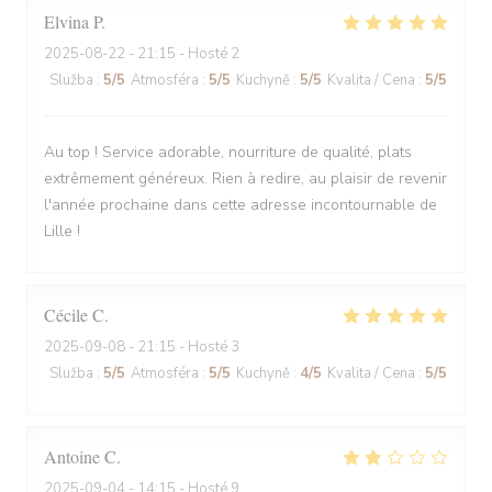
Elvina
P
2025-08-22
- 21:15 - Hosté 2
Služba
:
5
/5
Atmosféra
:
5
/5
Kuchyně
:
5
/5
Kvalita / Cena
:
5
/5
Au top ! Service adorable, nourriture de qualité, plats
extrêmement généreux. Rien à redire, au plaisir de revenir
l'année prochaine dans cette adresse incontournable de
Lille !
Cécile
C
2025-09-08
- 21:15 - Hosté 3
Služba
:
5
/5
Atmosféra
:
5
/5
Kuchyně
:
4
/5
Kvalita / Cena
:
5
/5
Antoine
C
2025-09-04
- 14:15 - Hosté 9