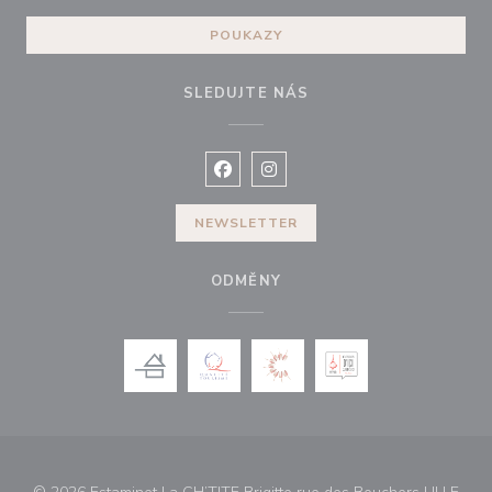
POUKAZY
SLEDUJTE NÁS
Facebook ((otevře se v novém okně
Instagram ((otevře se v nové
NEWSLETTER
ODMĚNY