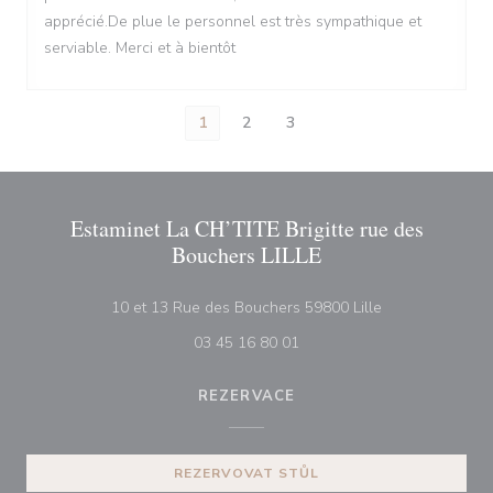
apprécié.De plue le personnel est très sympathique et
serviable. Merci et à bientôt
1
2
3
Estaminet La CH’TITE Brigitte rue des
Bouchers LILLE
((otevře se v n
10 et 13 Rue des Bouchers 59800 Lille
03 45 16 80 01
REZERVACE
REZERVOVAT STŮL