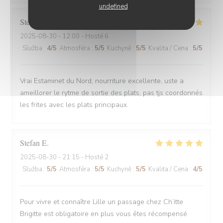
undefined
Stefano
A
2025-08-30
- 12:00 - Hosté 6
Služba
:
4
/5
Atmosféra
:
5
/5
Kuchyně
:
5
/5
Kvalita / Cena
:
5
/5
Vrai Estaminet du Nord, nourriture excellente, uste a
ameillorer le rytme de sortie des plats, pas tjs coordonnés
les frites avec les plats principaux.
Stefan
E
2025-08-30
- 21:15 - Hosté 2
Služba
:
5
/5
Atmosféra
:
5
/5
Kuchyně
:
5
/5
Kvalita / Cena
:
4
/5
Pour vivre et connaître Lille un passage chez Ch’itte
Brigitte est obligatoire en plus vous êtes récompensé