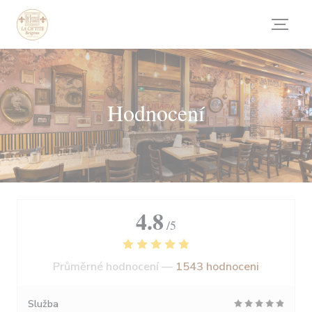
Panel pro správu cookies
Hodnocení
4.8
/5
Průměrné hodnocení —
1543 hodnoceni
Služba