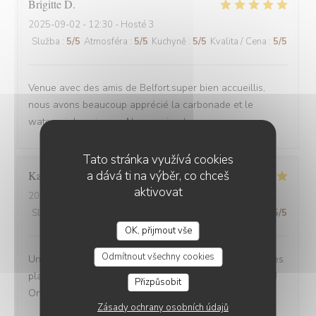
Brigitte
D
2025-09-02
- 12:30 - Hosté 3
Služba
:
5
/5
Atmosféra
:
5
/5
Kuchyně
:
5
/5
Kvalita / Cena
:
5
/5
Venue avec des amis de Belfort.super bien accueillis,
nous avons beaucoup apprécié la carbonade et le
waterzoi de poissons Nous reviendrons
Tato stránka využívá cookies
a dává ti na výběr, co chceš
Karine
C
aktivovat
2025-08-30
- 21:15 - Hosté 4
Služba
:
5
/5
Atmosféra
:
5
/5
Kuchyně
:
5
/5
Kvalita / Cena
:
5
/5
OK, přijmout vše
Odmítnout všechny cookies
Une adresse a absolument découvrir ! Une ambiance,des
plats tous délicieux,un personnel attentionné et réactif !!
Přizpůsobit
On reviendra....
Zásady ochrany osobních údajů