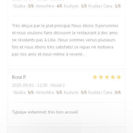
Služba
:
3
/5
Atmosféra
:
4
/5
Kuchyně
:
1
/5
Kvalita / Cena
:
1
/5
Très déçus par le plat principal Nous étions 9 personnes
et nous voulions faire découvrir le restaurant à des amis
ne résidants pas à Lille...Nous sommes venus plusieurs
fois et nous étions très satisfaits! ce repas ne motivera
pas nos amis et nous-même à revenir...
Remi
P
2025-09-02
- 12:30 - Hosté 2
Služba
:
5
/5
Atmosféra
:
5
/5
Kuchyně
:
5
/5
Kvalita / Cena
:
5
/5
Typique estaminet, très bon accueil