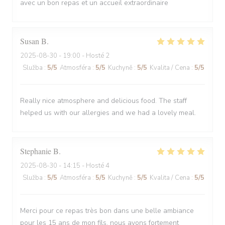
avec un bon repas et un accueil extraordinaire
Susan
B
2025-08-30
- 19:00 - Hosté 2
Služba
:
5
/5
Atmosféra
:
5
/5
Kuchyně
:
5
/5
Kvalita / Cena
:
5
/5
Really nice atmosphere and delicious food. The staff
helped us with our allergies and we had a lovely meal.
Stephanie
B
2025-08-30
- 14:15 - Hosté 4
Služba
:
5
/5
Atmosféra
:
5
/5
Kuchyně
:
5
/5
Kvalita / Cena
:
5
/5
Merci pour ce repas très bon dans une belle ambiance
pour les 15 ans de mon fils, nous avons fortement