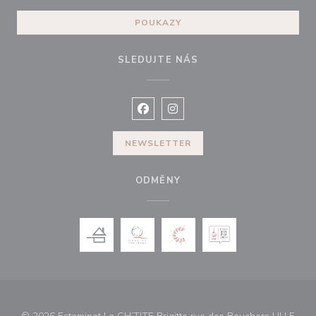
POUKAZY
SLEDUJTE NÁS
Facebook ((otevře se v novém okně
Instagram ((otevře se v nové
NEWSLETTER
ODMĚNY