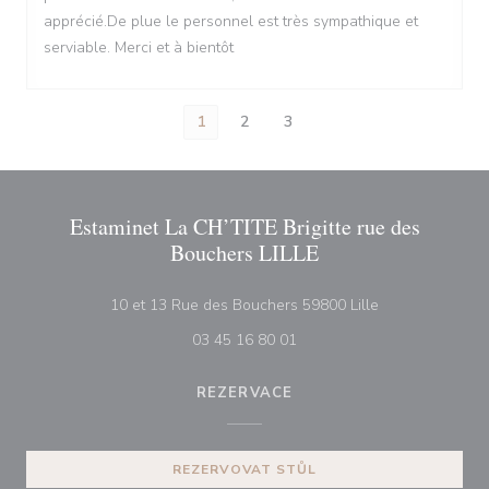
apprécié.De plue le personnel est très sympathique et
serviable. Merci et à bientôt
1
2
3
Estaminet La CH’TITE Brigitte rue des
Bouchers LILLE
((otevře se v n
10 et 13 Rue des Bouchers 59800 Lille
03 45 16 80 01
REZERVACE
REZERVOVAT STŮL