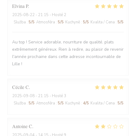
Elvina
P
2025-08-22
- 21:15 - Hosté 2
Služba
:
5
/5
Atmosféra
:
5
/5
Kuchyně
:
5
/5
Kvalita / Cena
:
5
/5
Au top ! Service adorable, nourriture de qualité, plats
extrêmement généreux. Rien à redire, au plaisir de revenir
l'année prochaine dans cette adresse incontournable de
Lille !
Cécile
C
2025-09-08
- 21:15 - Hosté 3
Služba
:
5
/5
Atmosféra
:
5
/5
Kuchyně
:
4
/5
Kvalita / Cena
:
5
/5
Antoine
C
2025-09-04
- 14:15 - Hosté 9