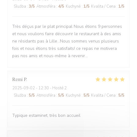
Služba
:
3
/5
Atmosféra
:
4
/5
Kuchyně
:
1
/5
Kvalita / Cena
:
1
/5
Très déçus par le plat principal Nous étions 9 personnes
et nous voulions faire découvrir le restaurant à des amis
ne résidants pas à Lille...Nous sommes venus plusieurs
fois et nous étions très satisfaits! ce repas ne motivera
pas nos amis et nous-même à revenir...
Remi
P
2025-09-02
- 12:30 - Hosté 2
Služba
:
5
/5
Atmosféra
:
5
/5
Kuchyně
:
5
/5
Kvalita / Cena
:
5
/5
Typique estaminet, très bon accueil