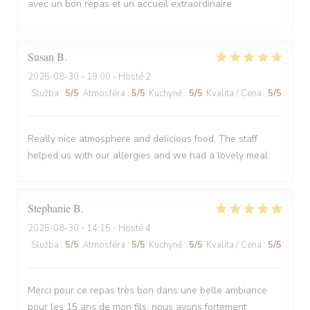
avec un bon repas et un accueil extraordinaire
Susan
B
2025-08-30
- 19:00 - Hosté 2
Služba
:
5
/5
Atmosféra
:
5
/5
Kuchyně
:
5
/5
Kvalita / Cena
:
5
/5
Really nice atmosphere and delicious food. The staff
helped us with our allergies and we had a lovely meal.
Stephanie
B
2025-08-30
- 14:15 - Hosté 4
Služba
:
5
/5
Atmosféra
:
5
/5
Kuchyně
:
5
/5
Kvalita / Cena
:
5
/5
Merci pour ce repas très bon dans une belle ambiance
pour les 15 ans de mon fils, nous avons fortement