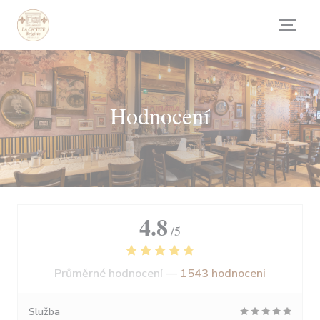
Panel pro správu cookies
Hodnocení
4.8
/5
Průměrné hodnocení —
1543 hodnoceni
Služba