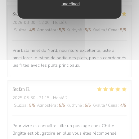
undefined
Stefano
A
2025-08-30
- 12:00 - Hosté 6
Služba
:
4
/5
Atmosféra
:
5
/5
Kuchyně
:
5
/5
Kvalita / Cena
:
5
/5
Vrai Estaminet du Nord, nourriture excellente, uste a
ameillorer le rytme de sortie des plats, pas tjs coordonnés
les frites avec les plats principaux.
Stefan
E
2025-08-30
- 21:15 - Hosté 2
Služba
:
5
/5
Atmosféra
:
5
/5
Kuchyně
:
5
/5
Kvalita / Cena
:
4
/5
Pour vivre et connaître Lille un passage chez Ch’itte
Brigitte est obligatoire en plus vous êtes récompensé