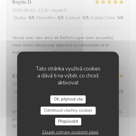
Brigitte
D
2025-09-02
- 12:30 - Hosté 3
Služba
:
5
/5
Atmosféra
:
5
/5
Kuchyně
:
5
/5
Kvalita / Cena
:
5
/5
Venue avec des amis de Belfort.super bien accueillis,
nous avons beaucoup apprécié la carbonade et le
waterzoi de poissons Nous reviendrons
Tato stránka využívá cookies
a dává ti na výběr, co chceš
Karine
C
aktivovat
2025-08-30
- 21:15 - Hosté 4
Služba
:
5
/5
Atmosféra
:
5
/5
Kuchyně
:
5
/5
Kvalita / Cena
:
5
/5
OK, přijmout vše
Odmítnout všechny cookies
Une adresse a absolument découvrir ! Une ambiance,des
plats tous délicieux,un personnel attentionné et réactif !!
Přizpůsobit
On reviendra....
Zásady ochrany osobních údajů