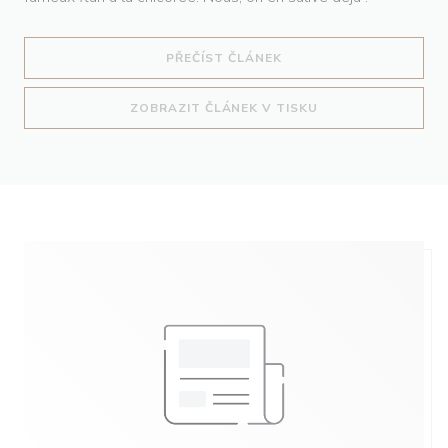
((OTEVŘE SE V NOVÉM O
PŘEČÍST ČLÁNEK
((OTEVŘE SE V NO
ZOBRAZIT ČLÁNEK V TISKU