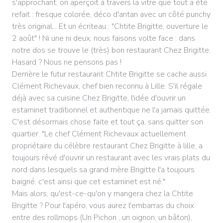
s'approchant, on aperçoit à travers la vitre que tout a été
refait : fresque colorée, déco d'antan avec un côté punchy
très original... Et un écriteau : "Chtite Brigitte, ouverture le
2 août" ! Ni une ni deux, nous faisons volte face : dans
notre dos se trouve le (très) bon restaurant Chez Brigitte.
Hasard ? Nous ne pensons pas !
Derrière le futur restaurant Chtite Brigitte se cache aussi
Clément Richevaux, chef bien reconnu à Lille. S'il régale
déjà avec sa cuisine Chez Brigitte, l'idée d'ouvrir un
estaminet traditionnel et authentique ne l'a jamais quittée.
C'est désormais chose faite et tout ça, sans quitter son
quartier. "Le chef Clément Richevaux actuellement
propriétaire du célèbre restaurant Chez Brigitte à lille, a
toujours rêvé d'ouvrir un restaurant avec les vrais plats du
nord dans lesquels sa grand mère Brigitte l'a toujours
baigné. c'est ainsi que cet estaminet est né."
Mais alors, qu'est-ce-qu'on y mangera chez la Chtite
Brigitte ? Pour l'apéro, vous aurez l'embarras du choix
entre des rollmops (Un Pichon , un oignon, un bâton),