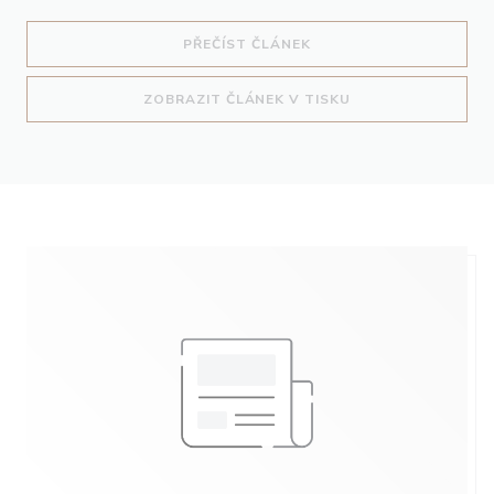
((OTEVŘE SE V NOVÉM O
PŘEČÍST ČLÁNEK
((OTEVŘE SE V NO
ZOBRAZIT ČLÁNEK V TISKU