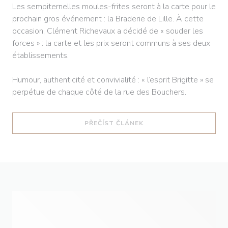
Les sempiternelles moules-frites seront à la carte pour le
prochain gros événement : la Braderie de Lille. À cette
occasion, Clément Richevaux a décidé de « souder les
forces » : la carte et les prix seront communs à ses deux
établissements.
Humour, authenticité et convivialité : « l’esprit Brigitte » se
perpétue de chaque côté de la rue des Bouchers.
((OTEVŘE SE V NOVÉM O
PŘEČÍST ČLÁNEK