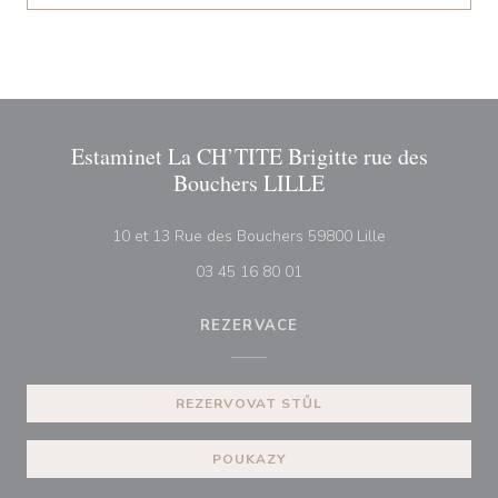
Estaminet La CH’TITE Brigitte rue des
Bouchers LILLE
((otevře se v n
10 et 13 Rue des Bouchers 59800 Lille
03 45 16 80 01
REZERVACE
REZERVOVAT STŮL
POUKAZY