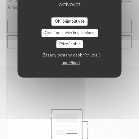
aktivovat
à faire », lance le chef.
OK, přijmout vše
((OTEVŘE SE V NOVÉM O
PŘEČÍST ČLÁNEK
Odmítnout všechny cookies
((OTEVŘE SE V NO
ZOBRAZIT ČLÁNEK V TISKU
Přizpůsobit
Zásady ochrany osobních údajů
undefined