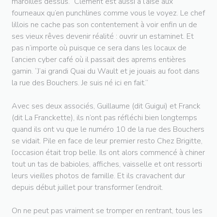
maroilles dessus.” Clément est aussi à l’aise aux
fourneaux qu’en punchlines comme vous le voyez. Le chef
lillois ne cache pas son contentement à voir enfin un de
ses vieux rêves devenir réalité : ouvrir un estaminet. Et
pas n’importe où puisque ce sera dans les locaux de
l’ancien cyber café où il passait des aprems entières
gamin. “J’ai grandi Quai du Wault et je jouais au foot dans
la rue des Bouchers. Je suis né ici en fait.”
Avec ses deux associés, Guillaume (dit Guigui) et Franck
(dit La Franckette), ils n’ont pas réfléchi bien longtemps
quand ils ont vu que le numéro 10 de la rue des Bouchers
se vidait. Pile en face de leur premier resto Chez Brigitte,
l’occasion était trop belle. Ils ont alors commencé à chiner
tout un tas de babioles, affiches, vaisselle et ont ressorti
leurs vieilles photos de famille. Et ils cravachent dur
depuis début juillet pour transformer l’endroit.
On ne peut pas vraiment se tromper en rentrant, tous les