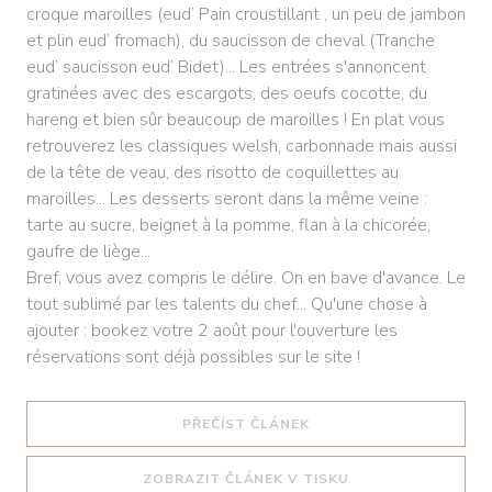
croque maroilles (eud’ Pain croustillant , un peu de jambon
et plin eud’ fromach), du saucisson de cheval (Tranche
eud’ saucisson eud’ Bidet)... Les entrées s'annoncent
gratinées avec des escargots, des oeufs cocotte, du
hareng et bien sûr beaucoup de maroilles ! En plat vous
retrouverez les classiques welsh, carbonnade mais aussi
de la tête de veau, des risotto de coquillettes au
maroilles... Les desserts seront dans la même veine :
tarte au sucre, beignet à la pomme, flan à la chicorée,
gaufre de liège...
Bref, vous avez compris le délire. On en bave d'avance. Le
tout sublimé par les talents du chef... Qu'une chose à
ajouter : bookez votre 2 août pour l'ouverture les
réservations sont déjà possibles sur le site !
((OTEVŘE SE V NOVÉM O
PŘEČÍST ČLÁNEK
((OTEVŘE SE V NO
ZOBRAZIT ČLÁNEK V TISKU