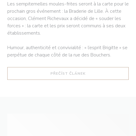
Les sempiternelles moules-frites seront à la carte pour le
prochain gros événement : la Braderie de Lille. À cette
occasion, Clément Richevaux a décidé de « souder les
forces » : la carte et les prix seront communs à ses deux
établissements.
Humour, authenticité et convivialité : « l’esprit Brigitte » se
perpétue de chaque côté de la rue des Bouchers.
((OTEVŘE SE V NOVÉM O
PŘEČÍST ČLÁNEK