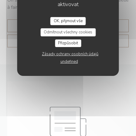
aktivovat
à faire », lance le chef.
OK, přijmout vše
((OTEVŘE SE V NOVÉM O
PŘEČÍST ČLÁNEK
Odmítnout všechny cookies
((OTEVŘE SE V NO
ZOBRAZIT ČLÁNEK V TISKU
Přizpůsobit
Zásady ochrany osobních údajů
undefined