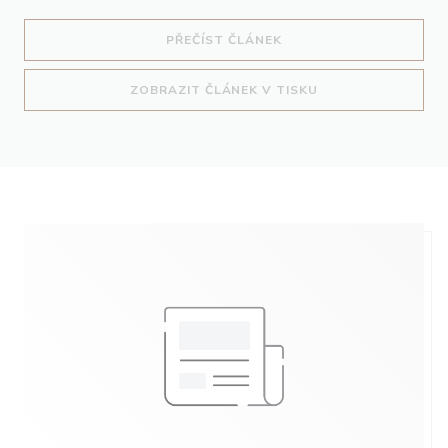
((OTEVŘE SE V NOVÉM O
PŘEČÍST ČLÁNEK
((OTEVŘE SE V NO
ZOBRAZIT ČLÁNEK V TISKU