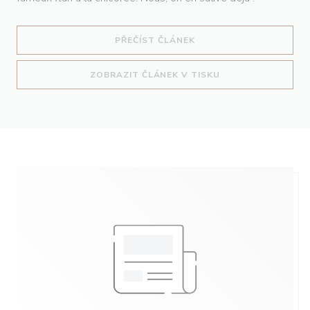
((OTEVŘE SE V NOVÉM O
PŘEČÍST ČLÁNEK
((OTEVŘE SE V NO
ZOBRAZIT ČLÁNEK V TISKU