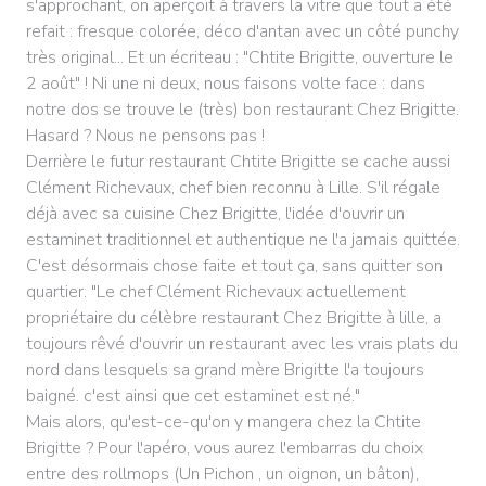
s'approchant, on aperçoit à travers la vitre que tout a été
refait : fresque colorée, déco d'antan avec un côté punchy
très original... Et un écriteau : "Chtite Brigitte, ouverture le
2 août" ! Ni une ni deux, nous faisons volte face : dans
notre dos se trouve le (très) bon restaurant Chez Brigitte.
Hasard ? Nous ne pensons pas !
Derrière le futur restaurant Chtite Brigitte se cache aussi
Clément Richevaux, chef bien reconnu à Lille. S'il régale
déjà avec sa cuisine Chez Brigitte, l'idée d'ouvrir un
estaminet traditionnel et authentique ne l'a jamais quittée.
C'est désormais chose faite et tout ça, sans quitter son
quartier. "Le chef Clément Richevaux actuellement
propriétaire du célèbre restaurant Chez Brigitte à lille, a
toujours rêvé d'ouvrir un restaurant avec les vrais plats du
nord dans lesquels sa grand mère Brigitte l'a toujours
baigné. c'est ainsi que cet estaminet est né."
Mais alors, qu'est-ce-qu'on y mangera chez la Chtite
Brigitte ? Pour l'apéro, vous aurez l'embarras du choix
entre des rollmops (Un Pichon , un oignon, un bâton),