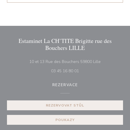
Estaminet La CH’TITE Brigitte rue des
Bouchers LILLE
((otevře se v n
10 et 13 Rue des Bouchers 59800 Lille
03 45 16 80 01
REZERVACE
REZERVOVAT STŮL
POUKAZY