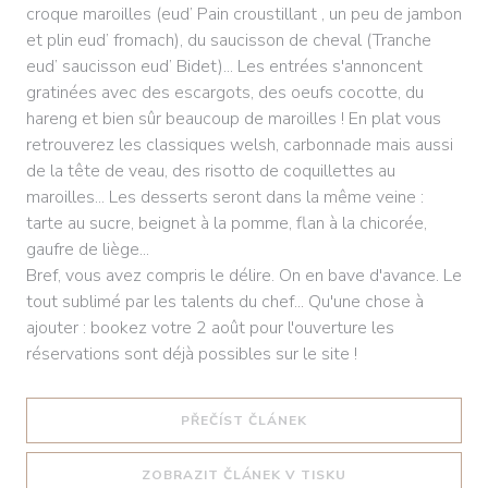
croque maroilles (eud’ Pain croustillant , un peu de jambon
et plin eud’ fromach), du saucisson de cheval (Tranche
eud’ saucisson eud’ Bidet)... Les entrées s'annoncent
gratinées avec des escargots, des oeufs cocotte, du
hareng et bien sûr beaucoup de maroilles ! En plat vous
retrouverez les classiques welsh, carbonnade mais aussi
de la tête de veau, des risotto de coquillettes au
maroilles... Les desserts seront dans la même veine :
tarte au sucre, beignet à la pomme, flan à la chicorée,
gaufre de liège...
Bref, vous avez compris le délire. On en bave d'avance. Le
tout sublimé par les talents du chef... Qu'une chose à
ajouter : bookez votre 2 août pour l'ouverture les
réservations sont déjà possibles sur le site !
((OTEVŘE SE V NOVÉM O
PŘEČÍST ČLÁNEK
((OTEVŘE SE V NO
ZOBRAZIT ČLÁNEK V TISKU