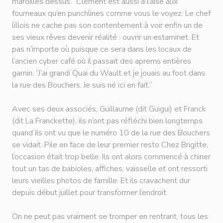
maroilles dessus.” Clément est aussi à l’aise aux
fourneaux qu’en punchlines comme vous le voyez. Le chef
lillois ne cache pas son contentement à voir enfin un de
ses vieux rêves devenir réalité : ouvrir un estaminet. Et
pas n’importe où puisque ce sera dans les locaux de
l’ancien cyber café où il passait des aprems entières
gamin. “J’ai grandi Quai du Wault et je jouais au foot dans
la rue des Bouchers. Je suis né ici en fait.”
Avec ses deux associés, Guillaume (dit Guigui) et Franck
(dit La Franckette), ils n’ont pas réfléchi bien longtemps
quand ils ont vu que le numéro 10 de la rue des Bouchers
se vidait. Pile en face de leur premier resto Chez Brigitte,
l’occasion était trop belle. Ils ont alors commencé à chiner
tout un tas de babioles, affiches, vaisselle et ont ressorti
leurs vieilles photos de famille. Et ils cravachent dur
depuis début juillet pour transformer l’endroit.
On ne peut pas vraiment se tromper en rentrant, tous les