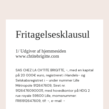
Fritagelsesklausul
1/ Udgiver af hjemmesiden
www.chtitebrigitte.com
SAS CHEZ LA CH'TITE BRIGITTE, -, med en kapital
på 20 000€ euro, registreret i Handels- og
Selskabsregistret i - under nummer Lille
Métropole 912647609, Siret nr.
91264760900011, med hovedkontor på HDG 2
rue royale 59800 Lille, momsnummer:
FR81912647609, tlf: -, e-mail: -