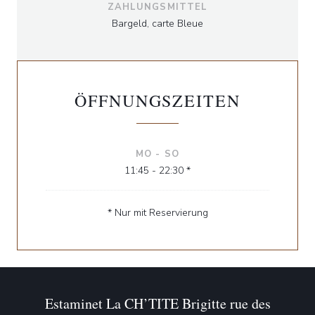
ZAHLUNGSMITTEL
Bargeld, carte Bleue
ÖFFNUNGSZEITEN
MO
-
SO
11:45 - 22:30 *
* Nur mit Reservierung
Estaminet La CH’TITE Brigitte rue des