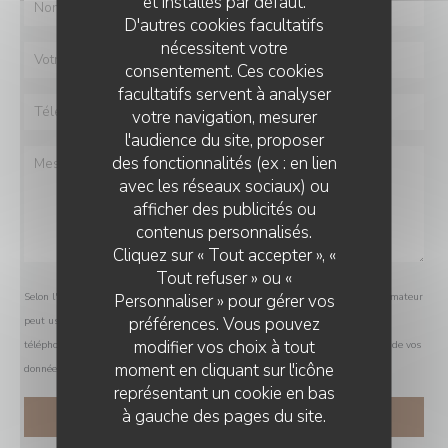
et installés par défaut.
D'autres cookies facultatifs
nécessitent votre
consentement. Ces cookies
facultatifs servent à analyser
votre navigation, mesurer
l'audience du site, proposer
des fonctionnalités (ex : en lien
avec les réseaux sociaux) ou
afficher des publicités ou
contenus personnalisés.
Cliquez sur « Tout accepter », «
Tout refuser » ou «
Personnaliser » pour gérer vos
Selon l'article L.223-2 du code de la consommation, il est rappelé que le consommateur
préférences. Vous pouvez
peut user de son droit à s'inscrire sur la liste d'opposition au démarchage
modifier vos choix à tout
téléphonique Bloctel :
bloctel.gouv.fr
. Pour plus d'informations sur le traitement de vos
moment en cliquant sur l'icône
données, consultez notre
politique de confidentialité
.
représentant un cookie en bas
à gauche des pages du site.