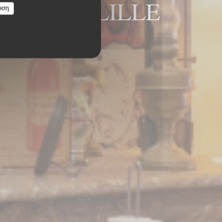
s Bouchers LILLE
υση