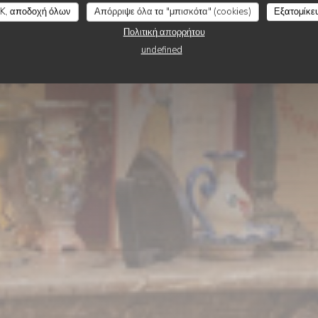
’TITE Brigitte rue de
K, αποδοχή όλων
Απόρριψε όλα τα "μπισκότα" (cookies)
Εξατομίκε
Πολιτική απορρήτου
undefined
ΚΆΝΤΕ ΚΡΆΤΗΣΗ ΤΡΑΠΕΖΙΟΎ