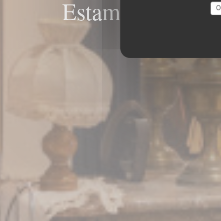
Estaminet La CH
O