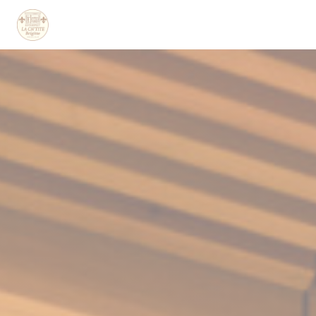
Πίνακας διαχείρισης "Μπισκότων" (Cookies)