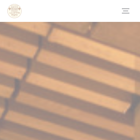
Πίνακας διαχείρισης "Μπισκότων" (Cookies)