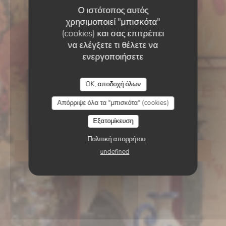
Ο ιστότοπος αυτός
χρησιμοποιεί "μπισκότα"
(cookies) και σας επιτρέπει
ESTAMINET FLAMAND
•
LILLE
να ελέγξετε τι θέλετε να
Estaminet La CH’TITE
ενεργοποιήσετε
Brigitte rue des Bouchers
OK, αποδοχή όλων
Απόρριψε όλα τα "μπισκότα" (cookies)
LILLE
Εξατομίκευση
Πολιτική απορρήτου
ΚΆΝΤΕ ΚΡΆΤΗΣΗ ΤΡΑΠΕΖΙΟΎ
undefined