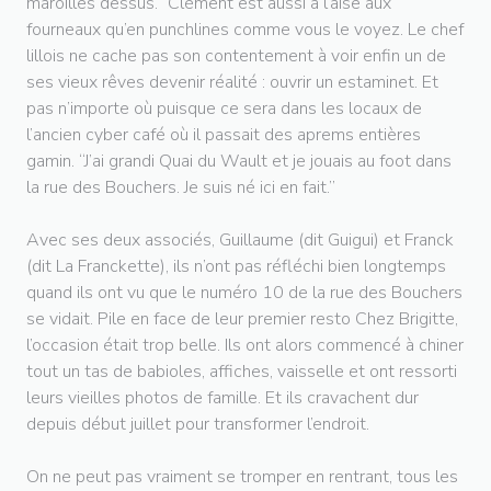
maroilles dessus.” Clément est aussi à l’aise aux
fourneaux qu’en punchlines comme vous le voyez. Le chef
lillois ne cache pas son contentement à voir enfin un de
ses vieux rêves devenir réalité : ouvrir un estaminet. Et
pas n’importe où puisque ce sera dans les locaux de
l’ancien cyber café où il passait des aprems entières
gamin. “J’ai grandi Quai du Wault et je jouais au foot dans
la rue des Bouchers. Je suis né ici en fait.”
Avec ses deux associés, Guillaume (dit Guigui) et Franck
(dit La Franckette), ils n’ont pas réfléchi bien longtemps
quand ils ont vu que le numéro 10 de la rue des Bouchers
se vidait. Pile en face de leur premier resto Chez Brigitte,
l’occasion était trop belle. Ils ont alors commencé à chiner
tout un tas de babioles, affiches, vaisselle et ont ressorti
leurs vieilles photos de famille. Et ils cravachent dur
depuis début juillet pour transformer l’endroit.
On ne peut pas vraiment se tromper en rentrant, tous les