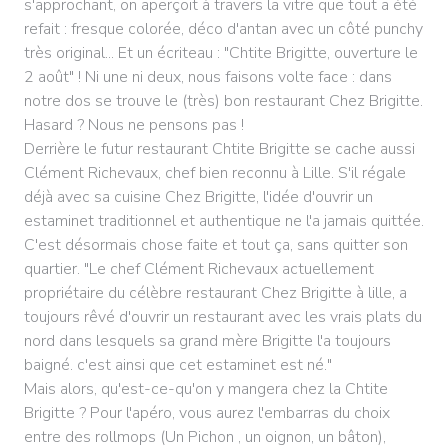
s'approchant, on aperçoit à travers la vitre que tout a été
refait : fresque colorée, déco d'antan avec un côté punchy
très original... Et un écriteau : "Chtite Brigitte, ouverture le
2 août" ! Ni une ni deux, nous faisons volte face : dans
notre dos se trouve le (très) bon restaurant Chez Brigitte.
Hasard ? Nous ne pensons pas !
Derrière le futur restaurant Chtite Brigitte se cache aussi
Clément Richevaux, chef bien reconnu à Lille. S'il régale
déjà avec sa cuisine Chez Brigitte, l'idée d'ouvrir un
estaminet traditionnel et authentique ne l'a jamais quittée.
C'est désormais chose faite et tout ça, sans quitter son
quartier. "Le chef Clément Richevaux actuellement
propriétaire du célèbre restaurant Chez Brigitte à lille, a
toujours rêvé d'ouvrir un restaurant avec les vrais plats du
nord dans lesquels sa grand mère Brigitte l'a toujours
baigné. c'est ainsi que cet estaminet est né."
Mais alors, qu'est-ce-qu'on y mangera chez la Chtite
Brigitte ? Pour l'apéro, vous aurez l'embarras du choix
entre des rollmops (Un Pichon , un oignon, un bâton),