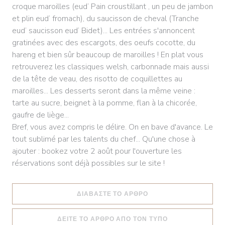
croque maroilles (eud’ Pain croustillant , un peu de jambon
et plin eud’ fromach), du saucisson de cheval (Tranche
eud’ saucisson eud’ Bidet)... Les entrées s'annoncent
gratinées avec des escargots, des oeufs cocotte, du
hareng et bien sûr beaucoup de maroilles ! En plat vous
retrouverez les classiques welsh, carbonnade mais aussi
de la tête de veau, des risotto de coquillettes au
maroilles... Les desserts seront dans la même veine :
tarte au sucre, beignet à la pomme, flan à la chicorée,
gaufre de liège...
Bref, vous avez compris le délire. On en bave d'avance. Le
tout sublimé par les talents du chef... Qu'une chose à
ajouter : bookez votre 2 août pour l'ouverture les
réservations sont déjà possibles sur le site !
((ΑΝΟΊΓΕΙ ΣΕ ΝΈΟ ΠΑ
ΔΙΑΒΆΣΤΕ ΤΟ ΆΡΘΡΟ
((ΑΝΟΊΓΕΙ ΣΕ Ν
ΔΕΊΤΕ ΤΟ ΆΡΘΡΟ ΑΠΌ ΤΟΝ ΤΎΠΟ