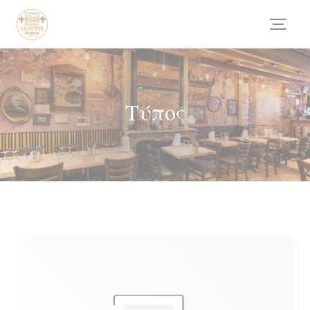
Πίνακας διαχείρισης "Μπισκότων" (Cookies)
Τύπος