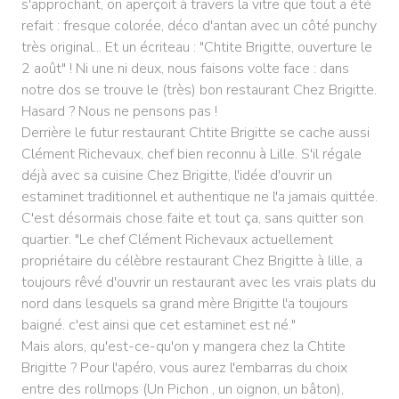
s'approchant, on aperçoit à travers la vitre que tout a été
refait : fresque colorée, déco d'antan avec un côté punchy
très original... Et un écriteau : "Chtite Brigitte, ouverture le
2 août" ! Ni une ni deux, nous faisons volte face : dans
notre dos se trouve le (très) bon restaurant Chez Brigitte.
Hasard ? Nous ne pensons pas !
Derrière le futur restaurant Chtite Brigitte se cache aussi
Clément Richevaux, chef bien reconnu à Lille. S'il régale
déjà avec sa cuisine Chez Brigitte, l'idée d'ouvrir un
estaminet traditionnel et authentique ne l'a jamais quittée.
C'est désormais chose faite et tout ça, sans quitter son
quartier. "Le chef Clément Richevaux actuellement
propriétaire du célèbre restaurant Chez Brigitte à lille, a
toujours rêvé d'ouvrir un restaurant avec les vrais plats du
nord dans lesquels sa grand mère Brigitte l'a toujours
baigné. c'est ainsi que cet estaminet est né."
Mais alors, qu'est-ce-qu'on y mangera chez la Chtite
Brigitte ? Pour l'apéro, vous aurez l'embarras du choix
entre des rollmops (Un Pichon , un oignon, un bâton),