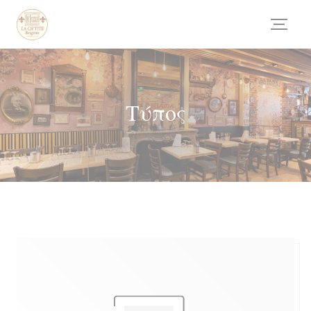
Πίνακας διαχείρισης "Μπισκότων" (Cookies)
Τύπος