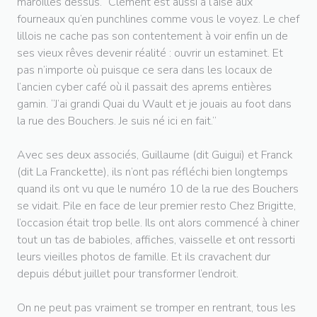
maroilles dessus.” Clément est aussi à l’aise aux
fourneaux qu’en punchlines comme vous le voyez. Le chef
lillois ne cache pas son contentement à voir enfin un de
ses vieux rêves devenir réalité : ouvrir un estaminet. Et
pas n’importe où puisque ce sera dans les locaux de
l’ancien cyber café où il passait des aprems entières
gamin. “J’ai grandi Quai du Wault et je jouais au foot dans
la rue des Bouchers. Je suis né ici en fait.”
Avec ses deux associés, Guillaume (dit Guigui) et Franck
(dit La Franckette), ils n’ont pas réfléchi bien longtemps
quand ils ont vu que le numéro 10 de la rue des Bouchers
se vidait. Pile en face de leur premier resto Chez Brigitte,
l’occasion était trop belle. Ils ont alors commencé à chiner
tout un tas de babioles, affiches, vaisselle et ont ressorti
leurs vieilles photos de famille. Et ils cravachent dur
depuis début juillet pour transformer l’endroit.
On ne peut pas vraiment se tromper en rentrant, tous les