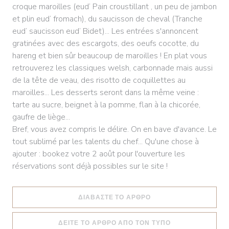
croque maroilles (eud’ Pain croustillant , un peu de jambon
et plin eud’ fromach), du saucisson de cheval (Tranche
eud’ saucisson eud’ Bidet)... Les entrées s'annoncent
gratinées avec des escargots, des oeufs cocotte, du
hareng et bien sûr beaucoup de maroilles ! En plat vous
retrouverez les classiques welsh, carbonnade mais aussi
de la tête de veau, des risotto de coquillettes au
maroilles... Les desserts seront dans la même veine :
tarte au sucre, beignet à la pomme, flan à la chicorée,
gaufre de liège...
Bref, vous avez compris le délire. On en bave d'avance. Le
tout sublimé par les talents du chef... Qu'une chose à
ajouter : bookez votre 2 août pour l'ouverture les
réservations sont déjà possibles sur le site !
((ΑΝΟΊΓΕΙ ΣΕ ΝΈΟ ΠΑ
ΔΙΑΒΆΣΤΕ ΤΟ ΆΡΘΡΟ
((ΑΝΟΊΓΕΙ ΣΕ Ν
ΔΕΊΤΕ ΤΟ ΆΡΘΡΟ ΑΠΌ ΤΟΝ ΤΎΠΟ