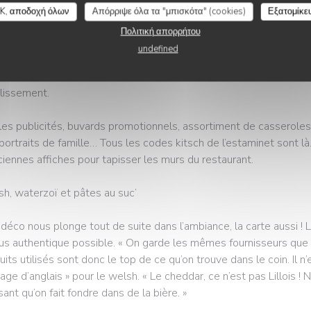
 de Chez Brigitte. Un emplacement en or ! « Je suis né à 500 m d’i
K, αποδοχή όλων
Απόρριψε όλα τα "μπισκότα" (cookies)
Εξατομίκε
, raconte le Lillois.
Πολιτική απορρήτου
undefined
 ses deux associés, Guillaume et Franck, « là depuis le début de Brig
braderies. Durant deux mois, ils ont chiné énormément de bibelot
lissement.
lles publicités, buvards promotionnels, assortiment de casserole
portraits de famille… Tous les codes kitsch de l’estaminet sont l
ciennes affiches pour tapisser les murs du restaurant.
h, waterzoï et pâtes au suc’
a déco nous plonge tout de suite dans l’ambiance, la carte aussi ! 
lus authentique possible. « On garde les mêmes fournisseurs que 
uits utilisés sont donc le top de ce qu’on trouve dans le coin. Il n’
age d’anglais » pour le welsh. « Le cheddar, ce n’est pas Lillois ! 
ant qu’on fait fondre dans de la bière. »