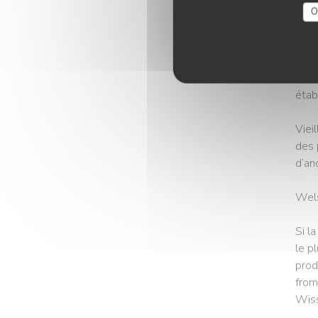
face
O
rue »
Avec
des 
étab
Viei
des 
d’an
Wels
Si l
le p
prod
from
Wiss