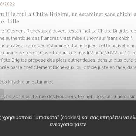
08/2022
u lille.fr) La Chtite Brigitte, un estaminet sans chichi 
ux-Lille
hef Clément Richevaux a ouvert l'estaminet La Ch'tite Brigitte ru
ine authentique des Flandres y est mise à l'honneur "sans chichi".
ous en avez marre des estaminets touristiques, cette nouvelle ad
e cuisine de terroir. Ouvert depuis ce mardi 2 août 2022 au 10, r
h’tite Brigitte propose des plats authentiques, dans la plus pure t
orée par le chef Clément Richevaux, qui officie juste en face, dans
éco kitsch d’un estaminet
is fin 2019 au 13 rue des Bouchers, le chef lillois sert une cuisi
 d’œil à sa grand-mère qui lui a donné le goût de cuisiner. Mais C
 de réaliser l’un de ses rêves : ouvrir un véritable estaminet pour 
 χρησιμοποιεί "μπισκότα" (cookies) και σας επιτρέπει να ελέ
e les préparait Mamie Brigitte.
ενεργοποιήσετε
portunité s’est finalement présentée cette année, avec la fermetur