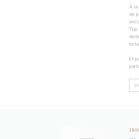
À la
de p
enco
Top 
dist
esta
Et p
part
Δ
28/