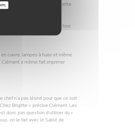
ci, j’ai quasiment grandi dans cette
υση
itte », il s’est mis à faire le tour
s pour décorer le nouvel
s en cuivre, lampes à huile et même
à. Clément a même fait imprimer
Le chef n’a pas lésiné pour que ce soit
Chez Brigitte », précise Clément. Les
est donc pas question d’utiliser du «
Nous, on le fait avec le Sablé de