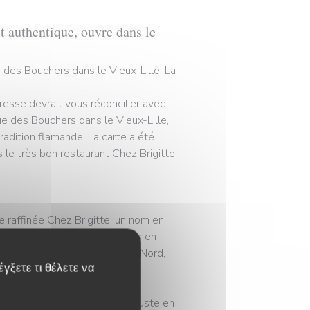
et authentique, ouvre dans le
e des Bouchers dans le Vieux-Lille. La
resse devrait vous réconcilier avec
ue des Bouchers dans le Vieux-Lille,
radition flamande. La carte a été
 le très bon restaurant Chez Brigitte.
ne raffinée Chez Brigitte, un nom en
lément Richevaux avait toujours en
y servir des plats typiques du Nord,
γξετε τι θέλετε να
e du restaurant L’Arc, situé juste en