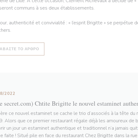
erie de Lille. À cette occasion, Clément Richevaux a décidé de « s
 seront communs à ses deux établissements.
ur, authenticité et convivialité : « l’esprit Brigitte » se perpétue
hers.
((ΑΝΟΊΓΕΙ ΣΕ ΝΈΟ ΠΑΡΆΘΥΡΟ))
ΙΑΒΆΣΤΕ ΤΟ ΆΡΘΡΟ
08/2022
le secret.com) Chtite Brigitte le nouvel estaminet authe
ière ce nouvel estaminet se cache le trio d’associés à la tête du 
. Alors que ce premier restaurant régale déjà les amoureux de bo
vrir un jour un estaminet authentique et traditionnel n’a jamais qui
e faite ! Situé pile en face du restaurant Chez Brigitte dans la ru