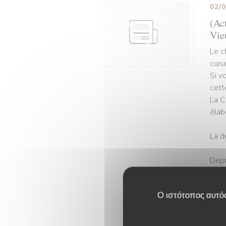
02/
(Act
Vie
Le c
cuis
Si v
cett
La C
élab
La d
Depu
clin
tête
Ο ιστότοπος αυτός
comm
L’op