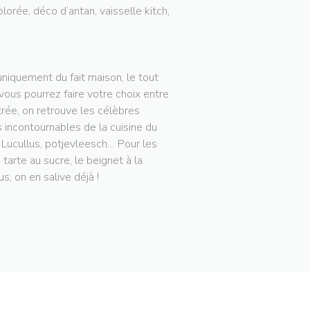
lorée, déco d’antan, vaisselle kitch,
niquement du fait maison, le tout
 vous pourrez faire votre choix entre
trée, on retrouve les célèbres
 incontournables de la cuisine du
e Lucullus, potjevleesch… Pour les
arte au sucre, le beignet à la
s, on en salive déjà !
ΕΙ ΣΕ ΝΈΟ ΠΑΡΆΘΥΡΟ))