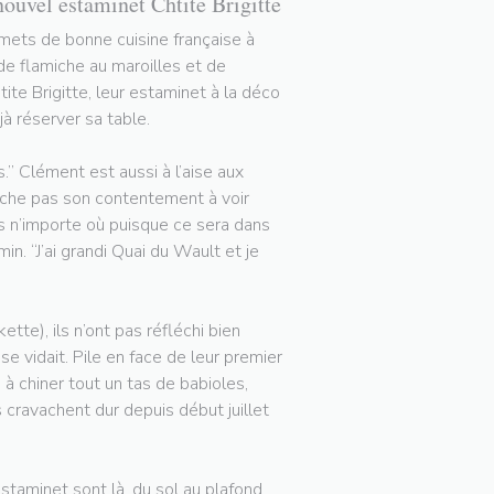
nouvel estaminet Chtite Brigitte
rmets de bonne cuisine française à
 de flamiche au maroilles et de
tite Brigitte, leur estaminet à la déco
à réserver sa table.
.” Clément est aussi à l’aise aux
cache pas son contentement à voir
pas n’importe où puisque ce sera dans
in. “J’ai grandi Quai du Wault et je
tte), ils n’ont pas réfléchi bien
 vidait. Pile en face de leur premier
 à chiner tout un tas de babioles,
ls cravachent dur depuis début juillet
staminet sont là, du sol au plafond