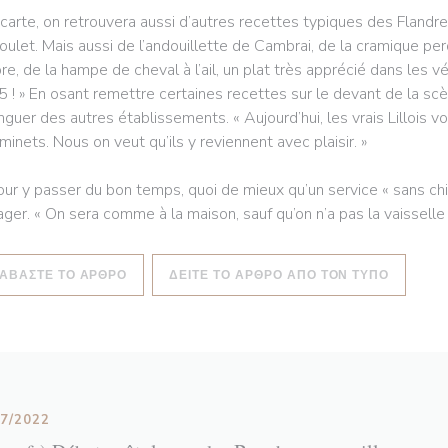
 carte, on retrouvera aussi d’autres recettes typiques des Flan
oulet. Mais aussi de l’andouillette de Cambrai, de la cramique pe
re, de la hampe de cheval à l’ail, un plat très apprécié dans les vé
5 ! » En osant remettre certaines recettes sur le devant de la sc
inguer des autres établissements. « Aujourd’hui, les vrais Lillois 
minets. Nous on veut qu’ils y reviennent avec plaisir. »
our y passer du bon temps, quoi de mieux qu’un service « sans chich
ager. « On sera comme à la maison, sauf qu’on n’a pas la vaisselle à 
((ΑΝΟΊΓΕΙ ΣΕ ΝΈΟ ΠΑΡΆΘΥΡΟ))
((ΑΝΟΊΓ
ΙΑΒΆΣΤΕ ΤΟ ΆΡΘΡΟ
ΔΕΊΤΕ ΤΟ ΆΡΘΡΟ ΑΠΌ ΤΟΝ ΤΎΠΟ
07/2022