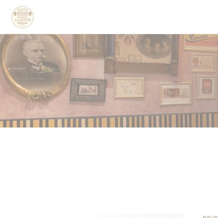
Πίνακας διαχείρισης "Μπισκότων" (Cookies)