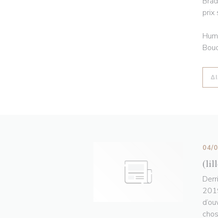
Brad
prix
Humo
Bouc
Δ
04/
(lil
Derr
2019
d’ou
chos