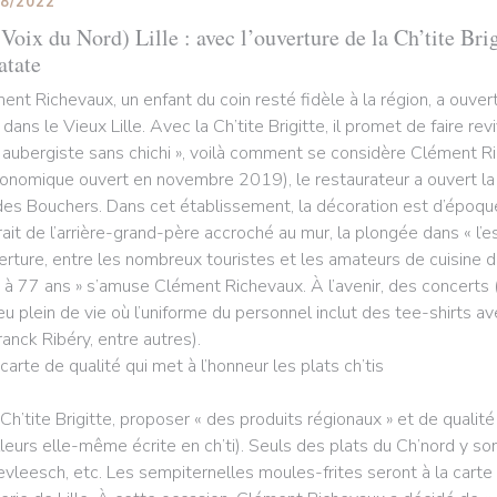
08/2022
Voix du Nord) Lille : avec l’ouverture de la Ch’tite Brig
atate
ent Richevaux, un enfant du coin resté fidèle à la région, a ouv
 dans le Vieux Lille. Avec la Ch’tite Brigitte, il promet de faire rev
 aubergiste sans chichi », voilà comment se considère Clément R
ronomique ouvert en novembre 2019), le restaurateur a ouvert la Ch
des Bouchers. Dans cet établissement, la décoration est d’époque
rait de l’arrière-grand-père accroché au mur, la plongée dans « l’e
verture, entre les nombreux touristes et les amateurs de cuisine du
 à 77 ans » s’amuse Clément Richevaux. À l’avenir, des concerts (
ieu plein de vie où l’uniforme du personnel inclut des tee-shirts a
ranck Ribéry, entre autres).
carte de qualité qui met à l’honneur les plats ch’tis
 Ch’tite Brigitte, proposer « des produits régionaux » et de qualité
illeurs elle-même écrite en ch’ti). Seuls des plats du Ch’nord y son
evleesch, etc. Les sempiternelles moules-frites seront à la carte