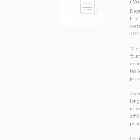
(Vo
Depu
Lill
wate
100%
“C’e
four
enfi
les 
jouai
Avec
long
rest
affi
pour
On n