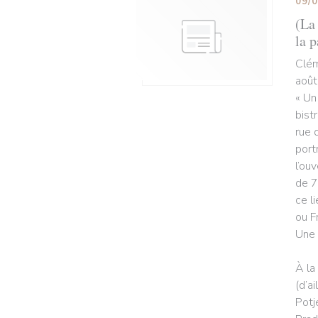
09/
(La 
la p
Clém
août
« Un
bist
rue 
port
l’ou
de 7
ce l
ou F
Une 
À la
(d’a
Potj