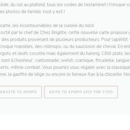
ède, du sol au plafond, tous les codes de l’estaminet ! Fresque co
les photos de famille, tout y est !
 carte, les incontournables de la cuisine du nord
octé par le chef de Chez Brigitte, cette nouvelle carte propose u
 des produits provenant de plusieurs producteurs. Pour l’apéritif,
croque maroilles, des rollmops, ou du saucisson de cheval. En en
rgots et œufs cocotte mais également du hareng. Côté plats, les
 sont à l’honneur : carbonnade, welsh, cramique, fricadelle, langu
erts, même combat. Vous pourrez vous régaler avec la classique t
e, la gauffre de liège ou encore le fameux flan à la chicorée. Nou
((ΑΝΟΊΓΕΙ ΣΕ ΝΈΟ ΠΑΡΆΘΥΡΟ))
((ΑΝΟΊΓ
ΙΑΒΆΣΤΕ ΤΟ ΆΡΘΡΟ
ΔΕΊΤΕ ΤΟ ΆΡΘΡΟ ΑΠΌ ΤΟΝ ΤΎΠΟ