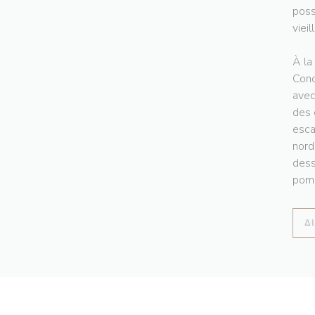
poss
vieil
À la
Conc
avec
des 
esca
nord
dess
pomm
Δ