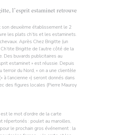
itte, l’esprit estaminet retrouve
ert son deuxième établissement le 2
ivre les plats ch’tis et les estaminets.
ichevaux. Après Chez Brigitte (un
’tite Brigitte de l’autre côté de la
. Des buvards publicitaires au
sprit estaminet » est réussie. Depuis
 terroir du Nord, « on a une clientèle
« à l’ancienne ») seront donnés dans
vec des figures locales (Pierre Mauroy
 est le mot d’ordre de la carte
t répertoriés : poulet au maroilles,
 pour le prochain gros événement : la