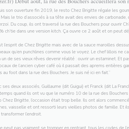
zer.fr) Début août, la rue des Bouchers accueillera son 
is son ouverture fin 2019, le resto Chez Brigitte régale les gou
e. Mais le trio d’associés à sa tête avait des envies de carbonade,
rzoï. Du coup, ils ont traversé la rue des Bouchers pour ouvrir Ch’
 ch’tie dans une version kitch. Ça ouvre ce 2 août et on peut déj
st l’esprit de Chez Brigitte mais avec de la sauce maroilles dessus
neaux qu’en punchlines comme vous le voyez. Le chef lillois ne 
n un de ses vieux rêves devenir réalité : ouvrir un estaminet. Et 
locaux de l’ancien cyber café où il passait des aprems entières gam
s au foot dans la rue des Bouchers. Je suis né ici en fait.”
 ses deux associés, Guillaume (dit Guigui) et Franck (dit La Francke
temps quand ils ont vu que le numéro 10 de la rue des Bouchers se
o Chez Brigitte, l’occasion était trop belle. Ils ont alors commencé
ches, vaisselle et ont ressorti leurs vieilles photos de famille. Et i
 transformer l’endroit.
e peut pas vraiment se tromper en rentrant, tous les codes de l’e