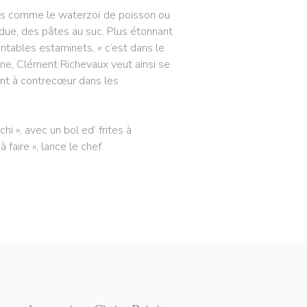
dres comme le waterzoï de poisson ou
rdue, des pâtes au suc. Plus étonnant
ritables estaminets, « c’est dans le
ène, Clément Richevaux veut ainsi se
vont à contrecœur dans les
i », avec un bol ed’ frites à
faire », lance le chef.
ΕΙ ΣΕ ΝΈΟ ΠΑΡΆΘΥΡΟ))