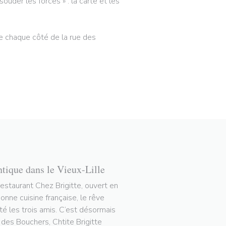
ouder les forces » : la carte et les
 de chaque côté de la rue des
ntique dans le Vieux-Lille
restaurant Chez Brigitte, ouvert en
nne cuisine française, le rêve
tté les trois amis. C’est désormais
e des Bouchers, Chtite Brigitte