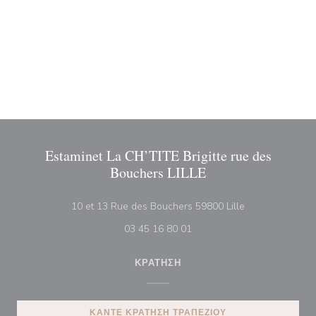
Estaminet La CH’TITE Brigitte rue des
Bouchers LILLE
((ανοίγει σε νέο
10 et 13 Rue des Bouchers 59800 Lille
03 45 16 80 01
ΚΡΆΤΗΣΗ
ΚΆΝΤΕ ΚΡΆΤΗΣΗ ΤΡΑΠΕΖΙΟΎ