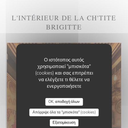
L'INTÉRIEUR DE LA CH'TITE
BRIGITTE
Ο ιστότοπος αυτός
χρησιμοποιεί "μπισκότα"
(cookies) και σας επιτρέπει
να ελέγξετε τι θέλετε να
ενεργοποιήσετε
OK, αποδοχή όλων
Απόρριψε όλα τα "μπισκότα" (cookies)
Εξατομίκευση