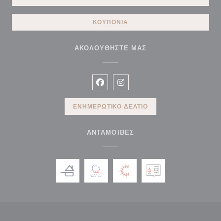
ΚΟΥΠΌΝΙΑ
ΑΚΟΛΟΥΘΉΣΤΕ ΜΑΣ
Facebook ((ανοίγει σε νέο παράθυρ
Instagram ((ανοίγει σε νέο π
ΕΝΗΜΕΡΩΤΙΚΌ ΔΕΛΤΊΟ
ΑΝΤΑΜΟΙΒΈΣ