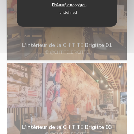
Πολιτική απορρήτου
undefined
L'intérieur de la CH'TITE Brigitte 01
© @CHTITE_BRIGITTE
L'intérieur de la CH'TITE Brigitte 03