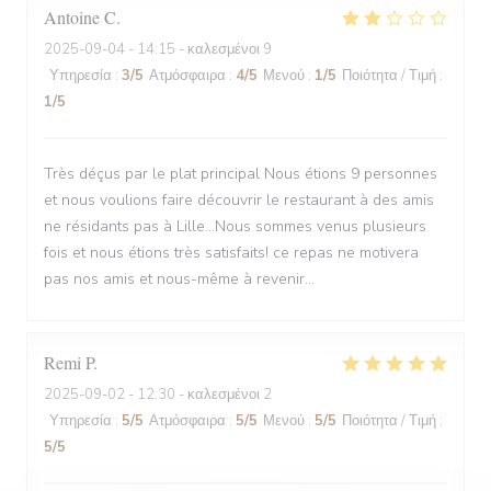
Antoine
C
2025-09-04
- 14:15 - καλεσμένοι 9
Υπηρεσία
:
3
/5
Ατμόσφαιρα
:
4
/5
Μενού
:
1
/5
Ποιότητα / Τιμή
:
1
/5
Très déçus par le plat principal Nous étions 9 personnes
et nous voulions faire découvrir le restaurant à des amis
ne résidants pas à Lille...Nous sommes venus plusieurs
fois et nous étions très satisfaits! ce repas ne motivera
pas nos amis et nous-même à revenir...
Remi
P
2025-09-02
- 12:30 - καλεσμένοι 2
Υπηρεσία
:
5
/5
Ατμόσφαιρα
:
5
/5
Μενού
:
5
/5
Ποιότητα / Τιμή
:
5
/5