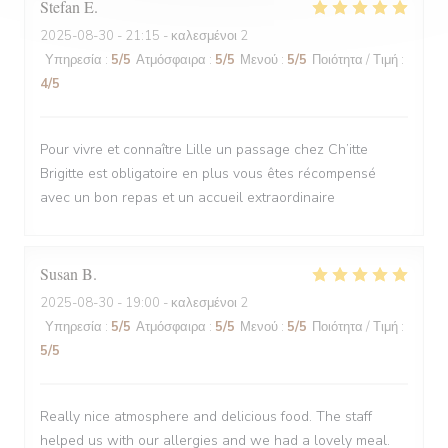
Stefan
E
2025-08-30
- 21:15 - καλεσμένοι 2
Υπηρεσία
:
5
/5
Ατμόσφαιρα
:
5
/5
Μενού
:
5
/5
Ποιότητα / Τιμή
:
4
/5
Pour vivre et connaître Lille un passage chez Ch’itte
Brigitte est obligatoire en plus vous êtes récompensé
avec un bon repas et un accueil extraordinaire
Susan
B
2025-08-30
- 19:00 - καλεσμένοι 2
Υπηρεσία
:
5
/5
Ατμόσφαιρα
:
5
/5
Μενού
:
5
/5
Ποιότητα / Τιμή
:
5
/5
Really nice atmosphere and delicious food. The staff
helped us with our allergies and we had a lovely meal.