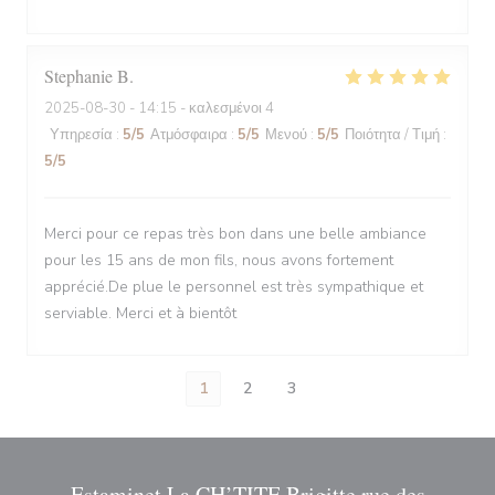
Stephanie
B
2025-08-30
- 14:15 - καλεσμένοι 4
Υπηρεσία
:
5
/5
Ατμόσφαιρα
:
5
/5
Μενού
:
5
/5
Ποιότητα / Τιμή
:
5
/5
Merci pour ce repas très bon dans une belle ambiance
pour les 15 ans de mon fils, nous avons fortement
apprécié.De plue le personnel est très sympathique et
serviable. Merci et à bientôt
1
2
3
Estaminet La CH’TITE Brigitte rue des