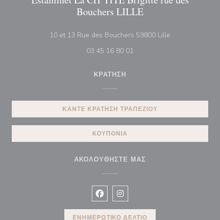
Bouchers LILLE
((ανοίγει σε νέο
10 et 13 Rue des Bouchers 59800 Lille
03 45 16 80 01
ΚΡΆΤΗΣΗ
ΚΆΝΤΕ ΚΡΆΤΗΣΗ ΤΡΑΠΕΖΙΟΎ
ΚΟΥΠΌΝΙΑ
ΑΚΟΛΟΥΘΉΣΤΕ ΜΑΣ
Facebook ((ανοίγει σε νέο παράθυρ
Instagram ((ανοίγει σε νέο π
ΕΝΗΜΕΡΩΤΙΚΌ ΔΕΛΤΊΟ