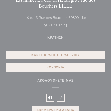
Bouchers LILLE
((ανοίγει σε νέο
10 et 13 Rue des Bouchers 59800 Lille
03 45 16 80 01
ΚΡΆΤΗΣΗ
ΚΆΝΤΕ ΚΡΆΤΗΣΗ ΤΡΑΠΕΖΙΟΎ
ΚΟΥΠΌΝΙΑ
ΑΚΟΛΟΥΘΉΣΤΕ ΜΑΣ
Facebook ((ανοίγει σε νέο παράθυρ
Instagram ((ανοίγει σε νέο π
ΕΝΗΜΕΡΩΤΙΚΌ ΔΕΛΤΊΟ