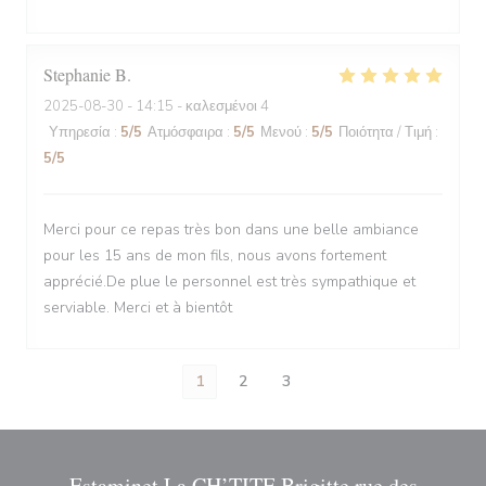
Stephanie
B
2025-08-30
- 14:15 - καλεσμένοι 4
Υπηρεσία
:
5
/5
Ατμόσφαιρα
:
5
/5
Μενού
:
5
/5
Ποιότητα / Τιμή
:
5
/5
Merci pour ce repas très bon dans une belle ambiance
pour les 15 ans de mon fils, nous avons fortement
apprécié.De plue le personnel est très sympathique et
serviable. Merci et à bientôt
1
2
3
Estaminet La CH’TITE Brigitte rue des