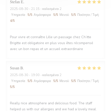
Stefan
E
2025-08-30
- 21:15 - καλεσμένοι 2
Υπηρεσία
:
5
/5
Ατμόσφαιρα
:
5
/5
Μενού
:
5
/5
Ποιότητα / Τιμή
:
4
/5
Pour vivre et connaître Lille un passage chez Ch’itte
Brigitte est obligatoire en plus vous êtes récompensé
avec un bon repas et un accueil extraordinaire
Susan
B
2025-08-30
- 19:00 - καλεσμένοι 2
Υπηρεσία
:
5
/5
Ατμόσφαιρα
:
5
/5
Μενού
:
5
/5
Ποιότητα / Τιμή
:
5
/5
Really nice atmosphere and delicious food. The staff
helped us with our allergies and we had a lovely meal.