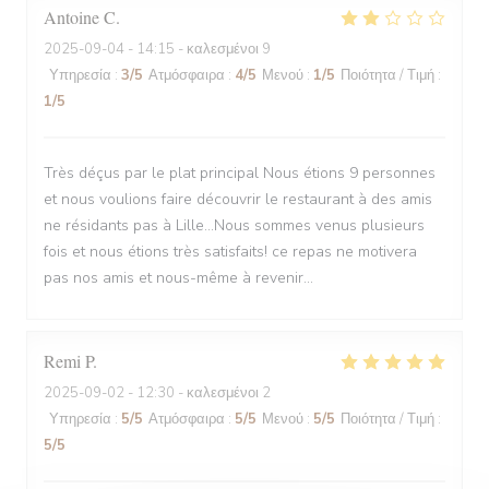
Antoine
C
2025-09-04
- 14:15 - καλεσμένοι 9
Υπηρεσία
:
3
/5
Ατμόσφαιρα
:
4
/5
Μενού
:
1
/5
Ποιότητα / Τιμή
:
1
/5
Très déçus par le plat principal Nous étions 9 personnes
et nous voulions faire découvrir le restaurant à des amis
ne résidants pas à Lille...Nous sommes venus plusieurs
fois et nous étions très satisfaits! ce repas ne motivera
pas nos amis et nous-même à revenir...
Remi
P
2025-09-02
- 12:30 - καλεσμένοι 2
Υπηρεσία
:
5
/5
Ατμόσφαιρα
:
5
/5
Μενού
:
5
/5
Ποιότητα / Τιμή
:
5
/5