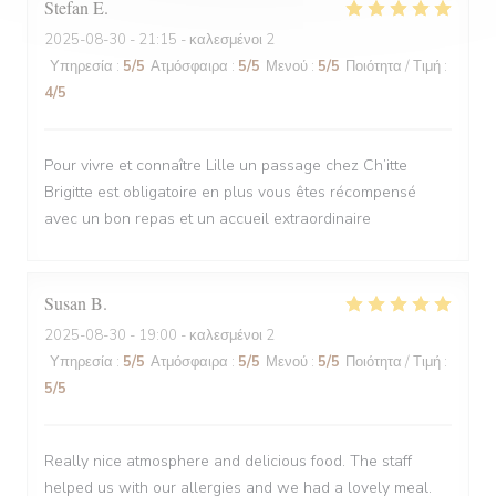
Stefan
E
2025-08-30
- 21:15 - καλεσμένοι 2
Υπηρεσία
:
5
/5
Ατμόσφαιρα
:
5
/5
Μενού
:
5
/5
Ποιότητα / Τιμή
:
4
/5
Pour vivre et connaître Lille un passage chez Ch’itte
Brigitte est obligatoire en plus vous êtes récompensé
avec un bon repas et un accueil extraordinaire
Susan
B
2025-08-30
- 19:00 - καλεσμένοι 2
Υπηρεσία
:
5
/5
Ατμόσφαιρα
:
5
/5
Μενού
:
5
/5
Ποιότητα / Τιμή
:
5
/5
Really nice atmosphere and delicious food. The staff
helped us with our allergies and we had a lovely meal.