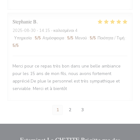
Stephanie
B
2025-08-30
- 14:15 - καλεσμένοι 4
Υπηρεσία
:
5
/5
Ατμόσφαιρα
:
5
/5
Μενού
:
5
/5
Ποιότητα / Τιμή
:
5
/5
Merci pour ce repas très bon dans une belle ambiance
pour les 15 ans de mon fils, nous avons fortement
apprécié.De plue le personnel est très sympathique et
serviable. Merci et à bientôt
1
2
3
Estaminet La CH’TITE Brigitte rue des