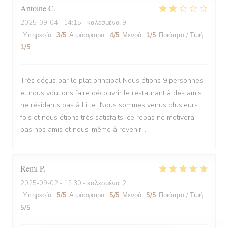
Antoine
C
2025-09-04
- 14:15 - καλεσμένοι 9
Υπηρεσία
:
3
/5
Ατμόσφαιρα
:
4
/5
Μενού
:
1
/5
Ποιότητα / Τιμή
:
1
/5
Très déçus par le plat principal Nous étions 9 personnes
et nous voulions faire découvrir le restaurant à des amis
ne résidants pas à Lille...Nous sommes venus plusieurs
fois et nous étions très satisfaits! ce repas ne motivera
pas nos amis et nous-même à revenir...
Remi
P
2025-09-02
- 12:30 - καλεσμένοι 2
Υπηρεσία
:
5
/5
Ατμόσφαιρα
:
5
/5
Μενού
:
5
/5
Ποιότητα / Τιμή
:
5
/5