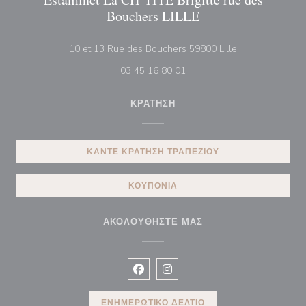
Bouchers LILLE
((ανοίγει σε νέο
10 et 13 Rue des Bouchers 59800 Lille
03 45 16 80 01
ΚΡΆΤΗΣΗ
ΚΆΝΤΕ ΚΡΆΤΗΣΗ ΤΡΑΠΕΖΙΟΎ
ΚΟΥΠΌΝΙΑ
ΑΚΟΛΟΥΘΉΣΤΕ ΜΑΣ
Facebook ((ανοίγει σε νέο παράθυρ
Instagram ((ανοίγει σε νέο π
ΕΝΗΜΕΡΩΤΙΚΌ ΔΕΛΤΊΟ