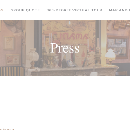
((OPENS IN A NEW WINDOW))
((OPENS IN A
SS
GROUP QUOTE
360-DEGREE VIRTUAL TOUR
MAP AND
Press