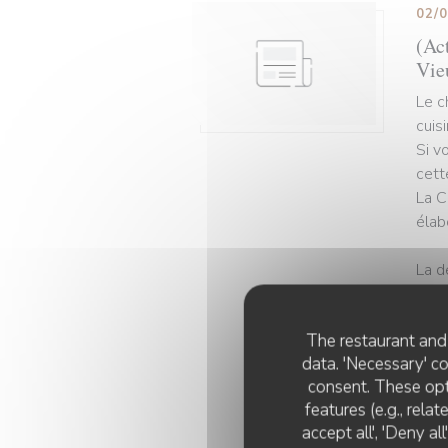
02/
(Act
Vie
Le c
cuis
Si v
cett
La C
élab
La d
Depu
The restaurant and 
clin
data. 'Necessary' c
tête
consent. These opt
comm
features (e.g., rela
accept all', 'Deny a
L’op