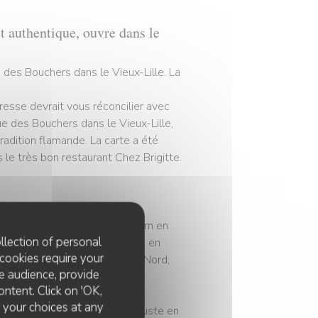
et authentique, ouvre dans le
e des Bouchers dans le Vieux-Lille. La
resse devrait vous réconcilier avec
ue des Bouchers dans le Vieux-Lille,
radition flamande. La carte a été
 le très bon restaurant Chez Brigitte.
ne raffinée Chez Brigitte, un nom en
llection of personal
lément Richevaux avait toujours en
cookies require your
y servir des plats typiques du Nord,
e audience, provide
ontent. Click on 'OK,
e your choices at any
e du restaurant L’Arc, situé juste en