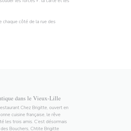
ouder les forces » : la carte et les
 de chaque côté de la rue des
ntique dans le Vieux-Lille
restaurant Chez Brigitte, ouvert en
nne cuisine française, le rêve
tté les trois amis. C’est désormais
e des Bouchers, Chtite Brigitte