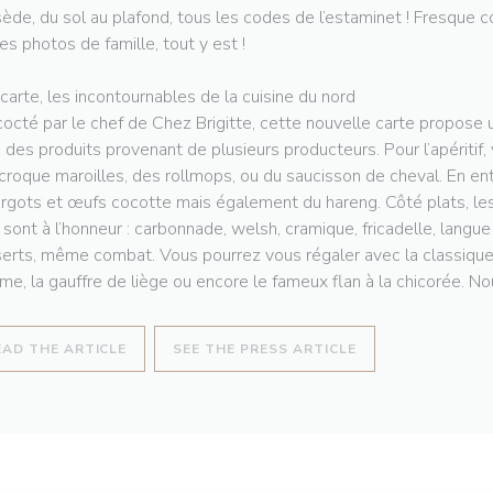
ède, du sol au plafond, tous les codes de l’estaminet ! Fresque co
les photos de famille, tout y est !
 carte, les incontournables de la cuisine du nord
octé par le chef de Chez Brigitte, cette nouvelle carte propose u
 des produits provenant de plusieurs producteurs. Pour l’apéritif,
croque maroilles, des rollmops, ou du saucisson de cheval. En en
rgots et œufs cocotte mais également du hareng. Côté plats, les
 sont à l’honneur : carbonnade, welsh, cramique, fricadelle, langu
erts, même combat. Vous pourrez vous régaler avec la classique t
e, la gauffre de liège ou encore le fameux flan à la chicorée. Nou
((OPENS IN A NEW WINDOW))
((OPENS IN A NE
EAD THE ARTICLE
SEE THE PRESS ARTICLE