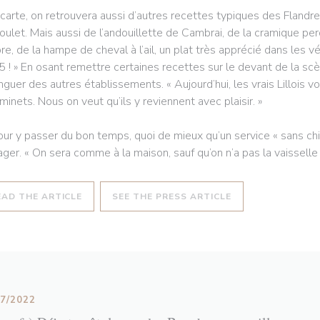
 carte, on retrouvera aussi d’autres recettes typiques des Flan
oulet. Mais aussi de l’andouillette de Cambrai, de la cramique pe
re, de la hampe de cheval à l’ail, un plat très apprécié dans les vé
5 ! » En osant remettre certaines recettes sur le devant de la sc
inguer des autres établissements. « Aujourd’hui, les vrais Lillois 
minets. Nous on veut qu’ils y reviennent avec plaisir. »
our y passer du bon temps, quoi de mieux qu’un service « sans chich
ager. « On sera comme à la maison, sauf qu’on n’a pas la vaisselle à 
((OPENS IN A NEW WINDOW))
((OPENS IN A NE
EAD THE ARTICLE
SEE THE PRESS ARTICLE
07/2022