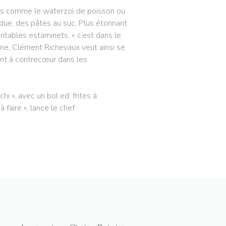
dres comme le waterzoï de poisson ou
rdue, des pâtes au suc. Plus étonnant
ritables estaminets, « c’est dans le
ène, Clément Richevaux veut ainsi se
vont à contrecœur dans les
i », avec un bol ed’ frites à
faire », lance le chef.
W WINDOW))