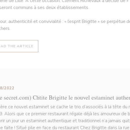
erie de Lille. À cette occasion, Clément Richevaux a décidé de « s
 seront communs à ses deux établissements.
ur, authenticité et convivialité : « l’esprit Brigitte » se perpétue
hers.
((OPENS IN A NEW WINDOW))
EAD THE ARTICLE
08/2022
le secret.com) Chtite Brigitte le nouvel estaminet authe
ière ce nouvel estaminet se cache le trio d’associés à la tête du 
. Alors que ce premier restaurant régale déjà les amoureux de bo
vrir un jour un estaminet authentique et traditionnel n’a jamais qui
e faite ! Situé pile en face du restaurant Chez Brigitte dans la ru