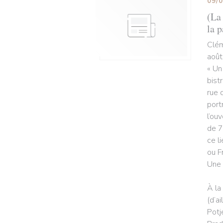
09/
(La 
la p
Clém
août
« Un
bist
rue 
port
l’ou
de 7
ce l
ou F
Une 
À la
(d’a
Potj