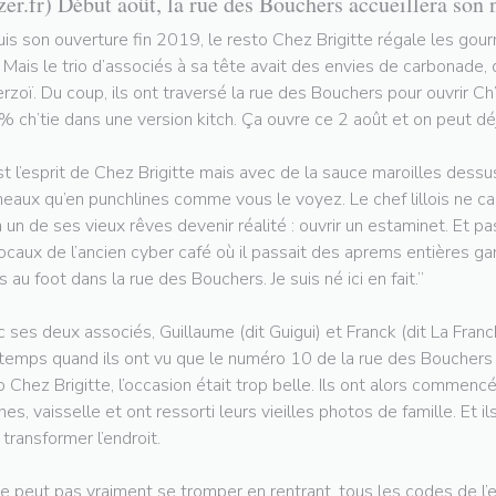
zer.fr) Début août, la rue des Bouchers accueillera son 
is son ouverture fin 2019, le resto Chez Brigitte régale les gou
e. Mais le trio d’associés à sa tête avait des envies de carbonade,
rzoï. Du coup, ils ont traversé la rue des Bouchers pour ouvrir Ch’
 ch’tie dans une version kitch. Ça ouvre ce 2 août et on peut déj
st l’esprit de Chez Brigitte mais avec de la sauce maroilles dessus
neaux qu’en punchlines comme vous le voyez. Le chef lillois ne 
n un de ses vieux rêves devenir réalité : ouvrir un estaminet. Et 
locaux de l’ancien cyber café où il passait des aprems entières gam
s au foot dans la rue des Bouchers. Je suis né ici en fait.”
 ses deux associés, Guillaume (dit Guigui) et Franck (dit La Francke
temps quand ils ont vu que le numéro 10 de la rue des Bouchers se
o Chez Brigitte, l’occasion était trop belle. Ils ont alors commencé
ches, vaisselle et ont ressorti leurs vieilles photos de famille. Et i
 transformer l’endroit.
e peut pas vraiment se tromper en rentrant, tous les codes de l’e