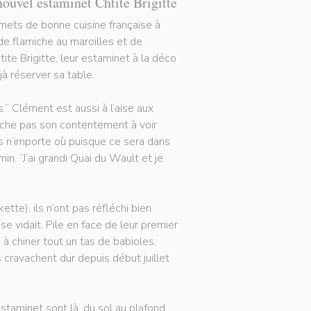
nouvel estaminet Chtite Brigitte
rmets de bonne cuisine française à
 de flamiche au maroilles et de
tite Brigitte, leur estaminet à la déco
à réserver sa table.
.” Clément est aussi à l’aise aux
cache pas son contentement à voir
pas n’importe où puisque ce sera dans
in. “J’ai grandi Quai du Wault et je
tte), ils n’ont pas réfléchi bien
 vidait. Pile en face de leur premier
 à chiner tout un tas de babioles,
ls cravachent dur depuis début juillet
staminet sont là, du sol au plafond