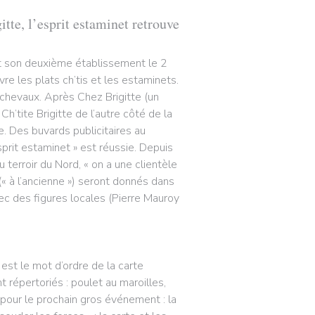
itte, l’esprit estaminet retrouve
ert son deuxième établissement le 2
ivre les plats ch’tis et les estaminets.
ichevaux. Après Chez Brigitte (un
’tite Brigitte de l’autre côté de la
. Des buvards publicitaires au
sprit estaminet » est réussie. Depuis
 terroir du Nord, « on a une clientèle
« à l’ancienne ») seront donnés dans
vec des figures locales (Pierre Mauroy
 est le mot d’ordre de la carte
t répertoriés : poulet au maroilles,
 pour le prochain gros événement : la