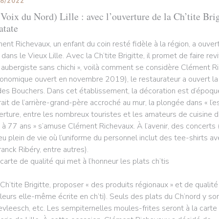
08/2022
Voix du Nord) Lille : avec l’ouverture de la Ch’tite Brig
atate
ent Richevaux, un enfant du coin resté fidèle à la région, a ouv
 dans le Vieux Lille. Avec la Ch’tite Brigitte, il promet de faire rev
 aubergiste sans chichi », voilà comment se considère Clément R
ronomique ouvert en novembre 2019), le restaurateur a ouvert la Ch
des Bouchers. Dans cet établissement, la décoration est d’époque
rait de l’arrière-grand-père accroché au mur, la plongée dans « l’e
verture, entre les nombreux touristes et les amateurs de cuisine du
 à 77 ans » s’amuse Clément Richevaux. À l’avenir, des concerts (
ieu plein de vie où l’uniforme du personnel inclut des tee-shirts a
ranck Ribéry, entre autres).
carte de qualité qui met à l’honneur les plats ch’tis
 Ch’tite Brigitte, proposer « des produits régionaux » et de qualité
illeurs elle-même écrite en ch’ti). Seuls des plats du Ch’nord y son
evleesch, etc. Les sempiternelles moules-frites seront à la carte