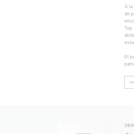
À la
de p
enco
Top 
dist
esta
Et p
part
R
28/