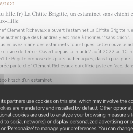
08/2022
u lille.fr) La Chtite Brigitte, un estaminet sans chichi 
ux-Lille
hef Clément Richevaux a ouvert l'estaminet La Ch'tite Brigitte ru
ine authentique des Flandres y est mise à l'honneur "sans chichi".
ous en avez marre des estaminets touristiques, cette nouvelle ad
e cuisine de terroir. Ouvert depuis ce mardi 2 août 2022 au 10, r
h’tite Brigitte propose des plats authentiques, dans la plus pure t
orée par le chef Clément Richevaux, qui officie juste en face, dans
éco kitsch d’un estaminet
is fin 2019 au 13 rue des Bouchers, le chef lillois sert une cuisi
its partners use cookies on this site, which may involve the co
 d’œil à sa grand-mère qui lui a donné le goût de cuisiner. Mais C
ookies are mandatory and installed by default. Other optional 
 de réaliser l’un de ses rêves : ouvrir un véritable estaminet pour 
ional cookies are used to analyze your browsing, measure sit
e les préparait Mamie Brigitte.
ted to social networks) or display personalized advertising or c
ll' or 'Personalize' to manage your preferences. You can chang
portunité s’est finalement présentée cette année, avec la fermetur