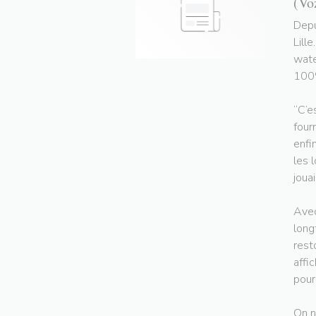
(Vo
Depu
Lill
wate
100%
“C’e
four
enfi
les 
jouai
Avec
long
rest
affi
pour
On n