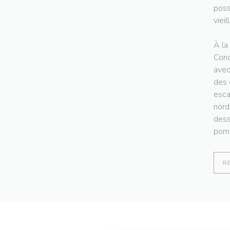
poss
vieil
À la
Conc
avec
des 
esca
nord
dess
pomm
R