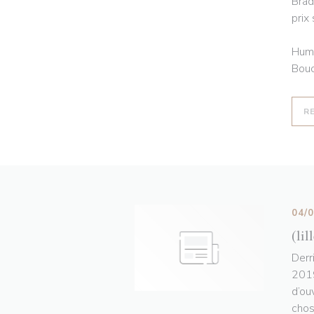
Brad
prix
Humo
Bouc
R
04/
(lil
Derr
2019
d’ou
chos