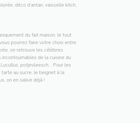
lorée, déco d’antan, vaisselle kitch,
niquement du fait maison, le tout
 vous pourrez faire votre choix entre
trée, on retrouve les célèbres
 incontournables de la cuisine du
e Lucullus, potjevleesch… Pour les
arte au sucre, le beignet à la
s, on en salive déjà !
W WINDOW))