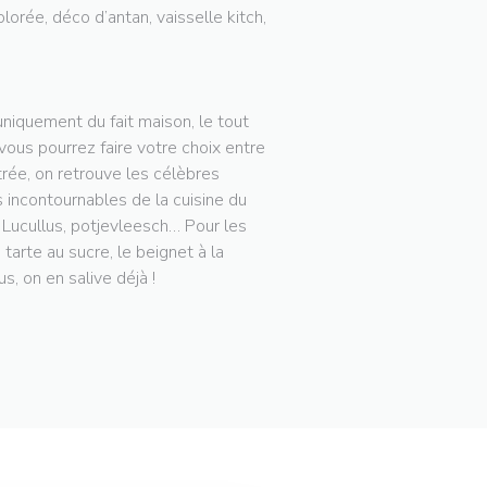
lorée, déco d’antan, vaisselle kitch,
niquement du fait maison, le tout
 vous pourrez faire votre choix entre
trée, on retrouve les célèbres
 incontournables de la cuisine du
e Lucullus, potjevleesch… Pour les
arte au sucre, le beignet à la
s, on en salive déjà !
W WINDOW))