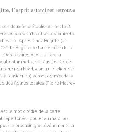
itte, l’esprit estaminet retrouve
ert son deuxième établissement le 2
ivre les plats ch’tis et les estaminets.
ichevaux. Après Chez Brigitte (un
’tite Brigitte de l’autre côté de la
. Des buvards publicitaires au
sprit estaminet » est réussie. Depuis
 terroir du Nord, « on a une clientèle
« à l’ancienne ») seront donnés dans
vec des figures locales (Pierre Mauroy
 est le mot d’ordre de la carte
t répertoriés : poulet au maroilles,
 pour le prochain gros événement : la