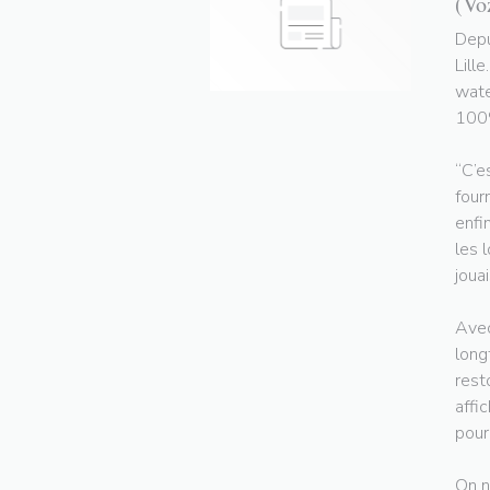
(Vo
Depu
Lill
wate
100%
“C’e
four
enfi
les 
jouai
Avec
long
rest
affi
pour
On n