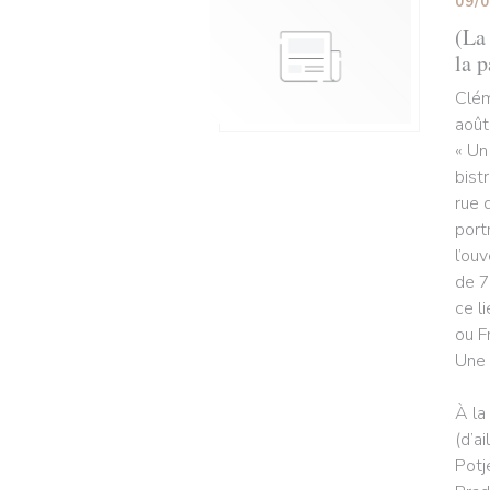
09/
(La 
la p
Clém
août
« Un
bist
rue 
port
l’ou
de 7
ce l
ou F
Une 
À la
(d’a
Potj