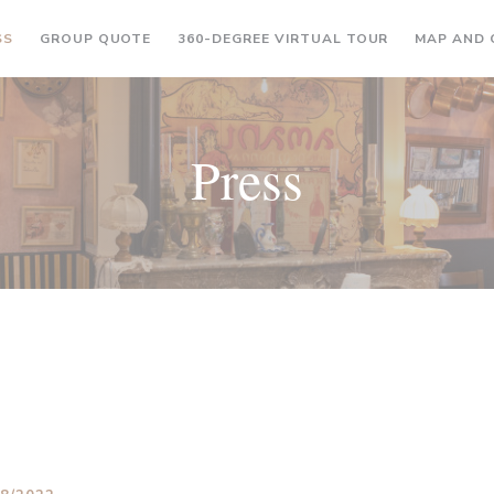
((OPENS IN A NEW WINDOW))
((OPENS IN A
SS
GROUP QUOTE
360-DEGREE VIRTUAL TOUR
MAP AND
Press