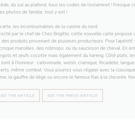
ède, du sol au plafond, tous les codes de l’estaminet ! Fresque co
les photos de famille, tout y est !
 carte, les incontournables de la cuisine du nord
octé par le chef de Chez Brigitte, cette nouvelle carte propose u
 des produits provenant de plusieurs producteurs. Pour l’apéritif,
croque maroilles, des rollmops, ou du saucisson de cheval. En en
rgots et œufs cocotte mais également du hareng. Côté plats, les
 sont à l’honneur : carbonnade, welsh, cramique, fricadelle, langu
erts, même combat. Vous pourrez vous régaler avec la classique t
e, la gauffre de liège ou encore le fameux flan à la chicorée. Nou
((OPENS IN A NEW WINDOW))
((OPENS IN A NE
EAD THE ARTICLE
SEE THE PRESS ARTICLE