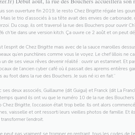
zer.fr) Début août, la rue des Bouchers accueillera son 
is son ouverture fin 2019, le resto Chez Brigitte régale les gou
e. Mais le trio d’associés à sa tête avait des envies de carbonade,
rzoï. Du coup, ils ont traversé la rue des Bouchers pour ouvrir Ch’
 ch’tie dans une version kitch. Ça ouvre ce 2 août et on peut déj
st l’esprit de Chez Brigitte mais avec de la sauce maroilles dessus
neaux qu’en punchlines comme vous le voyez. Le chef lillois ne 
n un de ses vieux rêves devenir réalité : ouvrir un estaminet. Et 
locaux de l’ancien cyber café où il passait des aprems entières gam
s au foot dans la rue des Bouchers. Je suis né ici en fait.”
 ses deux associés, Guillaume (dit Guigui) et Franck (dit La Francke
temps quand ils ont vu que le numéro 10 de la rue des Bouchers se
o Chez Brigitte, l’occasion était trop belle. Ils ont alors commencé
ches, vaisselle et ont ressorti leurs vieilles photos de famille. Et i
 transformer l’endroit.
e peut pas vraiment se tromper en rentrant, tous les codes de l’e