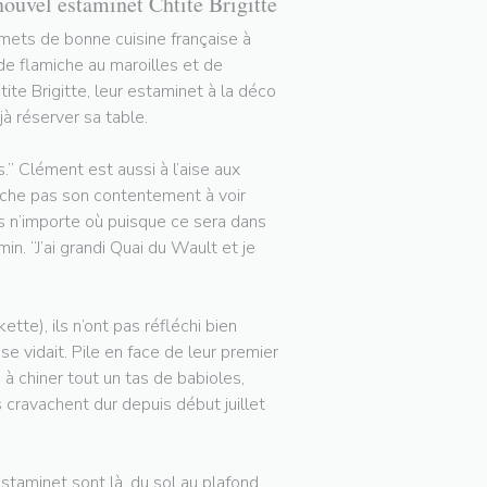
nouvel estaminet Chtite Brigitte
rmets de bonne cuisine française à
 de flamiche au maroilles et de
tite Brigitte, leur estaminet à la déco
à réserver sa table.
.” Clément est aussi à l’aise aux
cache pas son contentement à voir
pas n’importe où puisque ce sera dans
in. “J’ai grandi Quai du Wault et je
tte), ils n’ont pas réfléchi bien
 vidait. Pile en face de leur premier
 à chiner tout un tas de babioles,
ls cravachent dur depuis début juillet
staminet sont là, du sol au plafond