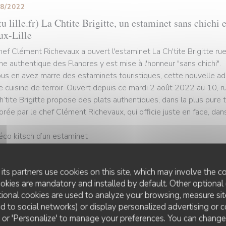
08/2022
u lille.fr) La Chtite Brigitte, un estaminet sans chichi 
ux-Lille
hef Clément Richevaux a ouvert l'estaminet La Ch'tite Brigitte ru
ine authentique des Flandres y est mise à l'honneur "sans chichi".
ous en avez marre des estaminets touristiques, cette nouvelle ad
e cuisine de terroir. Ouvert depuis ce mardi 2 août 2022 au 10, r
h’tite Brigitte propose des plats authentiques, dans la plus pure t
orée par le chef Clément Richevaux, qui officie juste en face, dans
éco kitsch d’un estaminet
is fin 2019 au 13 rue des Bouchers, le chef lillois sert une cuisi
its partners use cookies on this site, which may involve the co
 d’œil à sa grand-mère qui lui a donné le goût de cuisiner. Mais C
ookies are mandatory and installed by default. Other optional 
 de réaliser l’un de ses rêves : ouvrir un véritable estaminet pour 
ional cookies are used to analyze your browsing, measure sit
e les préparait Mamie Brigitte.
ted to social networks) or display personalized advertising or c
ll' or 'Personalize' to manage your preferences. You can chang
portunité s’est finalement présentée cette année, avec la fermetur