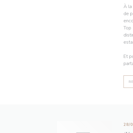
À la
de p
enco
Top 
dist
esta
Et p
part
R
28/