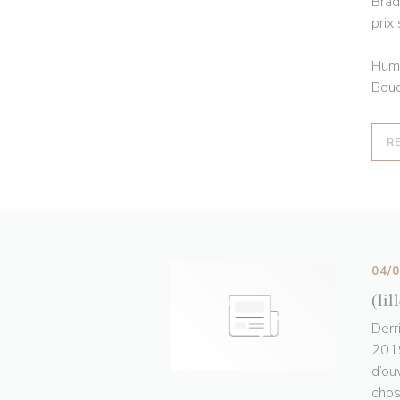
Brad
prix
Humo
Bouc
R
04/
(lil
Derr
2019
d’ou
chos