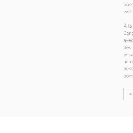
poss
vieil
À la
Conc
avec
des 
esca
nord
dess
pomm
R