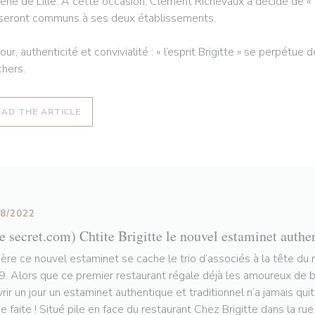
erie de Lille. À cette occasion, Clément Richevaux a décidé de « s
 seront communs à ses deux établissements.
ur, authenticité et convivialité : « l’esprit Brigitte » se perpétue
hers.
((OPENS IN A NEW WINDOW))
EAD THE ARTICLE
08/2022
le secret.com) Chtite Brigitte le nouvel estaminet authe
ière ce nouvel estaminet se cache le trio d’associés à la tête du 
. Alors que ce premier restaurant régale déjà les amoureux de bo
vrir un jour un estaminet authentique et traditionnel n’a jamais qui
e faite ! Situé pile en face du restaurant Chez Brigitte dans la ru