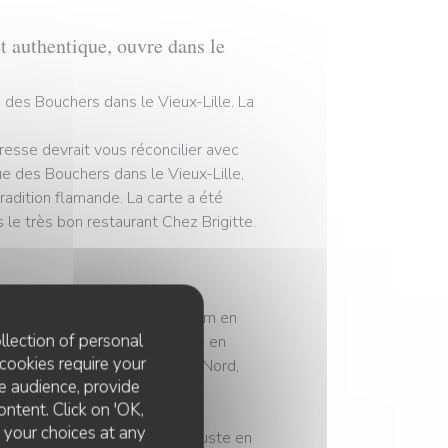
et authentique, ouvre dans le
e des Bouchers dans le Vieux-Lille. La
resse devrait vous réconcilier avec
ue des Bouchers dans le Vieux-Lille,
radition flamande. La carte a été
 le très bon restaurant Chez Brigitte.
ne raffinée Chez Brigitte, un nom en
llection of personal
lément Richevaux avait toujours en
cookies require your
y servir des plats typiques du Nord,
e audience, provide
ontent. Click on 'OK,
e your choices at any
e du restaurant L’Arc, situé juste en