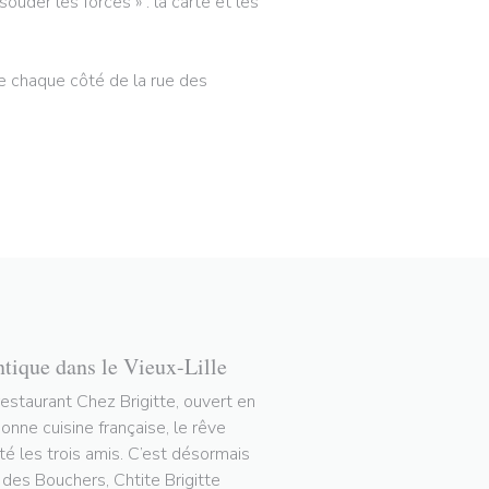
ouder les forces » : la carte et les
 de chaque côté de la rue des
ntique dans le Vieux-Lille
restaurant Chez Brigitte, ouvert en
nne cuisine française, le rêve
tté les trois amis. C’est désormais
e des Bouchers, Chtite Brigitte