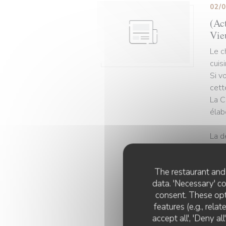
02/
(Act
Vie
Le c
cuis
Si v
cett
La C
élab
La d
Depu
The restaurant and 
clin
data. 'Necessary' c
tête
consent. These opt
comm
features (e.g., rela
accept all', 'Deny a
L’op