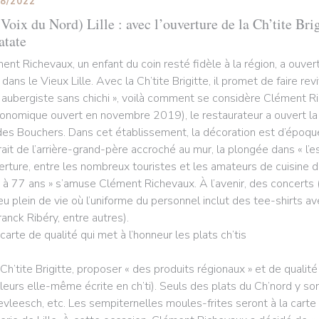
08/2022
Voix du Nord) Lille : avec l’ouverture de la Ch’tite Brig
atate
ent Richevaux, un enfant du coin resté fidèle à la région, a ouv
 dans le Vieux Lille. Avec la Ch’tite Brigitte, il promet de faire rev
 aubergiste sans chichi », voilà comment se considère Clément R
ronomique ouvert en novembre 2019), le restaurateur a ouvert la Ch
des Bouchers. Dans cet établissement, la décoration est d’époque
rait de l’arrière-grand-père accroché au mur, la plongée dans « l’e
verture, entre les nombreux touristes et les amateurs de cuisine du
 à 77 ans » s’amuse Clément Richevaux. À l’avenir, des concerts (
ieu plein de vie où l’uniforme du personnel inclut des tee-shirts a
ranck Ribéry, entre autres).
carte de qualité qui met à l’honneur les plats ch’tis
 Ch’tite Brigitte, proposer « des produits régionaux » et de qualité
illeurs elle-même écrite en ch’ti). Seuls des plats du Ch’nord y son
evleesch, etc. Les sempiternelles moules-frites seront à la carte