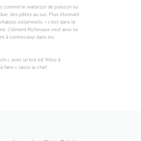
dres comme le waterzoï de poisson ou
rdue, des pâtes au suc. Plus étonnant
ritables estaminets, « c’est dans le
ène, Clément Richevaux veut ainsi se
vont à contrecœur dans les
i », avec un bol ed’ frites à
faire », lance le chef.
W WINDOW))