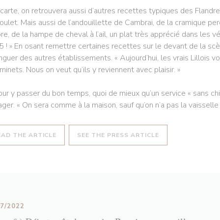
 carte, on retrouvera aussi d’autres recettes typiques des Flan
oulet. Mais aussi de l’andouillette de Cambrai, de la cramique pe
re, de la hampe de cheval à l’ail, un plat très apprécié dans les vé
5 ! » En osant remettre certaines recettes sur le devant de la sc
inguer des autres établissements. « Aujourd’hui, les vrais Lillois 
minets. Nous on veut qu’ils y reviennent avec plaisir. »
our y passer du bon temps, quoi de mieux qu’un service « sans chich
ager. « On sera comme à la maison, sauf qu’on n’a pas la vaisselle à 
((OPENS IN A NEW WINDOW))
((OPENS IN A NE
EAD THE ARTICLE
SEE THE PRESS ARTICLE
07/2022