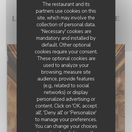
The restaurant and its
partners use cookies on this
L'INTÉRIEUR DE LA CH'TITE
site, which may involve the
collection of personal data.
BRIGITTE
'Necessary' cookies are
mandatory and installed by
default. Other optional
cookies require your consent.
These optional cookies are
used to analyze your
browsing, measure site
audience, provide features
(e.g., related to social
networks) or display
personalized advertising or
content. Click on 'OK, accept
all', 'Deny all' or 'Personalize'
to manage your preferences.
You can change your choices