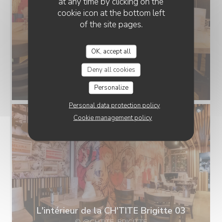
at any time by clicking on the
cookie icon at the bottom left
of the site pages.
OK, accept all
Deny all cookies
L'intérieur de la CH'TITE Brigitte 01
© @CHTITE_BRIGITTE
Personalize
Personal data protection policy
Cookie management policy
L'intérieur de la CH'TITE Brigitte 03