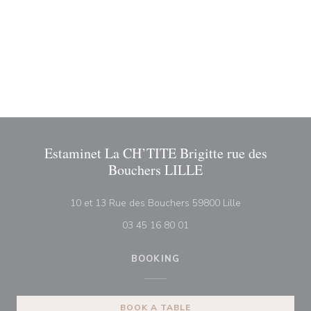
Estaminet La CH’TITE Brigitte rue des
Bouchers LILLE
((opens in a ne
10 et 13 Rue des Bouchers 59800 Lille
03 45 16 80 01
BOOKING
BOOK A TABLE