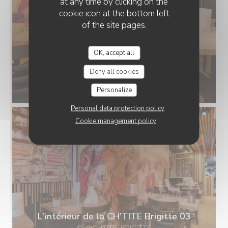
at any time by clicking on the
cookie icon at the bottom left
of the site pages.
OK, accept all
Deny all cookies
L'intérieur de la CH'TITE Brigitte 01
© @CHTITE_BRIGITTE
Personalize
Personal data protection policy
Cookie management policy
L'intérieur de la CH'TITE Brigitte 03