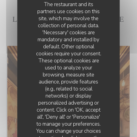
The restaurant and its
partners use cookies on this
L'INTÉRIEUR DE LA CH'TITE
site, which may involve the
collection of personal data.
BRIGITTE
'Necessary' cookies are
mandatory and installed by
default. Other optional
cookies require your consent.
These optional cookies are
used to analyze your
browsing, measure site
audience, provide features
(e.g., related to social
networks) or display
personalized advertising or
content. Click on 'OK, accept
all', 'Deny all' or 'Personalize'
to manage your preferences.
You can change your choices