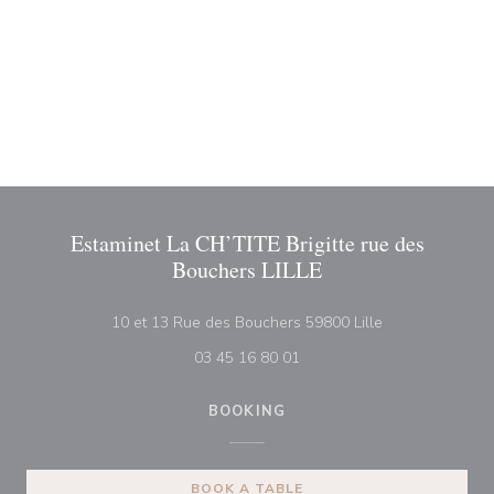
Estaminet La CH’TITE Brigitte rue des
Bouchers LILLE
((opens in a ne
10 et 13 Rue des Bouchers 59800 Lille
03 45 16 80 01
BOOKING
BOOK A TABLE