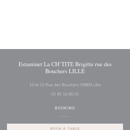
Estaminet La CH’TITE Brigitte rue des
Bouchers LILLE
((opens in a ne
10 et 13 Rue des Bouchers 59800 Lille
03 45 16 80 01
BOOKING
BOOK A TABLE