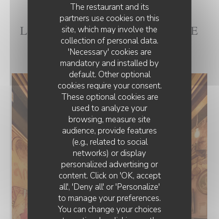
The restaurant and its
partners use cookies on this
L'INTÉRIEUR DE LA CH'TITE
site, which may involve the
collection of personal data.
BRIGITTE
'Necessary' cookies are
mandatory and installed by
default. Other optional
cookies require your consent.
These optional cookies are
used to analyze your
browsing, measure site
audience, provide features
(e.g., related to social
networks) or display
personalized advertising or
content. Click on 'OK, accept
all', 'Deny all' or 'Personalize'
to manage your preferences.
You can change your choices