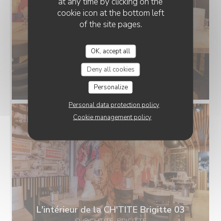
at any time by clicking on the
cookie icon at the bottom left
of the site pages.
OK, accept all
Deny all cookies
L'intérieur de la CH'TITE Brigitte 01
© @CHTITE_BRIGITTE
Personalize
Personal data protection policy
Cookie management policy
L'intérieur de la CH'TITE Brigitte 03