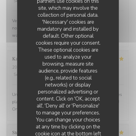
partners use cookies on this
Service
:
5
/5
Ambiance
:
5
/5
Food
:
5
/5
Value
:
5
/5
site, which may involve the
collection of personal data.
Venue avec des amis de Belfort.super bien accueillis,
'Necessary' cookies are
nous avons beaucoup apprécié la carbonade et le
mandatory and installed by
default. Other optional
waterzoi de poissons Nous reviendrons
cookies require your consent.
These optional cookies are
used to analyze your
Karine
C
browsing, measure site
2025-08-30
- 21:15 - Guests 4
audience, provide features
Service
:
5
/5
Ambiance
:
5
/5
Food
:
5
/5
Value
:
5
/5
(e.g., related to social
networks) or display
personalized advertising or
Une adresse a absolument découvrir ! Une ambiance,des
content. Click on 'OK, accept
plats tous délicieux,un personnel attentionné et réactif !!
all', 'Deny all' or 'Personalize'
On reviendra....
to manage your preferences.
You can change your choices
at any time by clicking on the
Stefano
A
cookie icon at the bottom left