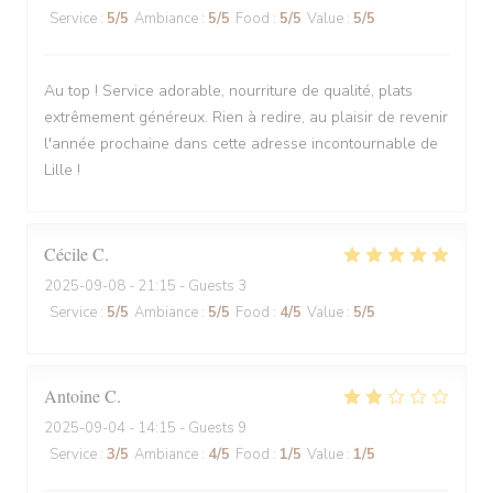
Service
:
5
/5
Ambiance
:
5
/5
Food
:
5
/5
Value
:
5
/5
Au top ! Service adorable, nourriture de qualité, plats
extrêmement généreux. Rien à redire, au plaisir de revenir
l'année prochaine dans cette adresse incontournable de
Lille !
Cécile
C
2025-09-08
- 21:15 - Guests 3
Service
:
5
/5
Ambiance
:
5
/5
Food
:
4
/5
Value
:
5
/5
Antoine
C
2025-09-04
- 14:15 - Guests 9
Service
:
3
/5
Ambiance
:
4
/5
Food
:
1
/5
Value
:
1
/5