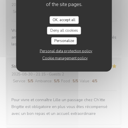
of the site pages.
2025-08-30
- 12:00 - Guests 6
Service
:
4
/5
Ambiance
:
5
/5
Food
:
5
/5
Value
:
5
/5
OK, accept all
Vrai Estaminet du Nord, nourriture excellente, uste a
Deny all cookies
ameillorer le rytme de sortie des plats, pas tjs coordonnés
Personalize
les frites avec les plats principaux.
Personal data protection policy
Cookie management policy
Stefan
E
2025-08-30
- 21:15 - Guests 2
Service
:
5
/5
Ambiance
:
5
/5
Food
:
5
/5
Value
:
4
/5
Pour vivre et connaître Lille un passage chez Ch’itte
Brigitte est obligatoire en plus vous êtes récompensé
avec un bon repas et un accueil extraordinaire