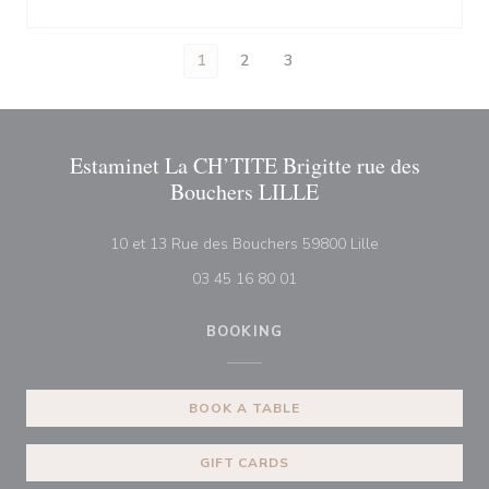
1
2
3
Estaminet La CH’TITE Brigitte rue des
Bouchers LILLE
((opens in a ne
10 et 13 Rue des Bouchers 59800 Lille
03 45 16 80 01
BOOKING
BOOK A TABLE
GIFT CARDS