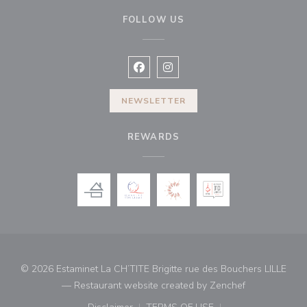
FOLLOW US
Facebook ((opens in a new window
Instagram ((opens in a new w
NEWSLETTER
REWARDS
© 2026 Estaminet La CH’TITE Brigitte rue des Bouchers LILLE
((opens in a 
— Restaurant website created by
Zenchef