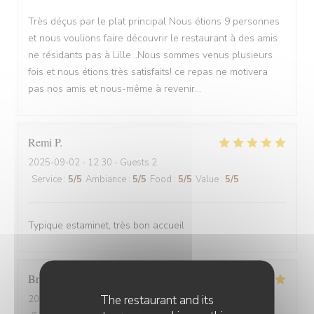
Très déçus par le plat principal Nous étions 9 personnes
et nous voulions faire découvrir le restaurant à des amis
ne résidants pas à Lille...Nous sommes venus plusieurs
fois et nous étions très satisfaits! ce repas ne motivera
pas nos amis et nous-même à revenir...
Remi
P
2025-09-02
- 12:30 - Guests 2
Service
:
5
/5
Ambiance
:
5
/5
Food
:
5
/5
Value
:
5
/5
Typique estaminet, très bon accueil
Brigitte
D
The restaurant and its
2025-09-02
- 12:30 - Guests 3