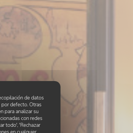
 recopilación de datos
 por defecto. Otras
n para analizar su
lacionadas con redes
ar todo', 'Rechazar
ones en cualquier