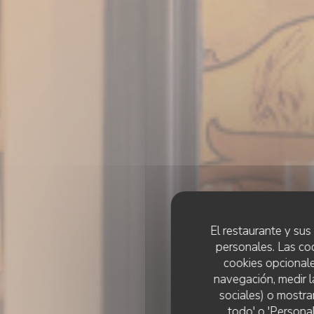
El restaurante y sus 
personales. Las co
cookies opcionale
navegación, medir l
sociales) o mostra
todo' o 'Persona