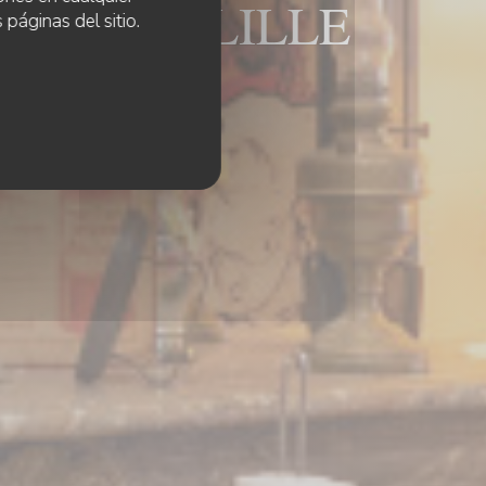
s Bouchers LILLE
 páginas del sitio.