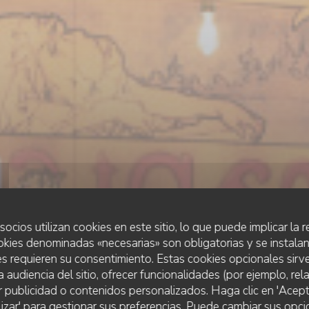
socios utilizan cookies en este sitio, lo que puede implicar la
okies denominadas «necesarias» son obligatorias y se instalan
s requieren su consentimiento. Estas cookies opcionales sirve
a audiencia del sitio, ofrecer funcionalidades (por ejemplo, re
r publicidad o contenidos personalizados. Haga clic en 'Acept
ESTAMINET FLAMAND
•
LILLE
lizar' para gestionar sus preferencias. Puede cambiar sus opci