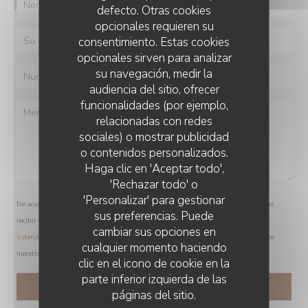
defecto. Otras cookies
opcionales requieren su
consentimiento. Estas cookies
opcionales sirven para analizar
su navegación, medir la
audiencia del sitio, ofrecer
funcionalidades (por ejemplo,
relacionadas con redes
sociales) o mostrar publicidad
o contenidos personalizados.
Haga clic en 'Aceptar todo',
'Rechazar todo' o
'Personalizar' para gestionar
De acuerdo con la normativa de protección de datos, puede ejercer su derecho a no
sus preferencias. Puede
recibir comunicaciones comerciales inscribiéndose en la Lista Robinson:
cambiar sus opciones en
listarobinson.es
. Para más información sobre el tratamiento de sus datos, consulte
cualquier momento haciendo
nuestra
política de privacidad
.
clic en el icono de cookie en la
parte inferior izquierda de las
páginas del sitio.