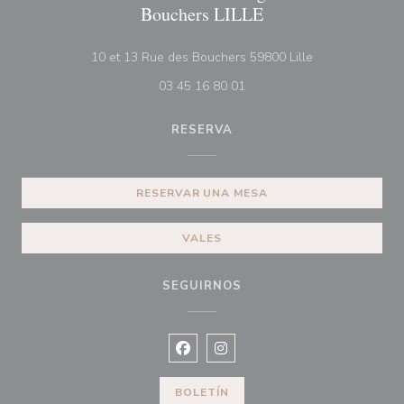
Bouchers LILLE
((abre en una n
10 et 13 Rue des Bouchers 59800 Lille
03 45 16 80 01
RESERVA
RESERVAR UNA MESA
VALES
SEGUIRNOS
Facebook ((abre en una nueva vent
Instagram ((abre en una nuev
BOLETÍN