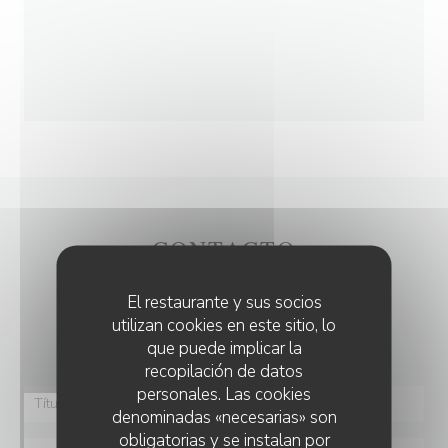
CONTACTO
El restaurante y sus socios
¿Desea ponerse en contacto con nosotros?
utilizan cookies en este sitio, lo
Rellene el siguiente formulario.
que puede implicar la
recopilación de datos
personales. Las cookies
denominadas «necesarias» son
obligatorias y se instalan por