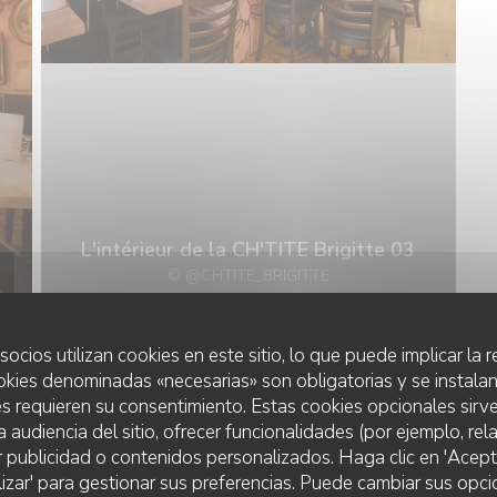
L'intérieur de la CH'TITE Brigitte 03
© @CHTITE_BRIGITTE
socios utilizan cookies en este sitio, lo que puede implicar la
okies denominadas «necesarias» son obligatorias y se instalan
LES PLATS DE LA CH'TITE BRIGITT
s requieren su consentimiento. Estas cookies opcionales sirve
a audiencia del sitio, ofrecer funcionalidades (por ejemplo, re
r publicidad o contenidos personalizados. Haga clic en 'Acept
lizar' para gestionar sus preferencias. Puede cambiar sus opci