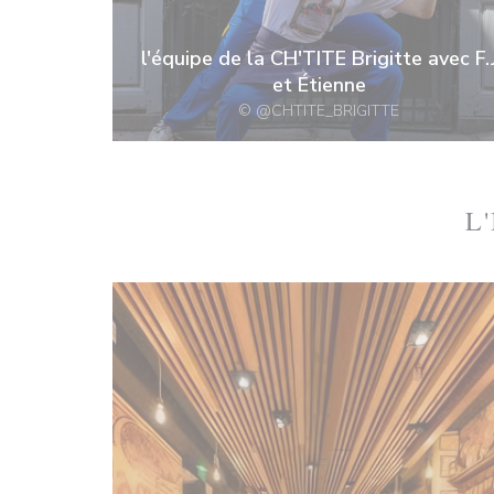
l'équipe de la CH'TITE Brigitte avec F.
et Étienne
© @CHTITE_BRIGITTE
L