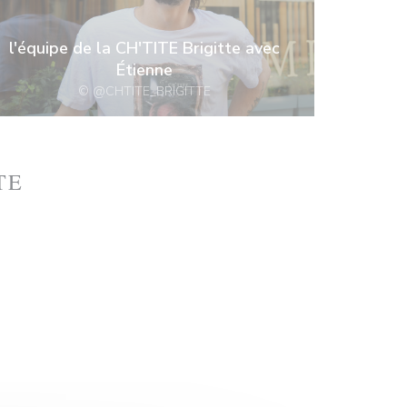
l'équipe de la CH'TITE Brigitte avec
Étienne
© @CHTITE_BRIGITTE
TE