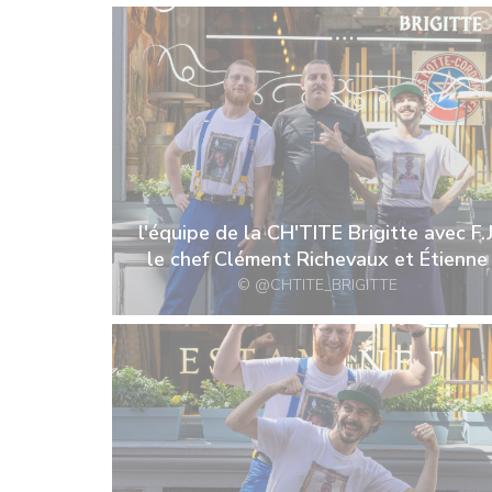
l'équipe de la CH'TITE Brigitte avec F.J
le chef Clément Richevaux et Étienne
© @CHTITE_BRIGITTE