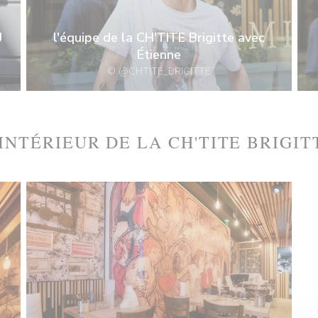
J
l'équipe de la CH'TITE Brigitte avec
Étienne
© @CHTITE_BRIGITTE
'INTÉRIEUR DE LA CH'TITE BRIGIT