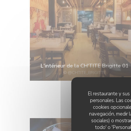
L'intérieur de la CH'TITE Brigitte 01
© @CHTITE_BRIGITTE
El restaurante y sus 
personales. Las co
cookies opcionale
navegación, medir l
sociales) o mostra
todo' o 'Persona