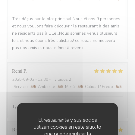
Très déçus par le plat principal Nous étions 9 personnes
et nous voulions faire découvrir le restaurant à des amis
ne résidants pas à Lille...Nous sommes venus plusieurs
fois et nous étions très satisfaits! ce repas ne motivera
pas nos amis et nous-même à revenir...
Remi
P
2025-09-02
- 12:30 - Invitados 2
Servicio
:
5
/5
Ambiente
:
5
/5
Menú
:
5
/5
Calidad / Precio
:
5
/5
Typique estaminet, très bon accueil
El restaurante y sus socios
utilizan cookies en este sitio, lo
Brigitte
D
que puede implicar la