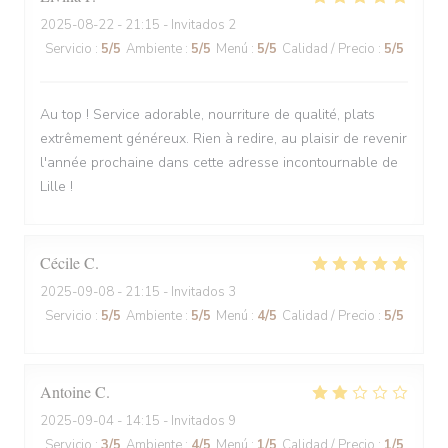
2025-08-22
- 21:15 - Invitados 2
Servicio
:
5
/5
Ambiente
:
5
/5
Menú
:
5
/5
Calidad / Precio
:
5
/5
Au top ! Service adorable, nourriture de qualité, plats
extrêmement généreux. Rien à redire, au plaisir de revenir
l'année prochaine dans cette adresse incontournable de
Lille !
Cécile
C
2025-09-08
- 21:15 - Invitados 3
Servicio
:
5
/5
Ambiente
:
5
/5
Menú
:
4
/5
Calidad / Precio
:
5
/5
Antoine
C
2025-09-04
- 14:15 - Invitados 9
Servicio
:
3
/5
Ambiente
:
4
/5
Menú
:
1
/5
Calidad / Precio
:
1
/5