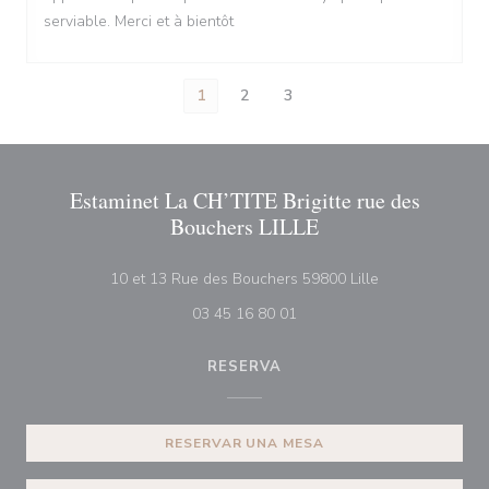
serviable. Merci et à bientôt
1
2
3
Estaminet La CH’TITE Brigitte rue des
Bouchers LILLE
((abre en una n
10 et 13 Rue des Bouchers 59800 Lille
03 45 16 80 01
RESERVA
RESERVAR UNA MESA