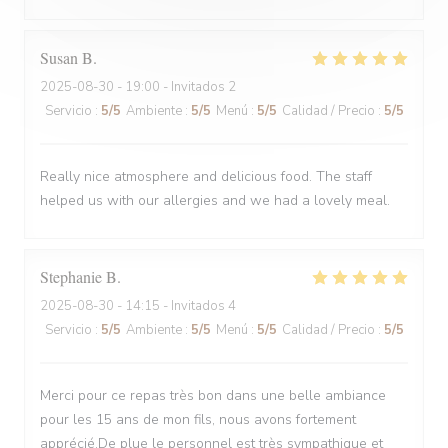
Susan
B
2025-08-30
- 19:00 - Invitados 2
Servicio
:
5
/5
Ambiente
:
5
/5
Menú
:
5
/5
Calidad / Precio
:
5
/5
Really nice atmosphere and delicious food. The staff
helped us with our allergies and we had a lovely meal.
Stephanie
B
2025-08-30
- 14:15 - Invitados 4
Servicio
:
5
/5
Ambiente
:
5
/5
Menú
:
5
/5
Calidad / Precio
:
5
/5
Merci pour ce repas très bon dans une belle ambiance
pour les 15 ans de mon fils, nous avons fortement
apprécié.De plue le personnel est très sympathique et