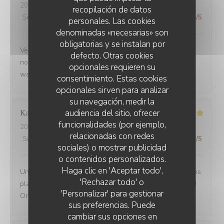
2025-09-02
- 12:30 - Invitados 3
recopilación de datos
Servicio
:
5
/5
Ambiente
:
5
/5
Menú
:
5
/5
Calidad / Precio
:
5
/5
personales. Las cookies
denominadas «necesarias» son
obligatorias y se instalan por
Venue avec des amis de Belfort.super bien accueillis,
defecto. Otras cookies
nous avons beaucoup apprécié la carbonade et le
opcionales requieren su
waterzoi de poissons Nous reviendrons
consentimiento. Estas cookies
opcionales sirven para analizar
su navegación, medir la
Karine
C
audiencia del sitio, ofrecer
funcionalidades (por ejemplo,
2025-08-30
- 21:15 - Invitados 4
relacionadas con redes
Servicio
:
5
/5
Ambiente
:
5
/5
Menú
:
5
/5
Calidad / Precio
:
5
/5
sociales) o mostrar publicidad
o contenidos personalizados.
Haga clic en 'Aceptar todo',
Une adresse a absolument découvrir ! Une ambiance,des
'Rechazar todo' o
plats tous délicieux,un personnel attentionné et réactif !!
'Personalizar' para gestionar
On reviendra....
sus preferencias. Puede
cambiar sus opciones en