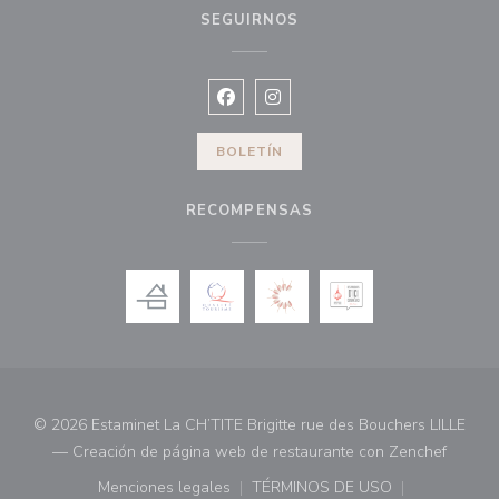
SEGUIRNOS
Facebook ((abre en una nueva vent
Instagram ((abre en una nuev
BOLETÍN
RECOMPENSAS
© 2026 Estaminet La CH’TITE Brigitte rue des Bouchers LILLE
((abre 
— Creación de página web de restaurante con
Zenchef
Menciones legales
TÉRMINOS DE USO