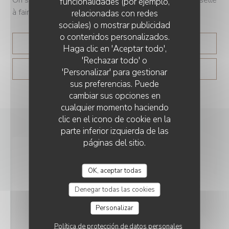
funcionalidades (por ejemplo,
à faire », lance le chef.
relacionadas con redes
sociales) o mostrar publicidad
o contenidos personalizados.
((ABRE EN UNA NUEVA 
LEA EL ARTICULO
Haga clic en 'Aceptar todo',
'Rechazar todo' o
((ABRE EN UNA N
MIRA EL ARTICULO DE PRENSA
'Personalizar' para gestionar
sus preferencias. Puede
cambiar sus opciones en
cualquier momento haciendo
clic en el icono de cookie en la
parte inferior izquierda de las
páginas del sitio.
OK, aceptar todas
Denegar todas las cookies
Personalizar
Política de protección de datos personales