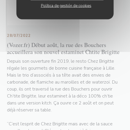
Política de gestión de cookies
28/07/2022
(Vozer.fr) Début août, la rue des Bouchers
accueillera son nouvel estaminet Chtite Brigitte
Depuis son ouverture fin 2019, le resto Chez Brigitte
régale les gourmets de bonne cuisine française à Lille.
Mais le trio d’associés à sa tête avait des envies de
carbonade, de flamiche au maroilles et de waterzoï. Du
coup, ils ont traversé la rue des Bouchers pour ouvrir
Ch’tite Brigitte, leur estaminet à la déco 100% ch’tie
dans une version kitch. Ça ouvre ce 2 août et on peut
déjà réserver sa table.
“C’est l’esprit de Chez Brigitte mais avec de la sauce