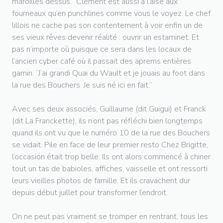
maroilles dessus.” Clément est aussi à l’aise aux
fourneaux qu’en punchlines comme vous le voyez. Le chef
lillois ne cache pas son contentement à voir enfin un de
ses vieux rêves devenir réalité : ouvrir un estaminet. Et
pas n’importe où puisque ce sera dans les locaux de
l’ancien cyber café où il passait des aprems entières
gamin. “J’ai grandi Quai du Wault et je jouais au foot dans
la rue des Bouchers. Je suis né ici en fait.”
Avec ses deux associés, Guillaume (dit Guigui) et Franck
(dit La Franckette), ils n’ont pas réfléchi bien longtemps
quand ils ont vu que le numéro 10 de la rue des Bouchers
se vidait. Pile en face de leur premier resto Chez Brigitte,
l’occasion était trop belle. Ils ont alors commencé à chiner
tout un tas de babioles, affiches, vaisselle et ont ressorti
leurs vieilles photos de famille. Et ils cravachent dur
depuis début juillet pour transformer l’endroit.
On ne peut pas vraiment se tromper en rentrant, tous les