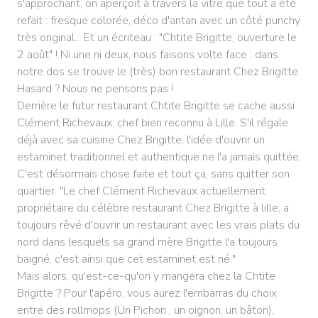
s'approchant, on aperçoit à travers la vitre que tout a été
refait : fresque colorée, déco d'antan avec un côté punchy
très original... Et un écriteau : "Chtite Brigitte, ouverture le
2 août" ! Ni une ni deux, nous faisons volte face : dans
notre dos se trouve le (très) bon restaurant Chez Brigitte.
Hasard ? Nous ne pensons pas !
Derrière le futur restaurant Chtite Brigitte se cache aussi
Clément Richevaux, chef bien reconnu à Lille. S'il régale
déjà avec sa cuisine Chez Brigitte, l'idée d'ouvrir un
estaminet traditionnel et authentique ne l'a jamais quittée.
C'est désormais chose faite et tout ça, sans quitter son
quartier. "Le chef Clément Richevaux actuellement
propriétaire du célèbre restaurant Chez Brigitte à lille, a
toujours rêvé d'ouvrir un restaurant avec les vrais plats du
nord dans lesquels sa grand mère Brigitte l'a toujours
baigné. c'est ainsi que cet estaminet est né."
Mais alors, qu'est-ce-qu'on y mangera chez la Chtite
Brigitte ? Pour l'apéro, vous aurez l'embarras du choix
entre des rollmops (Un Pichon , un oignon, un bâton),