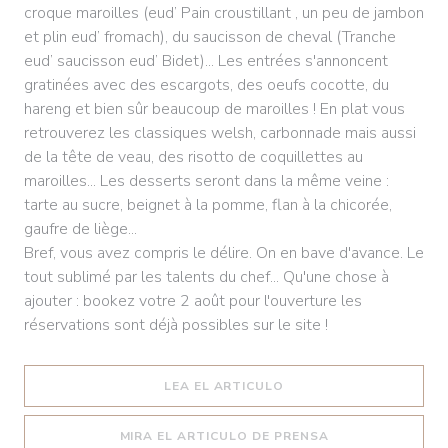
croque maroilles (eud’ Pain croustillant , un peu de jambon
et plin eud’ fromach), du saucisson de cheval (Tranche
eud’ saucisson eud’ Bidet)... Les entrées s'annoncent
gratinées avec des escargots, des oeufs cocotte, du
hareng et bien sûr beaucoup de maroilles ! En plat vous
retrouverez les classiques welsh, carbonnade mais aussi
de la tête de veau, des risotto de coquillettes au
maroilles... Les desserts seront dans la même veine :
tarte au sucre, beignet à la pomme, flan à la chicorée,
gaufre de liège...
Bref, vous avez compris le délire. On en bave d'avance. Le
tout sublimé par les talents du chef... Qu'une chose à
ajouter : bookez votre 2 août pour l'ouverture les
réservations sont déjà possibles sur le site !
((ABRE EN UNA NUEVA 
LEA EL ARTICULO
((ABRE EN UNA N
MIRA EL ARTICULO DE PRENSA