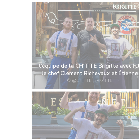
l'équipe de la CH'TITE Brigitte avec F.J
le chef Clément Richevaux et Étienne
© @CHTITE_BRIGITTE