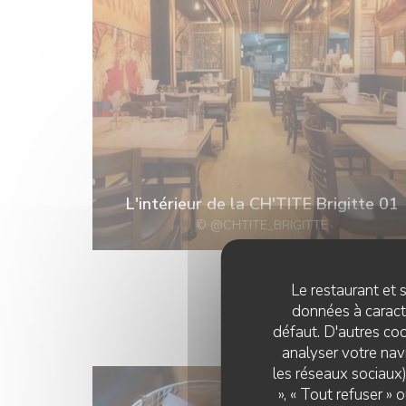
L'intérieur de la CH'TITE Brigitte 01
© @CHTITE_BRIGITTE
Le restaurant et s
données à caractè
défaut. D'autres coo
analyser votre navi
les réseaux sociaux)
», « Tout refuser »