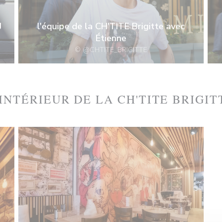
J
l'équipe de la CH'TITE Brigitte avec
Étienne
© @CHTITE_BRIGITTE
'INTÉRIEUR DE LA CH'TITE BRIGIT