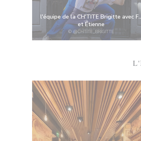
l'équipe de la CH'TITE Brigitte avec F.
et Étienne
© @CHTITE_BRIGITTE
L