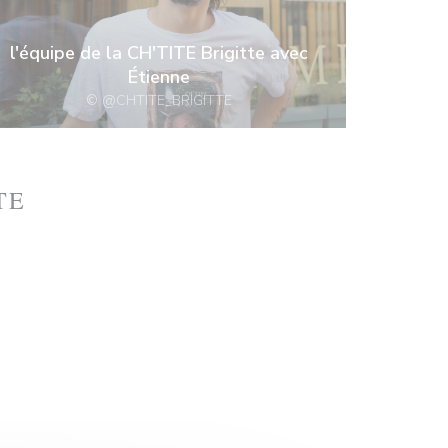
l'équipe de la CH'TITE Brigitte avec
Étienne
© @CHTITE_BRIGITTE
TE