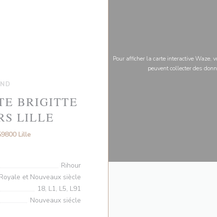
Pour afficher la carte interactive Waze,
peuvent collecter des donn
AND
TE BRIGITTE
RS LILLE
((ouvre une nouvelle fenêtre))
9800 Lille
Rihour
Royale et Nouveaux siècle
18, L1, L5, L91
Nouveaux siécle