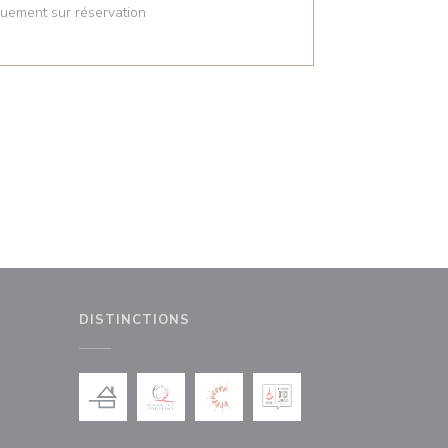
quement sur réservation
DISTINCTIONS
le fenêtre))
nouvelle fenêtre))