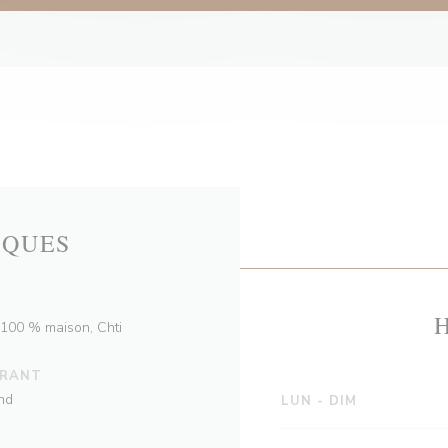
IQUES
 100 % maison, Chti
URANT
nd
LUN
-
DIM