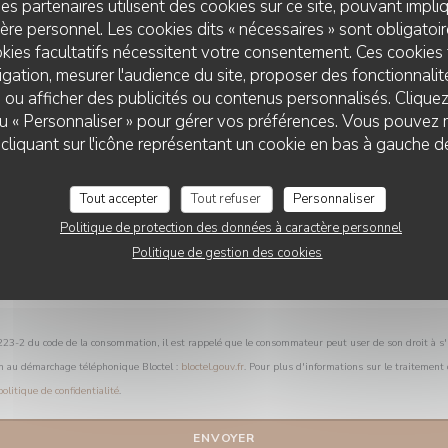
es partenaires utilisent des cookies sur ce site, pouvant impli
Vous désirez nous contacter ?
re personnel. Les cookies dits « nécessaires » sont obligatoire
Remplissez le formulaire ci-dessous !
kies facultatifs nécessitent votre consentement. Ces cookies 
gation, mesurer l'audience du site, proposer des fonctionnalité
 ou afficher des publicités ou contenus personnalisés. Clique
 ou « Personnaliser » pour gérer vos préférences. Vous pouvez 
liquant sur l'icône représentant un cookie en bas à gauche d
Tout accepter
Tout refuser
Personnaliser
Politique de protection des données à caractère personnel
Politique de gestion des cookies
L.223-2 du code de la consommation, il est rappelé que le consommateur peut user de son droit à s'i
on au démarchage téléphonique Bloctel :
bloctel.gouv.fr
. Pour plus d'informations sur le traitement
politique de confidentialité
.