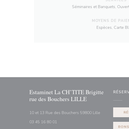
Séminaires et Banquets, Ouvert 
MOYENS DE PAI
Espèces, Carte B
Estaminet La CH’TITE Brigitte
RÉSER
rue des Bouchers LILLE
((ouvre une nouv
10 et 13 Rue des Bouchers 59800 Lille
RÉ
03 45 16 80 01
BONS