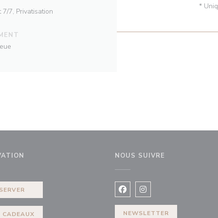
* Uni
7/7, Privatisation
EMENT
leue
VATION
NOUS SUIVRE
elle fenêtre))
SERVER
Facebook ((ouvre une nouvel
Instagram ((ouvre une 
NEWSLETTER
 CADEAUX