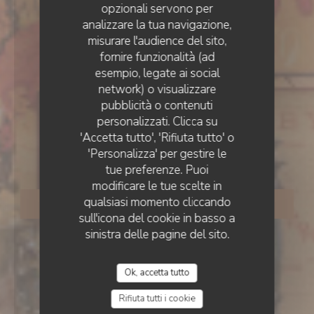
opzionali servono per
analizzare la tua navigazione,
misurare l'audience del sito,
ESTAMINET FLAMAND
•
LILLE
fornire funzionalità (ad
Estaminet La CH’TITE
esempio, legate ai social
network) o visualizzare
pubblicità o contenuti
Brigitte rue des Bouchers
personalizzati. Clicca su
'Accetta tutto', 'Rifiuta tutto' o
LILLE
'Personalizza' per gestire le
tue preferenze. Puoi
modificare le tue scelte in
qualsiasi momento cliccando
PRENOTA
sull'icona del cookie in basso a
sinistra delle pagine del sito.
Ok, accetta tutto
Rifiuta tutti i cookie