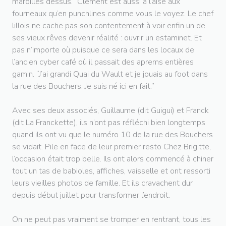
maroilles dessus.” Clément est aussi à l’aise aux
fourneaux qu’en punchlines comme vous le voyez. Le chef
lillois ne cache pas son contentement à voir enfin un de
ses vieux rêves devenir réalité : ouvrir un estaminet. Et
pas n’importe où puisque ce sera dans les locaux de
l’ancien cyber café où il passait des aprems entières
gamin. “J’ai grandi Quai du Wault et je jouais au foot dans
la rue des Bouchers. Je suis né ici en fait.”
Avec ses deux associés, Guillaume (dit Guigui) et Franck
(dit La Franckette), ils n’ont pas réfléchi bien longtemps
quand ils ont vu que le numéro 10 de la rue des Bouchers
se vidait. Pile en face de leur premier resto Chez Brigitte,
l’occasion était trop belle. Ils ont alors commencé à chiner
tout un tas de babioles, affiches, vaisselle et ont ressorti
leurs vieilles photos de famille. Et ils cravachent dur
depuis début juillet pour transformer l’endroit.
On ne peut pas vraiment se tromper en rentrant, tous les