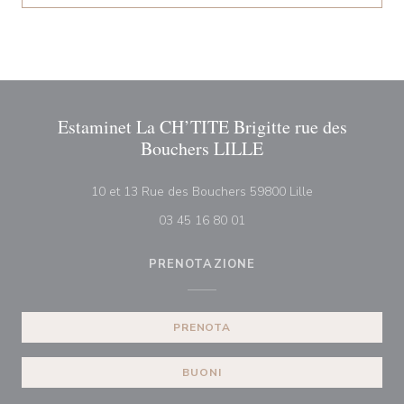
Estaminet La CH’TITE Brigitte rue des
Bouchers LILLE
((apre una nuova
10 et 13 Rue des Bouchers 59800 Lille
03 45 16 80 01
PRENOTAZIONE
PRENOTA
BUONI