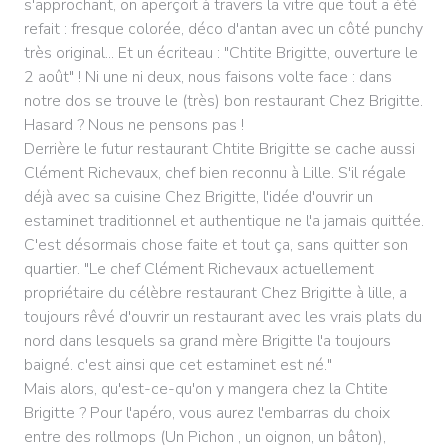
s'approchant, on aperçoit à travers la vitre que tout a été
refait : fresque colorée, déco d'antan avec un côté punchy
très original... Et un écriteau : "Chtite Brigitte, ouverture le
2 août" ! Ni une ni deux, nous faisons volte face : dans
notre dos se trouve le (très) bon restaurant Chez Brigitte.
Hasard ? Nous ne pensons pas !
Derrière le futur restaurant Chtite Brigitte se cache aussi
Clément Richevaux, chef bien reconnu à Lille. S'il régale
déjà avec sa cuisine Chez Brigitte, l'idée d'ouvrir un
estaminet traditionnel et authentique ne l'a jamais quittée.
C'est désormais chose faite et tout ça, sans quitter son
quartier. "Le chef Clément Richevaux actuellement
propriétaire du célèbre restaurant Chez Brigitte à lille, a
toujours rêvé d'ouvrir un restaurant avec les vrais plats du
nord dans lesquels sa grand mère Brigitte l'a toujours
baigné. c'est ainsi que cet estaminet est né."
Mais alors, qu'est-ce-qu'on y mangera chez la Chtite
Brigitte ? Pour l'apéro, vous aurez l'embarras du choix
entre des rollmops (Un Pichon , un oignon, un bâton),