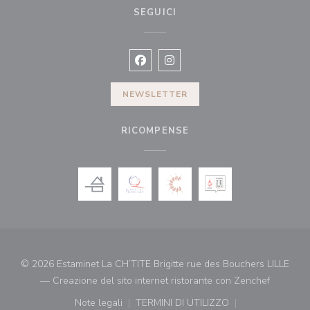
SEGUICI
Facebook ((apre una nuova finestra)
Instagram ((apre una nuova fi
NEWSLETTER
RICOMPENSE
© 2026 Estaminet La CH’TITE Brigitte rue des Bouchers LILLE
((apre un
— Creazione del sito internet ristorante con
Zenchef
Note legali
TERMINI DI UTILIZZO