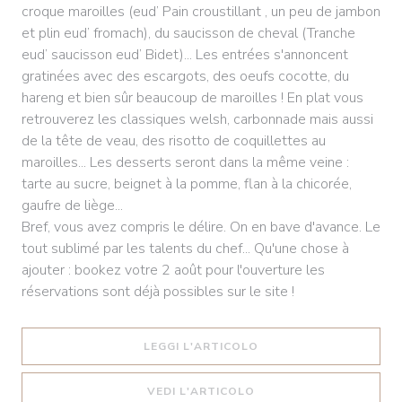
croque maroilles (eud’ Pain croustillant , un peu de jambon
et plin eud’ fromach), du saucisson de cheval (Tranche
eud’ saucisson eud’ Bidet)... Les entrées s'annoncent
gratinées avec des escargots, des oeufs cocotte, du
hareng et bien sûr beaucoup de maroilles ! En plat vous
retrouverez les classiques welsh, carbonnade mais aussi
de la tête de veau, des risotto de coquillettes au
maroilles... Les desserts seront dans la même veine :
tarte au sucre, beignet à la pomme, flan à la chicorée,
gaufre de liège...
Bref, vous avez compris le délire. On en bave d'avance. Le
tout sublimé par les talents du chef... Qu'une chose à
ajouter : bookez votre 2 août pour l'ouverture les
réservations sont déjà possibles sur le site !
((APRE UNA NUOVA FIN
LEGGI L'ARTICOLO
((APRE UNA NUOVA FIN
VEDI L'ARTICOLO