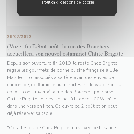
Politica di gestione dei cookie
28/07/2022
(Vozer.fr) Début août, la rue des Bouchers
accueillera son nouvel estaminet Chtite Brigitte
Depuis son ouverture fin 2019, le resto Chez Brigitte
régale les gourmets de bonne cuisine française à Lille.
Mais le trio d’associés à sa tête avait des envies de
carbonade, de flamiche au maroilles et de waterzoï. Du
coup, ils ont traversé la rue des Bouchers pour ouvrir
Ch’tite Brigitte, leur estaminet à la déco 100% ch’tie
dans une version kitch. Ça ouvre ce 2 août et on peut
déjà réserver sa table.
“C’est l’esprit de Chez Brigitte mais avec de la sauce