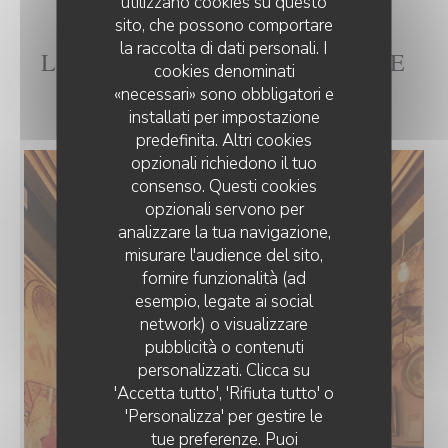
utilizzano cookies su questo
sito, che possono comportare
la raccolta di dati personali. I
L'INTÉRIEUR DE LA CH'TITE
cookies denominati
BRIGITTE
«necessari» sono obbligatori e
installati per impostazione
predefinita. Altri cookies
opzionali richiedono il tuo
consenso. Questi cookies
opzionali servono per
analizzare la tua navigazione,
misurare l'audience del sito,
fornire funzionalità (ad
esempio, legate ai social
network) o visualizzare
pubblicità o contenuti
personalizzati. Clicca su
'Accetta tutto', 'Rifiuta tutto' o
'Personalizza' per gestire le
tue preferenze. Puoi