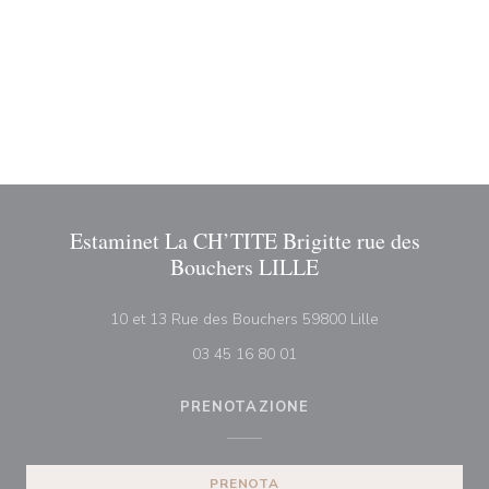
Estaminet La CH’TITE Brigitte rue des
Bouchers LILLE
((apre una nuova
10 et 13 Rue des Bouchers 59800 Lille
03 45 16 80 01
PRENOTAZIONE
PRENOTA