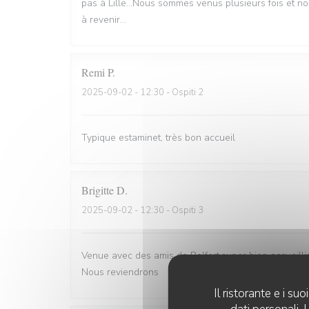
pas à Lille...Nous sommes venus plusieurs fois et n
à revenir...
Remi
P
2025-09-02
- 12:30 - Ospiti 2
Typique estaminet, très bon accueil
Brigitte
D
2025-09-02
- 12:30 - Ospiti 3
Venue avec des amis de Belfort.super bien accueill
Nous reviendrons
Il ristorante e i s