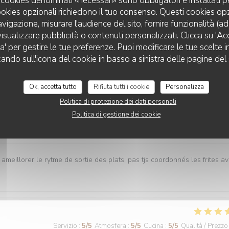
 I cookies denominati «necessari» sono obbligatori e installati 
cookies opzionali richiedono il tuo consenso. Questi cookies o
avigazione, misurare l'audience del sito, fornire funzionalità (a
Servizio
:
5
/5
Atmosfera
:
5
/5
Cucina
:
5
/5
Qualità / Prezzo
isualizzare pubblicità o contenuti personalizzati. Clicca su 'Acce
za' per gestire le tue preferenze. Puoi modificare le tue scelte
cando sull'icona del cookie in basso a sinistra delle pagine del 
es plats tous délicieux,un personnel attentionné et réactif !! On
Ok, accetta tutto
Rifiuta tutti i cookie
Personalizza
Politica di protezione dei dati personali
Politica di gestione dei cookie
Servizio
:
4
/5
Atmosfera
:
5
/5
Cucina
:
5
/5
Qualità / Prezzo
 ameillorer le rytme de sortie des plats, pas tjs coordonnés les frites a
Servizio
:
5
/5
Atmosfera
:
5
/5
Cucina
:
5
/5
Qualità / Prezzo