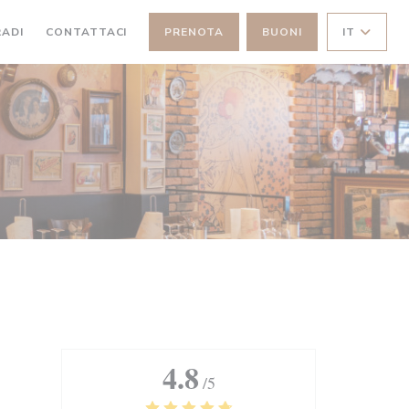
))
((APRE UNA NUOVA FINESTRA))
RADI
CONTATTACI
PRENOTA
BUONI
IT
4.8
/5