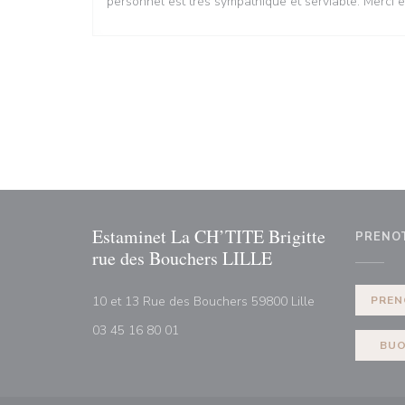
personnel est très sympathique et serviable. Merci e
Estaminet La CH’TITE Brigitte
PRENO
rue des Bouchers LILLE
((apre una nuova
10 et 13 Rue des Bouchers 59800 Lille
PREN
03 45 16 80 01
BUO