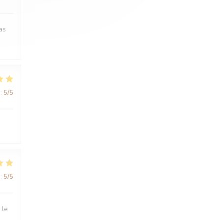
as
:
5
/5
:
5
/5
 le