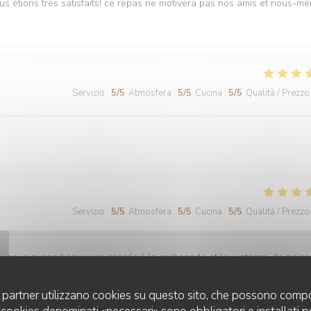
ous étions très satisfaits! ce repas ne motivera pas nos amis et nous-m
Servizio
:
5
/5
Atmosfera
:
5
/5
Cucina
:
5
/5
Qualità / Prezzo
Servizio
:
5
/5
Atmosfera
:
5
/5
Cucina
:
5
/5
Qualità / Prezzo
is, nous avons beaucoup apprécié la carbonade et le waterzoi de pois
uoi partner utilizzano cookies su questo sito, che possono compo