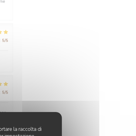
ême
:
5
/5
:
5
/5
sons
rtare la raccolta di