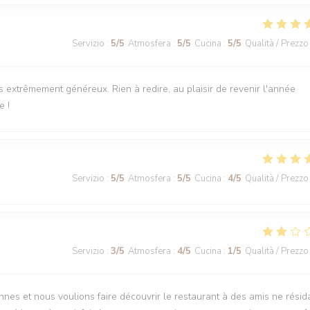
Servizio
:
5
/5
Atmosfera
:
5
/5
Cucina
:
5
/5
Qualità / Prezzo
ts extrêmement généreux. Rien à redire, au plaisir de revenir l'année
e !
Servizio
:
5
/5
Atmosfera
:
5
/5
Cucina
:
4
/5
Qualità / Prezzo
Servizio
:
3
/5
Atmosfera
:
4
/5
Cucina
:
1
/5
Qualità / Prezzo
nnes et nous voulions faire découvrir le restaurant à des amis ne résid