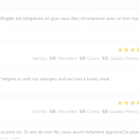
e Brigitte est obligatoire en plus vous êtes récompensé avec un bon rep
Servizio
:
5
/5
Atmosfera
:
5
/5
Cucina
:
5
/5
Qualità / Prezzo
f helped us with our allergies and we had a lovely meal.
Servizio
:
5
/5
Atmosfera
:
5
/5
Cucina
:
5
/5
Qualità / Prezzo
ce pour les 15 ans de mon fils, nous avons fortement apprécié.De plue