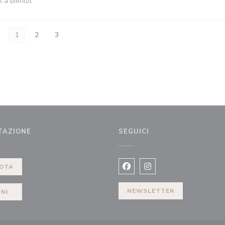
t à bientôt
1
2
3
TAZIONE
SEGUICI
 finestra))
OTA
Facebook ((apre una nuova fi
Instagram ((apre una n
NEWSLETTER
NI