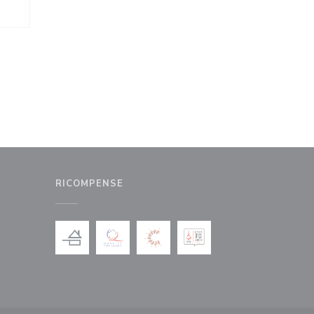
RICOMPENSE
nestra))
uova finestra))