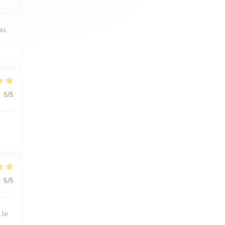
as
:
5
/5
:
5
/5
 le