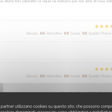
ous étions très satisfaits! ce repas ne motivera pas nos amis et nous-m
Servizio
:
5
/5
Atmosfera
:
5
/5
Cucina
:
5
/5
Qualità / Prezzo
Servizio
:
5
/5
Atmosfera
:
5
/5
Cucina
:
5
/5
Qualità / Prezzo
is, nous avons beaucoup apprécié la carbonade et le waterzoi de pois
uoi partner utilizzano cookies su questo sito, che possono compo