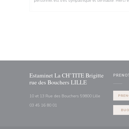
personnel est très sympathique et serviable. Merci e
Estaminet La CH’TITE Brigitte
PRENO
rue des Bouchers LILLE
((apre una nuova
10 et 13 Rue des Bouchers 59800 Lille
PREN
03 45 16 80 01
BUO