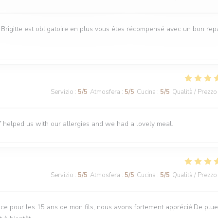
e Brigitte est obligatoire en plus vous êtes récompensé avec un bon rep
Servizio
:
5
/5
Atmosfera
:
5
/5
Cucina
:
5
/5
Qualità / Prezzo
f helped us with our allergies and we had a lovely meal.
Servizio
:
5
/5
Atmosfera
:
5
/5
Cucina
:
5
/5
Qualità / Prezzo
ce pour les 15 ans de mon fils, nous avons fortement apprécié.De plue