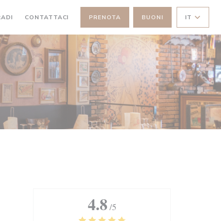
))
((APRE UNA NUOVA FINESTRA))
RADI
CONTATTACI
PRENOTA
BUONI
IT
4.8
/5