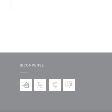
RICOMPENSE
nestra))
uova finestra))