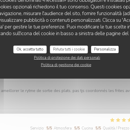
 I cookies denominati «necessari» sono obbligatori e installati 
cookies opzionali richiedono il tuo consenso. Questi cookies o
avigazione, misurare l'audience del sito, fornire funzionalità (a
Servizio
:
5
/5
Atmosfera
:
5
/5
Cucina
:
5
/5
Qualità / Prezzo
isualizzare pubblicità o contenuti personalizzati. Clicca su 'Acce
za' per gestire le tue preferenze. Puoi modificare le tue scelte
cando sull'icona del cookie in basso a sinistra delle pagine del 
es plats tous délicieux,un personnel attentionné et réactif !! On
Ok, accetta tutto
Rifiuta tutti i cookie
Personalizza
Politica di protezione dei dati personali
Politica di gestione dei cookie
Servizio
:
4
/5
Atmosfera
:
5
/5
Cucina
:
5
/5
Qualità / Prezzo
 ameillorer le rytme de sortie des plats, pas tjs coordonnés les frites a
Servizio
:
5
/5
Atmosfera
:
5
/5
Cucina
:
5
/5
Qualità / Prezzo