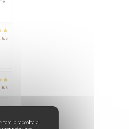
ême
:
5
/5
:
5
/5
sons
rtare la raccolta di