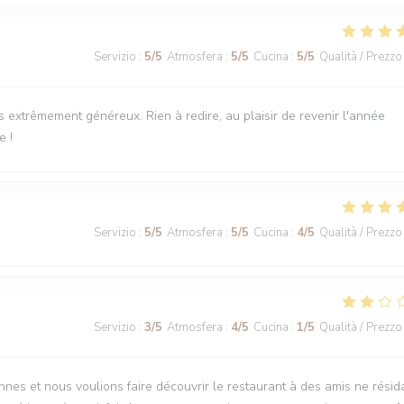
Servizio
:
5
/5
Atmosfera
:
5
/5
Cucina
:
5
/5
Qualità / Prezzo
ts extrêmement généreux. Rien à redire, au plaisir de revenir l'année
e !
Servizio
:
5
/5
Atmosfera
:
5
/5
Cucina
:
4
/5
Qualità / Prezzo
Servizio
:
3
/5
Atmosfera
:
4
/5
Cucina
:
1
/5
Qualità / Prezzo
nnes et nous voulions faire découvrir le restaurant à des amis ne résid