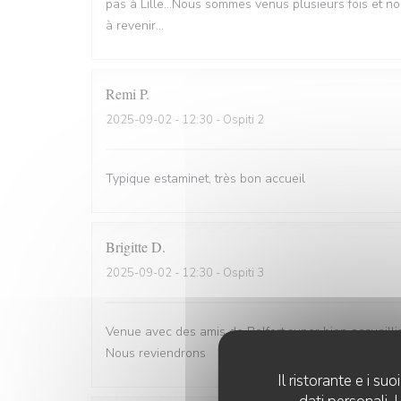
pas à Lille...Nous sommes venus plusieurs fois et n
à revenir...
Remi
P
2025-09-02
- 12:30 - Ospiti 2
Typique estaminet, très bon accueil
Brigitte
D
2025-09-02
- 12:30 - Ospiti 3
Venue avec des amis de Belfort.super bien accueill
Nous reviendrons
Il ristorante e i s