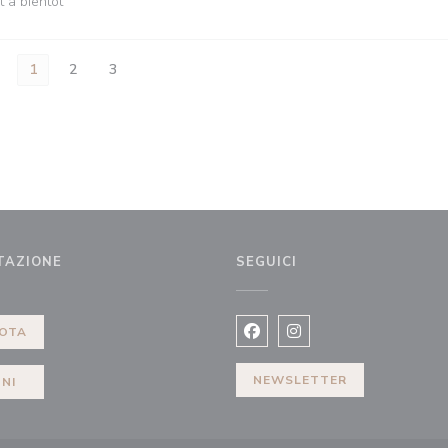
t à bientôt
1
2
3
TAZIONE
SEGUICI
 finestra))
OTA
Facebook ((apre una nuova fi
Instagram ((apre una n
NEWSLETTER
NI