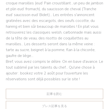
croque maroilles (eud’ Pain croustillant , un peu de jambon
et plin eud’ fromach), du saucisson de cheval (Tranche
eud’ saucisson eud’ Bidet)... Les entrées s'annoncent
gratinées avec des escargots, des oeufs cocotte, du
hareng et bien sûr beaucoup de maroilles ! En plat vous
retrouverez les classiques welsh, carbonnade mais aussi
de la tête de veau, des risotto de coquillettes au
maroilles... Les desserts seront dans la même veine :
tarte au sucre, beignet à la pomme, flan à la chicorée,
gaufre de liège...
Bref, vous avez compris le délire. On en bave d'avance. Le
tout sublimé par les talents du chef... Qu'une chose à
ajouter : bookez votre 2 août pour l'ouverture les
réservations sont déjà possibles sur le site !
((新しいウィンドウで開きます))
記事を読む
((新しいウィンドウで開きます
プレス記事を見る