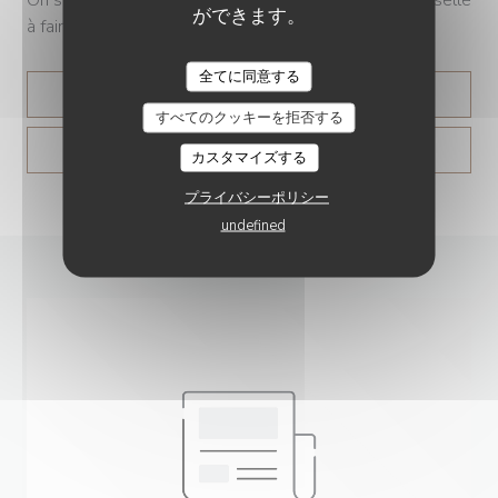
ができます。
à faire », lance le chef.
全てに同意する
((新しいウィンドウで開きます))
記事を読む
すべてのクッキーを拒否する
((新しいウィンドウで開きます
プレス記事を見る
カスタマイズする
プライバシーポリシー
undefined