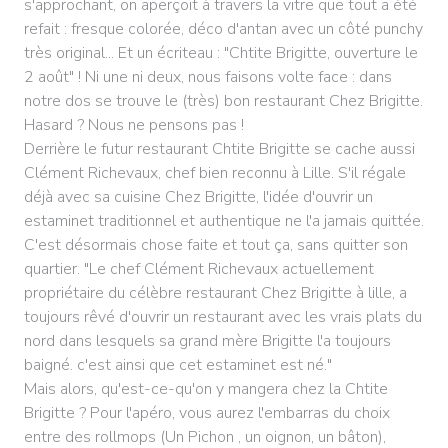
s'approchant, on aperçoit à travers la vitre que tout a été
refait : fresque colorée, déco d'antan avec un côté punchy
très original... Et un écriteau : "Chtite Brigitte, ouverture le
2 août" ! Ni une ni deux, nous faisons volte face : dans
notre dos se trouve le (très) bon restaurant Chez Brigitte.
Hasard ? Nous ne pensons pas !
Derrière le futur restaurant Chtite Brigitte se cache aussi
Clément Richevaux, chef bien reconnu à Lille. S'il régale
déjà avec sa cuisine Chez Brigitte, l'idée d'ouvrir un
estaminet traditionnel et authentique ne l'a jamais quittée.
C'est désormais chose faite et tout ça, sans quitter son
quartier. "Le chef Clément Richevaux actuellement
propriétaire du célèbre restaurant Chez Brigitte à lille, a
toujours rêvé d'ouvrir un restaurant avec les vrais plats du
nord dans lesquels sa grand mère Brigitte l'a toujours
baigné. c'est ainsi que cet estaminet est né."
Mais alors, qu'est-ce-qu'on y mangera chez la Chtite
Brigitte ? Pour l'apéro, vous aurez l'embarras du choix
entre des rollmops (Un Pichon , un oignon, un bâton),