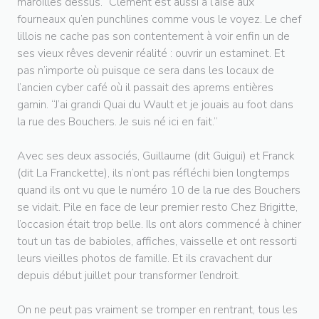
maroilles dessus.” Clément est aussi à l’aise aux
fourneaux qu’en punchlines comme vous le voyez. Le chef
lillois ne cache pas son contentement à voir enfin un de
ses vieux rêves devenir réalité : ouvrir un estaminet. Et
pas n’importe où puisque ce sera dans les locaux de
l’ancien cyber café où il passait des aprems entières
gamin. “J’ai grandi Quai du Wault et je jouais au foot dans
la rue des Bouchers. Je suis né ici en fait.”
Avec ses deux associés, Guillaume (dit Guigui) et Franck
(dit La Franckette), ils n’ont pas réfléchi bien longtemps
quand ils ont vu que le numéro 10 de la rue des Bouchers
se vidait. Pile en face de leur premier resto Chez Brigitte,
l’occasion était trop belle. Ils ont alors commencé à chiner
tout un tas de babioles, affiches, vaisselle et ont ressorti
leurs vieilles photos de famille. Et ils cravachent dur
depuis début juillet pour transformer l’endroit.
On ne peut pas vraiment se tromper en rentrant, tous les