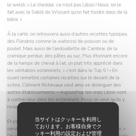
le welsh. « Le cheddar, ce n’est pas Lillois ! Nous, on le
fait avec le Sablé de Wissant qu’on fait fondre dans de la
bière. »
À la carte, on retrouvera aussi d’autres recettes typiques
des Flandres comme le waterzoï de poisson ou de
poulet. Mais aussi de l’andouillette de Cambrai, de la
cramique perdue, des pâtes au suc. Plus étonnant encore,
de la hampe de cheval à l’ail, un plat très apprécié dans
les véritables estaminets, « c’est dans le Top 5 ! » En
osant remettre certaines recettes sur le devant de la
scène, Clément Richevaux veut ainsi se distinguer des
autres établissements. « Aujourd’hui, les vrais Lillois vont
à contrecœur dans les estaminets. Nous on veut qu’ils y
reviennent avec plaisir. »
当サイトはクッキーを利用し
Et pour y passer du bon temps, quoi de mieux qu’un
ております。お客様自身でク
service « sans chichi », avec un bol ed’ frites à partager. «
ッキー利用の設定および管理
On sera comme à la maison, sauf qu’on n’a pas la vaisselle