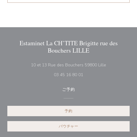
Estaminet La CH’TITE Brigitte rue des
Bouchers LILLE
((新しいウィン
10 et 13 Rue des Bouchers 59800 Lille
03 45 16 80 01
ご予約
予約
バウチャー