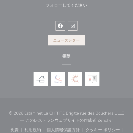
フォローしてください
Facebook ((新しいウィンドウで開
Instagram ((新しいウィン
ニュースレター
報酬
© 2026 Estaminet La CH’TITE Brigitte rue des Bouchers LILLE
((新しい
— このレストランウェブサイトの作成者
Zenchef
免責
利用規約
個人情報保護方針
クッキー ポリシー