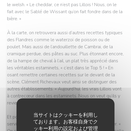
le welsh. « Le cheddar, ce n’est pas Lillois ! Nous, on le
fait avec le Sablé de Wissant qu’on fait fondre dans de la
bière. »
À la carte, on retrouvera aussi d’autres recettes typiques
des Flandres comme le waterzoï de poisson ou de
poulet. Mais aussi de l’andouillette de Cambrai, de la
cramique perdue, des pâtes au suc. Plus étonnant encore,
de la hampe de cheval à l’ail, un plat très apprécié dans
les véritables estaminets, « c’est dans le Top 5 ! » En
osant remettre certaines recettes sur le devant de la
scène, Clément Richevaux veut ainsi se distinguer des
autres établissements. « Aujourd’hui, les vrais Lillois vont
à contrecœur dans les estaminets. Nous on veut qu’ils y
reviennent avec plaisir. »
当サイトはクッキーを利用し
Et pour y passer du bon temps, quoi de mieux qu’un
ております。お客様自身でク
service « sans chichi », avec un bol ed’ frites à partager. «
ッキー利用の設定および管理
On sera comme à la maison, sauf qu’on n’a pas la vaisselle