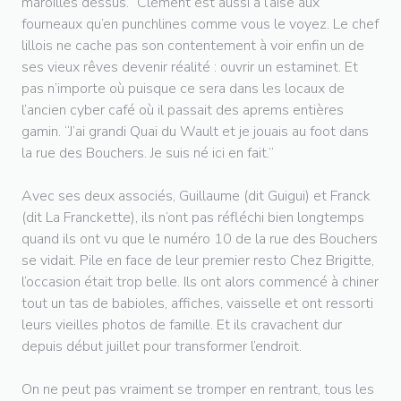
maroilles dessus.” Clément est aussi à l’aise aux
fourneaux qu’en punchlines comme vous le voyez. Le chef
lillois ne cache pas son contentement à voir enfin un de
ses vieux rêves devenir réalité : ouvrir un estaminet. Et
pas n’importe où puisque ce sera dans les locaux de
l’ancien cyber café où il passait des aprems entières
gamin. “J’ai grandi Quai du Wault et je jouais au foot dans
la rue des Bouchers. Je suis né ici en fait.”
Avec ses deux associés, Guillaume (dit Guigui) et Franck
(dit La Franckette), ils n’ont pas réfléchi bien longtemps
quand ils ont vu que le numéro 10 de la rue des Bouchers
se vidait. Pile en face de leur premier resto Chez Brigitte,
l’occasion était trop belle. Ils ont alors commencé à chiner
tout un tas de babioles, affiches, vaisselle et ont ressorti
leurs vieilles photos de famille. Et ils cravachent dur
depuis début juillet pour transformer l’endroit.
On ne peut pas vraiment se tromper en rentrant, tous les