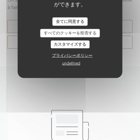
ができます。
à faire », lance le chef.
全てに同意する
((新しいウィンドウで開きます))
記事を読む
すべてのクッキーを拒否する
((新しいウィンドウで開きます
プレス記事を見る
カスタマイズする
プライバシーポリシー
undefined