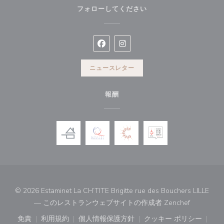
フォローしてください
Facebook ((新しいウィンドウで開
Instagram ((新しいウィン
ニュースレター
報酬
© 2026 Estaminet La CH’TITE Brigitte rue des Bouchers LILLE
((新しい
— このレストランウェブサイトの作成者
Zenchef
免責
利用規約
個人情報保護方針
クッキー ポリシー