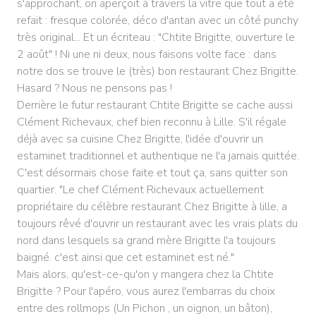
s'approchant, on aperçoit à travers la vitre que tout a été
refait : fresque colorée, déco d'antan avec un côté punchy
très original... Et un écriteau : "Chtite Brigitte, ouverture le
2 août" ! Ni une ni deux, nous faisons volte face : dans
notre dos se trouve le (très) bon restaurant Chez Brigitte.
Hasard ? Nous ne pensons pas !
Derrière le futur restaurant Chtite Brigitte se cache aussi
Clément Richevaux, chef bien reconnu à Lille. S'il régale
déjà avec sa cuisine Chez Brigitte, l'idée d'ouvrir un
estaminet traditionnel et authentique ne l'a jamais quittée.
C'est désormais chose faite et tout ça, sans quitter son
quartier. "Le chef Clément Richevaux actuellement
propriétaire du célèbre restaurant Chez Brigitte à lille, a
toujours rêvé d'ouvrir un restaurant avec les vrais plats du
nord dans lesquels sa grand mère Brigitte l'a toujours
baigné. c'est ainsi que cet estaminet est né."
Mais alors, qu'est-ce-qu'on y mangera chez la Chtite
Brigitte ? Pour l'apéro, vous aurez l'embarras du choix
entre des rollmops (Un Pichon , un oignon, un bâton),