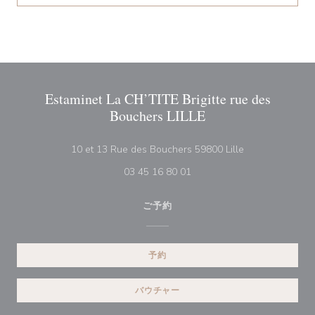
Estaminet La CH’TITE Brigitte rue des
Bouchers LILLE
((新しいウィン
10 et 13 Rue des Bouchers 59800 Lille
03 45 16 80 01
ご予約
予約
バウチャー