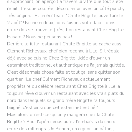
s'approchant, on aperçoit à travers la vitre que tout a été
refait : fresque colorée, déco d'antan avec un côté punchy
très original... Et un écriteau : "Chtite Brigitte, ouverture le
2 août" ! Ni une ni deux, nous faisons volte face : dans
notre dos se trouve le (très) bon restaurant Chez Brigitte.
Hasard ? Nous ne pensons pas !
Derrière le futur restaurant Chtite Brigitte se cache aussi
Clément Richevaux, chef bien reconnu à Lille. S'il régale
déjà avec sa cuisine Chez Brigitte, l'idée d'ouvrir un
estaminet traditionnel et authentique ne l'a jamais quittée.
C'est désormais chose faite et tout ça, sans quitter son
quartier. "Le chef Clément Richevaux actuellement
propriétaire du célèbre restaurant Chez Brigitte à lille, a
toujours rêvé d'ouvrir un restaurant avec les vrais plats du
nord dans lesquels sa grand mère Brigitte l'a toujours
baigné. c'est ainsi que cet estaminet est né."
Mais alors, qu'est-ce-qu'on y mangera chez la Chtite
Brigitte ? Pour l'apéro, vous aurez l'embarras du choix
entre des rollmops (Un Pichon , un oignon, un bâton),