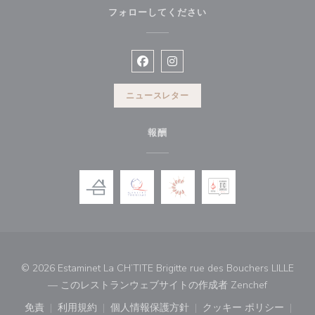
フォローしてください
Facebook ((新しいウィンドウで開
Instagram ((新しいウィン
ニュースレター
報酬
© 2026 Estaminet La CH’TITE Brigitte rue des Bouchers LILLE
((新しい
— このレストランウェブサイトの作成者
Zenchef
免責
利用規約
個人情報保護方針
クッキー ポリシー