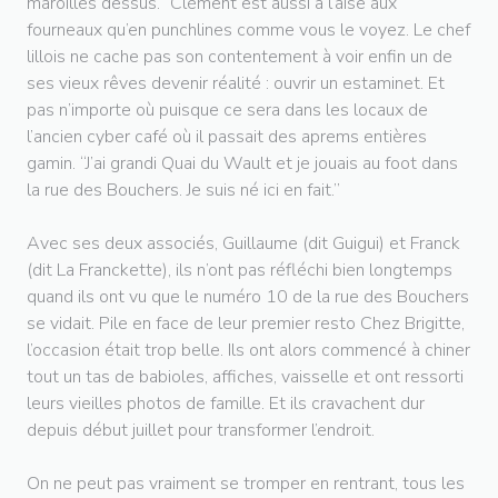
maroilles dessus.” Clément est aussi à l’aise aux
fourneaux qu’en punchlines comme vous le voyez. Le chef
lillois ne cache pas son contentement à voir enfin un de
ses vieux rêves devenir réalité : ouvrir un estaminet. Et
pas n’importe où puisque ce sera dans les locaux de
l’ancien cyber café où il passait des aprems entières
gamin. “J’ai grandi Quai du Wault et je jouais au foot dans
la rue des Bouchers. Je suis né ici en fait.”
Avec ses deux associés, Guillaume (dit Guigui) et Franck
(dit La Franckette), ils n’ont pas réfléchi bien longtemps
quand ils ont vu que le numéro 10 de la rue des Bouchers
se vidait. Pile en face de leur premier resto Chez Brigitte,
l’occasion était trop belle. Ils ont alors commencé à chiner
tout un tas de babioles, affiches, vaisselle et ont ressorti
leurs vieilles photos de famille. Et ils cravachent dur
depuis début juillet pour transformer l’endroit.
On ne peut pas vraiment se tromper en rentrant, tous les