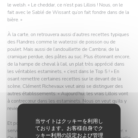
le welsh. « Le cheddar, ce n’est pas Lillois ! Nous, on le
fait avec le Sablé de Wissant qu’on fait fondre dans de la
bière. »
À la carte, on retrouvera aussi d’autres recettes typiques
des Flandres comme le waterzoï de poisson ou de
poulet. Mais aussi de l’andouillette de Cambrai, de la
cramique perdue, des pâtes au suc. Plus étonnant encore,
de la hampe de cheval à l’ail, un plat très apprécié dans
les véritables estaminets, « c’est dans le Top 5 ! » En
osant remettre certaines recettes sur le devant de la
scène, Clément Richevaux veut ainsi se distinguer des
autres établissements. « Aujourd’hui, les vrais Lillois vont
à contrecœur dans les estaminets. Nous on veut qu’ils y
reviennent avec plaisir. »
当サイトはクッキーを利用し
Et pour y passer du bon temps, quoi de mieux qu’un
ております。お客様自身でク
service « sans chichi », avec un bol ed’ frites à partager. «
ッキー利用の設定および管理
On sera comme à la maison, sauf qu’on n’a pas la vaisselle