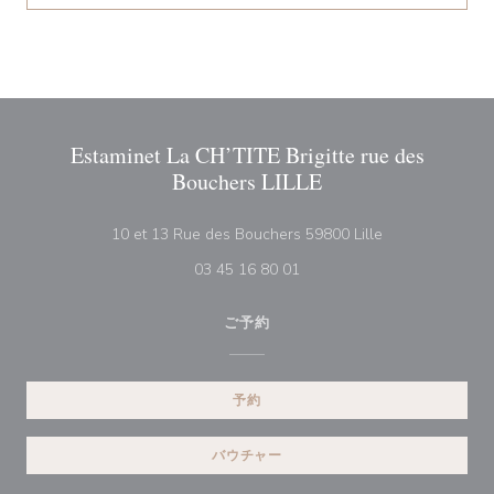
Estaminet La CH’TITE Brigitte rue des
Bouchers LILLE
((新しいウィン
10 et 13 Rue des Bouchers 59800 Lille
03 45 16 80 01
ご予約
予約
バウチャー