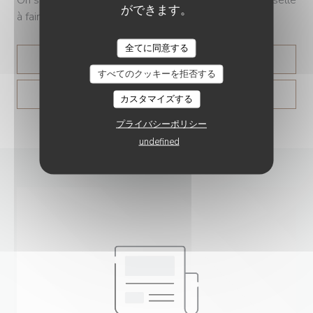
ができます。
à faire », lance le chef.
全てに同意する
((新しいウィンドウで開きます))
記事を読む
すべてのクッキーを拒否する
((新しいウィンドウで開きます
プレス記事を見る
カスタマイズする
プライバシーポリシー
undefined