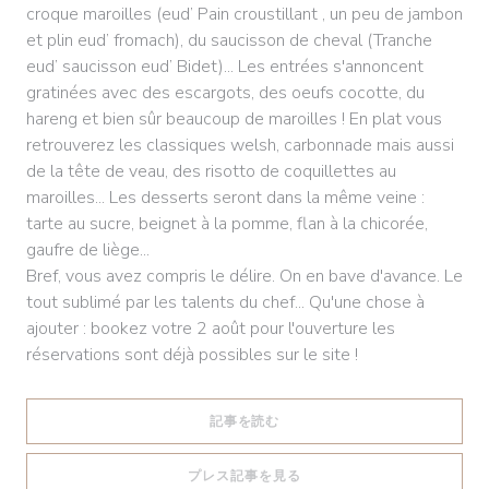
croque maroilles (eud’ Pain croustillant , un peu de jambon
et plin eud’ fromach), du saucisson de cheval (Tranche
eud’ saucisson eud’ Bidet)... Les entrées s'annoncent
gratinées avec des escargots, des oeufs cocotte, du
hareng et bien sûr beaucoup de maroilles ! En plat vous
retrouverez les classiques welsh, carbonnade mais aussi
de la tête de veau, des risotto de coquillettes au
maroilles... Les desserts seront dans la même veine :
tarte au sucre, beignet à la pomme, flan à la chicorée,
gaufre de liège...
Bref, vous avez compris le délire. On en bave d'avance. Le
tout sublimé par les talents du chef... Qu'une chose à
ajouter : bookez votre 2 août pour l'ouverture les
réservations sont déjà possibles sur le site !
((新しいウィンドウで開きます))
記事を読む
((新しいウィンドウで開きます
プレス記事を見る