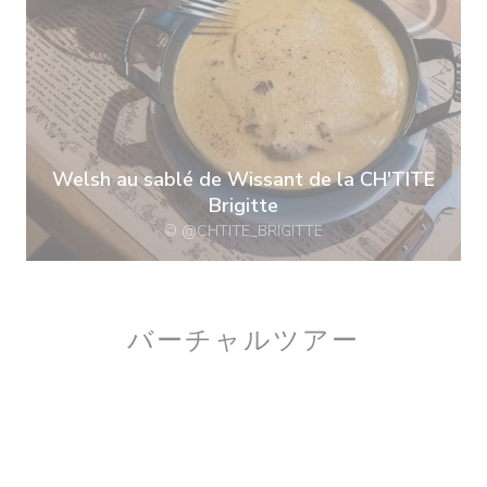
Welsh au sablé de Wissant de la CH'TITE
Brigitte
© @CHTITE_BRIGITTE
バーチャルツアー