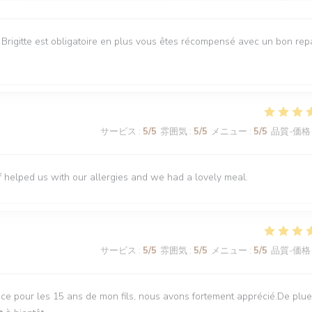
e Brigitte est obligatoire en plus vous êtes récompensé avec un bon rep
サービス
:
5
/5
雰囲気
:
5
/5
メニュー
:
5
/5
品質-価格
f helped us with our allergies and we had a lovely meal.
サービス
:
5
/5
雰囲気
:
5
/5
メニュー
:
5
/5
品質-価格
ce pour les 15 ans de mon fils, nous avons fortement apprécié.De plue