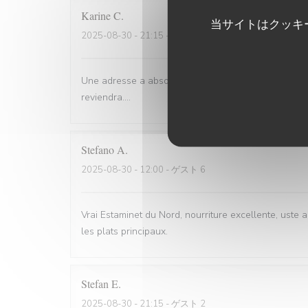
Karine
C
当サイトはクッキ
2025-08-30
- 21:15 - ゲスト 4
Une adresse a absolument découvrir ! Une ambiance,d
reviendra....
Stefano
A
2025-08-30
- 12:00 - ゲスト 6
Vrai Estaminet du Nord, nourriture excellente, uste a
les plats principaux.
Stefan
E
2025-08-30
- 21:15 - ゲスト 2