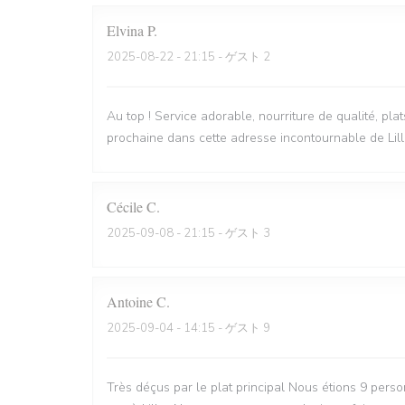
Elvina
P
2025-08-22
- 21:15 - ゲスト 2
Au top ! Service adorable, nourriture de qualité, pla
prochaine dans cette adresse incontournable de Lill
Cécile
C
2025-09-08
- 21:15 - ゲスト 3
Antoine
C
2025-09-04
- 14:15 - ゲスト 9
Très déçus par le plat principal Nous étions 9 perso