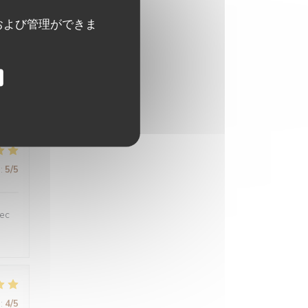
および管理ができま
:
5
/5
:
5
/5
vec
:
4
/5