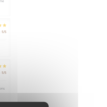
ême
:
5
/5
:
5
/5
sons