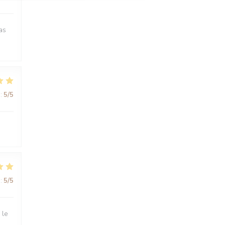
as
:
5
/5
:
5
/5
 le