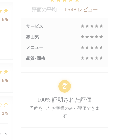
評価の平均 —
1543 レビュー
:
5
/5
サービス
雰囲気
メニュー
品質-価格
:
5
/5
100% 証明された評価
予約をしたお客様のみが評価できま
:
1
/5
す
ants