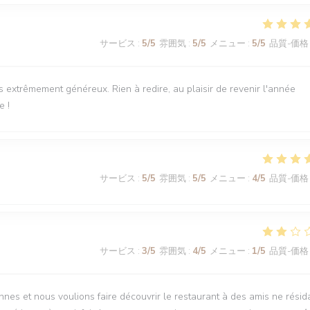
サービス
:
5
/5
雰囲気
:
5
/5
メニュー
:
5
/5
品質-価格
ts extrêmement généreux. Rien à redire, au plaisir de revenir l'année
e !
サービス
:
5
/5
雰囲気
:
5
/5
メニュー
:
4
/5
品質-価格
サービス
:
3
/5
雰囲気
:
4
/5
メニュー
:
1
/5
品質-価格
nnes et nous voulions faire découvrir le restaurant à des amis ne résid