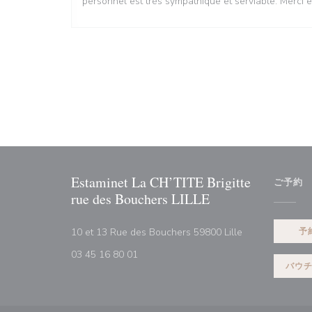
personnel est très sympathique et serviable. Merci e
Estaminet La CH’TITE Brigitte
ご予約
rue des Bouchers LILLE
((新しいウィン
10 et 13 Rue des Bouchers 59800 Lille
予
03 45 16 80 01
バウ