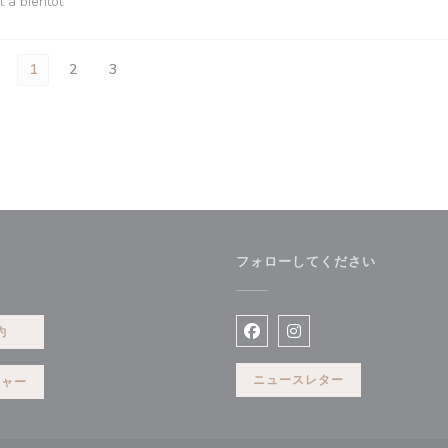
t à bientôt
1
2
3
フォローしてください
ドウで開きます))
約
Facebook ((新しいウィン
Instagram ((新
ニュースレター
チャー