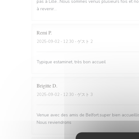
pas à Lille...Nous sommes venus plusieurs fois et n
à revenir...
Remi
P
2025-09-02
- 12:30 - ゲスト 2
Typique estaminet, très bon accueil
Brigitte
D
2025-09-02
- 12:30 - ゲスト 3
Venue avec des amis de Belfort.super bien accueill
Nous reviendrons