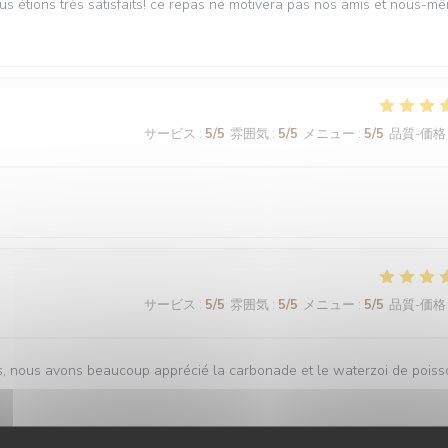
ous étions très satisfaits! ce repas ne motivera pas nos amis et nous-m
サービス
:
5
/5
雰囲気
:
5
/5
メニュー
:
5
/5
品質-価格
サービス
:
5
/5
雰囲気
:
5
/5
メニュー
:
5
/5
品質-価格
is, nous avons beaucoup apprécié la carbonade et le waterzoi de pois