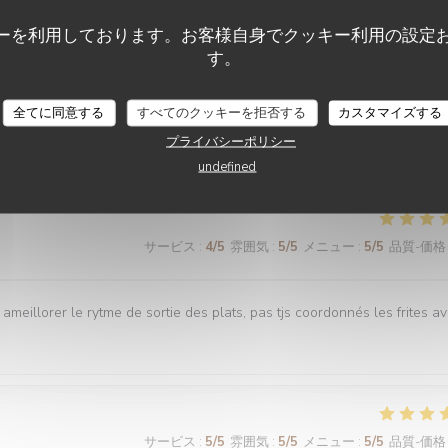
ーを利用しております。お客様自身でクッキー利用の設定
サービス
:
5
/5
雰囲気
:
5
/5
メニュー
:
5
/5
品質-価格
す。
全てに同意する
すべてのクッキーを拒否する
カスタマイズする
es plats tous délicieux,un personnel attentionné et réactif !! On
プライバシーポリシー
undefined
サービス
:
4
/5
雰囲気
:
5
/5
メニュー
:
5
/5
品質-価格
 ameillorer le rytme de sortie des plats, pas tjs coordonnés les frites a
サービス
:
5
/5
雰囲気
:
5
/5
メニュー
:
5
/5
品質-価格