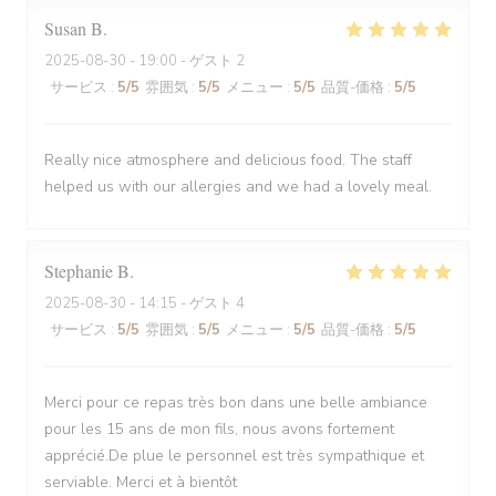
Susan
B
2025-08-30
- 19:00 - ゲスト 2
サービス
:
5
/5
雰囲気
:
5
/5
メニュー
:
5
/5
品質-価格
:
5
/5
Really nice atmosphere and delicious food. The staff
helped us with our allergies and we had a lovely meal.
Stephanie
B
2025-08-30
- 14:15 - ゲスト 4
サービス
:
5
/5
雰囲気
:
5
/5
メニュー
:
5
/5
品質-価格
:
5
/5
Merci pour ce repas très bon dans une belle ambiance
pour les 15 ans de mon fils, nous avons fortement
apprécié.De plue le personnel est très sympathique et
serviable. Merci et à bientôt