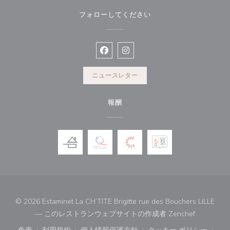
フォローしてください
Facebook ((新しいウィンドウで開
Instagram ((新しいウィン
ニュースレター
報酬
© 2026 Estaminet La CH’TITE Brigitte rue des Bouchers LILLE
((新しい
— このレストランウェブサイトの作成者
Zenchef