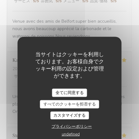
サービス
:
5
/5
雰囲気
:
5
/5
メニュー
:
5
/5
品質-価格
:
5
/5
Venue avec des amis de Belfort.super bien accueillis,
nous avons beaucoup apprécié la carbonade et le
waterzoi de poissons Nous reviendrons
当サイトはクッキーを利用し
Karine
C
ております。お客様自身でク
ッキー利用の設定および管理
2025-08-30
- 21:15 - ゲスト 4
ができます。
サービス
:
5
/5
雰囲気
:
5
/5
メニュー
:
5
/5
品質-価格
:
5
/5
全てに同意する
Une adresse a absolument découvrir ! Une ambiance,des
plats tous délicieux,un personnel attentionné et réactif !!
すべてのクッキーを拒否する
On reviendra....
カスタマイズする
プライバシーポリシー
undefined
Stefano
A