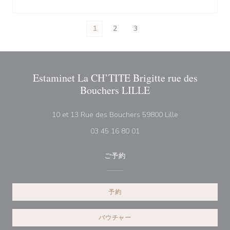
1
2
3
Estaminet La CH’TITE Brigitte rue des
Bouchers LILLE
((新しいウィン
10 et 13 Rue des Bouchers 59800 Lille
03 45 16 80 01
ご予約
予約
バウチャー