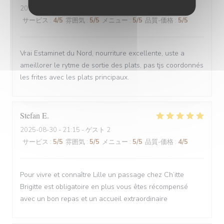
2025-08-30
- 12:00 - ゲスト 6
サービス
:
4
/5
雰囲気
:
5
/5
メニュー
:
5
/5
品質-価格
:
5
/5
Vrai Estaminet du Nord, nourriture excellente, uste a
ameillorer le rytme de sortie des plats, pas tjs coordonnés
les frites avec les plats principaux.
Stefan
E
2025-08-30
- 21:15 - ゲスト 2
サービス
:
5
/5
雰囲気
:
5
/5
メニュー
:
5
/5
品質-価格
:
4
/5
Pour vivre et connaître Lille un passage chez Ch’itte
Brigitte est obligatoire en plus vous êtes récompensé
avec un bon repas et un accueil extraordinaire