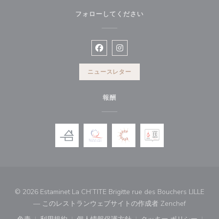
フォローしてください
Facebook ((新しいウィンドウで開
Instagram ((新しいウィン
ニュースレター
報酬
© 2026 Estaminet La CH’TITE Brigitte rue des Bouchers LILLE
((新しい
— このレストランウェブサイトの作成者
Zenchef