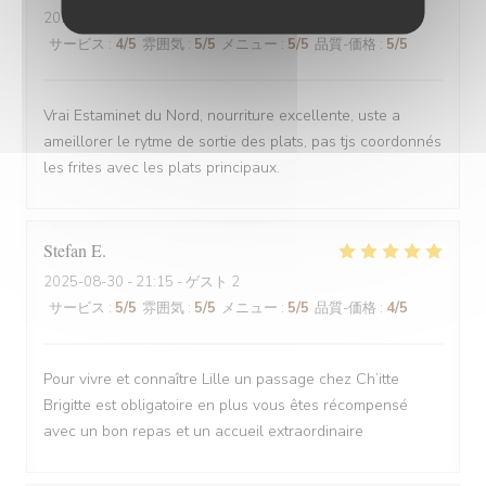
2025-08-30
- 12:00 - ゲスト 6
サービス
:
4
/5
雰囲気
:
5
/5
メニュー
:
5
/5
品質-価格
:
5
/5
Vrai Estaminet du Nord, nourriture excellente, uste a
ameillorer le rytme de sortie des plats, pas tjs coordonnés
les frites avec les plats principaux.
Stefan
E
2025-08-30
- 21:15 - ゲスト 2
サービス
:
5
/5
雰囲気
:
5
/5
メニュー
:
5
/5
品質-価格
:
4
/5
Pour vivre et connaître Lille un passage chez Ch’itte
Brigitte est obligatoire en plus vous êtes récompensé
avec un bon repas et un accueil extraordinaire