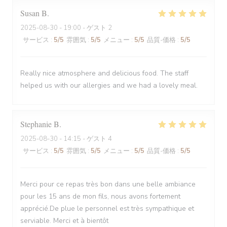
Susan
B
2025-08-30
- 19:00 - ゲスト 2
サービス
:
5
/5
雰囲気
:
5
/5
メニュー
:
5
/5
品質-価格
:
5
/5
Really nice atmosphere and delicious food. The staff
helped us with our allergies and we had a lovely meal.
Stephanie
B
2025-08-30
- 14:15 - ゲスト 4
サービス
:
5
/5
雰囲気
:
5
/5
メニュー
:
5
/5
品質-価格
:
5
/5
Merci pour ce repas très bon dans une belle ambiance
pour les 15 ans de mon fils, nous avons fortement
apprécié.De plue le personnel est très sympathique et
serviable. Merci et à bientôt