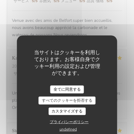
サービス
:
5
/5
雰囲気
:
5
/5
メニュー
:
5
/5
品質-価格
:
5
/5
Venue avec des amis de Belfort.super bien accueillis,
nous avons beaucoup apprécié la carbonade et le
waterzoi de poissons Nous reviendrons
当サイトはクッキーを利用し
Karine
C
ております。お客様自身でク
ッキー利用の設定および管理
2025-08-30
- 21:15 - ゲスト 4
ができます。
サービス
:
5
/5
雰囲気
:
5
/5
メニュー
:
5
/5
品質-価格
:
5
/5
全てに同意する
Une adresse a absolument découvrir ! Une ambiance,des
plats tous délicieux,un personnel attentionné et réactif !!
すべてのクッキーを拒否する
On reviendra....
カスタマイズする
プライバシーポリシー
undefined
Stefano
A