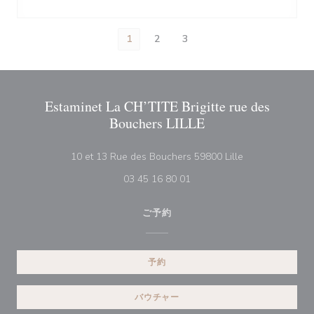
1
2
3
Estaminet La CH’TITE Brigitte rue des
Bouchers LILLE
((新しいウィン
10 et 13 Rue des Bouchers 59800 Lille
03 45 16 80 01
ご予約
予約
バウチャー