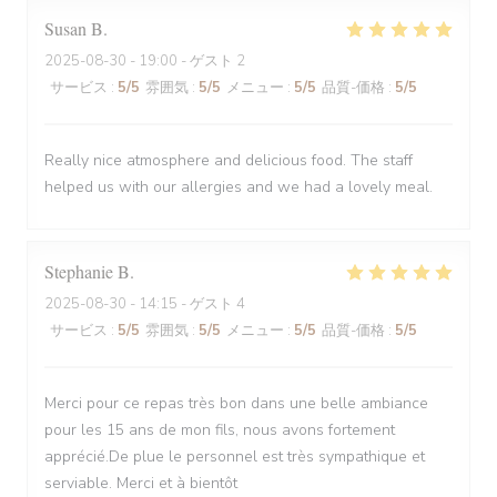
Susan
B
2025-08-30
- 19:00 - ゲスト 2
サービス
:
5
/5
雰囲気
:
5
/5
メニュー
:
5
/5
品質-価格
:
5
/5
Really nice atmosphere and delicious food. The staff
helped us with our allergies and we had a lovely meal.
Stephanie
B
2025-08-30
- 14:15 - ゲスト 4
サービス
:
5
/5
雰囲気
:
5
/5
メニュー
:
5
/5
品質-価格
:
5
/5
Merci pour ce repas très bon dans une belle ambiance
pour les 15 ans de mon fils, nous avons fortement
apprécié.De plue le personnel est très sympathique et
serviable. Merci et à bientôt