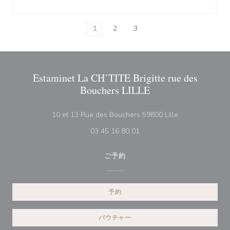
1
2
3
Estaminet La CH’TITE Brigitte rue des
Bouchers LILLE
((新しいウィン
10 et 13 Rue des Bouchers 59800 Lille
03 45 16 80 01
ご予約
予約
バウチャー