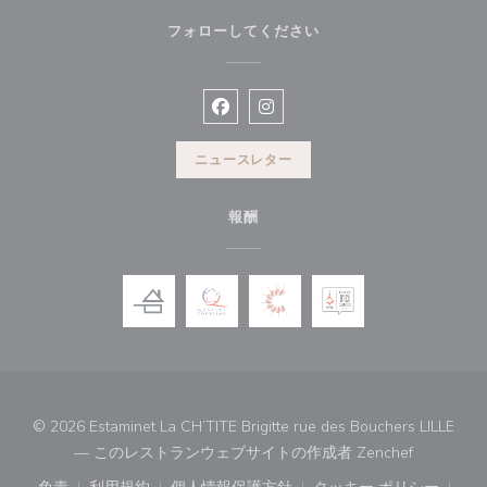
フォローしてください
Facebook ((新しいウィンドウで開
Instagram ((新しいウィン
ニュースレター
報酬
© 2026 Estaminet La CH’TITE Brigitte rue des Bouchers LILLE
((新しい
— このレストランウェブサイトの作成者
Zenchef