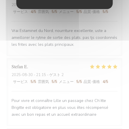
2025-08-30
- 12:00 - ゲスト 6
サービス
:
4
/5
雰囲気
:
5
/5
メニュー
:
5
/5
品質-価格
:
5
/5
Vrai Estaminet du Nord, nourriture excellente, uste a
ameillorer le rytme de sortie des plats, pas tjs coordonnés
les frites avec les plats principaux.
Stefan
E
2025-08-30
- 21:15 - ゲスト 2
サービス
:
5
/5
雰囲気
:
5
/5
メニュー
:
5
/5
品質-価格
:
4
/5
Pour vivre et connaître Lille un passage chez Ch’itte
Brigitte est obligatoire en plus vous êtes récompensé
avec un bon repas et un accueil extraordinaire