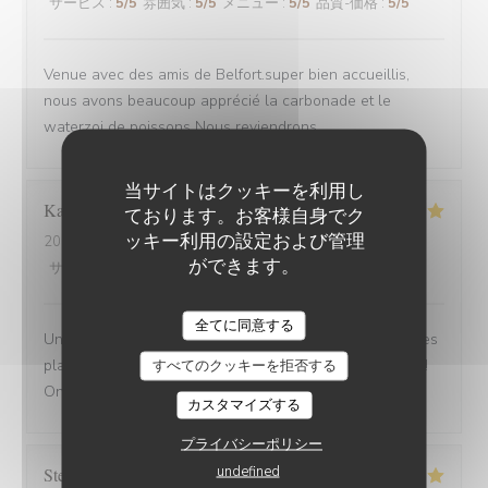
サービス
:
5
/5
雰囲気
:
5
/5
メニュー
:
5
/5
品質-価格
:
5
/5
Venue avec des amis de Belfort.super bien accueillis,
nous avons beaucoup apprécié la carbonade et le
waterzoi de poissons Nous reviendrons
当サイトはクッキーを利用し
Karine
C
ております。お客様自身でク
ッキー利用の設定および管理
2025-08-30
- 21:15 - ゲスト 4
ができます。
サービス
:
5
/5
雰囲気
:
5
/5
メニュー
:
5
/5
品質-価格
:
5
/5
全てに同意する
Une adresse a absolument découvrir ! Une ambiance,des
plats tous délicieux,un personnel attentionné et réactif !!
すべてのクッキーを拒否する
On reviendra....
カスタマイズする
プライバシーポリシー
undefined
Stefano
A