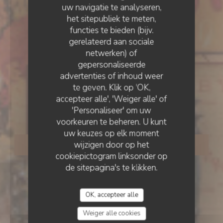
uw navigatie te analyseren,
het sitepubliek te meten,
functies te bieden (bijv.
ESTAMINET FLAMAND
•
LILLE
gerelateerd aan sociale
Estaminet La CH’TITE
netwerken) of
gepersonaliseerde
advertenties of inhoud weer
Brigitte rue des Bouchers
te geven. Klik op 'OK,
accepteer alle', 'Weiger alle' of
LILLE
'Personaliseer' om uw
voorkeuren te beheren. U kunt
uw keuzes op elk moment
wijzigen door op het
RESERVEER EEN TAFEL
cookiepictogram linksonder op
de sitepagina's te klikken.
OK, accepteer alle
Weiger alle cookies