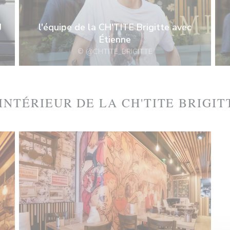
J
l'équipe de la CH'TITE Brigitte avec
Étienne
© @CHTITE_BRIGITTE
'INTÉRIEUR DE LA CH'TITE BRIGIT