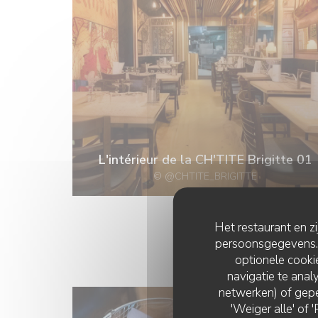
L'intérieur de la CH'TITE Brigitte 01
© @CHTITE_BRIGITTE
Het restaurant en z
persoonsgegevens. '
optionele cook
navigatie te analy
netwerken) of gepe
'Weiger alle' of