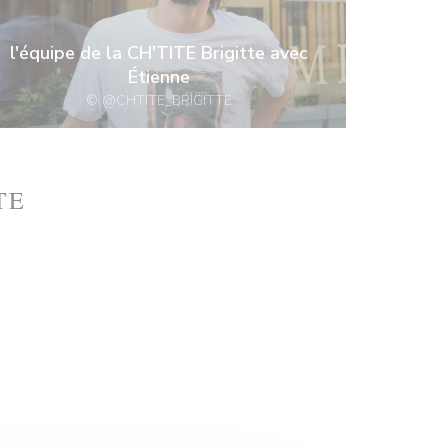
l'équipe de la CH'TITE Brigitte avec
Étienne
© @CHTITE_BRIGITTE
TE