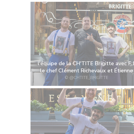
l'équipe de la CH'TITE Brigitte avec F.J
le chef Clément Richevaux et Étienne
© @CHTITE_BRIGITTE