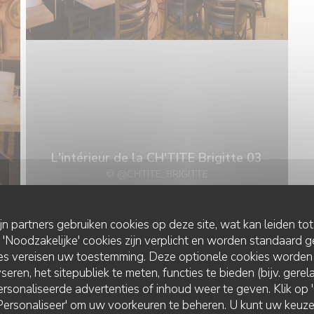
L'intérieur de la CH'TITE Brigitte 03
© @CHTITE_BRIGITTE
ijn partners gebruiken cookies op deze site, wat kan leiden to
Noodzakelijke' cookies zijn verplicht en worden standaard g
LES PLATS DE LA CH'TITE BRIGITT
ies vereisen uw toestemming. Deze optionele cookies worden
seren, het sitepubliek te meten, functies te bieden (bijv. gere
rsonaliseerde advertenties of inhoud weer te geven. Klik op 'O
 'Personaliseer' om uw voorkeuren te beheren. U kunt uw keu