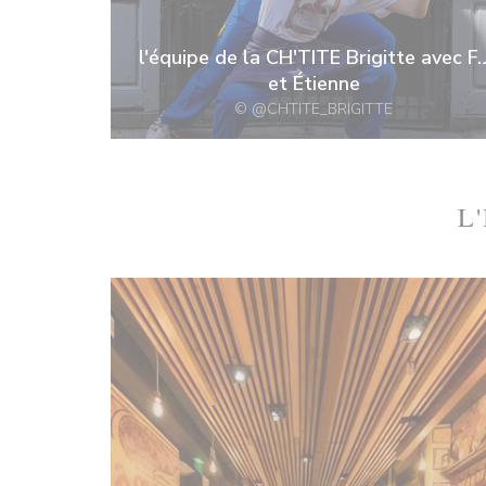
l'équipe de la CH'TITE Brigitte avec F.
et Étienne
© @CHTITE_BRIGITTE
L