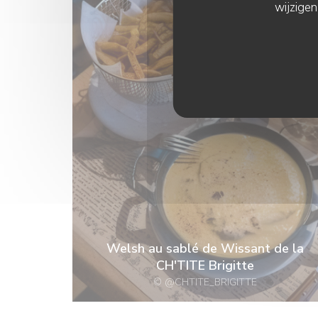
wijzigen
Welsh au sablé de Wissant de la
CH'TITE Brigitte
© @CHTITE_BRIGITTE