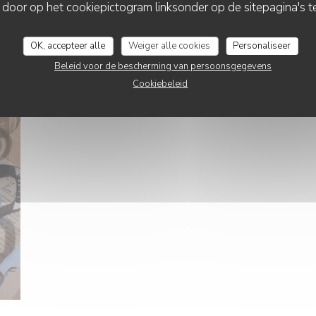
 door op het cookiepictogram linksonder op de sitepagina's te
OK, accepteer alle
Weiger alle cookies
Personaliseer
Beleid voor de bescherming van persoonsgegevens
Cookiebeleid